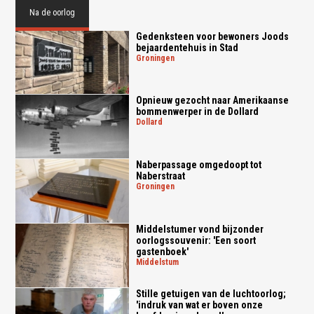
Na de oorlog
Gedenksteen voor bewoners Joods
bejaardentehuis in Stad
groningen
Opnieuw gezocht naar Amerikaanse
bommenwerper in de Dollard
dollard
Naberpassage omgedoopt tot
Naberstraat
groningen
Middelstumer vond bijzonder
oorlogssouvenir: 'Een soort
gastenboek'
middelstum
Stille getuigen van de luchtoorlog;
'indruk van wat er boven onze