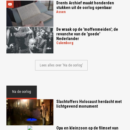
Drents Archief maakt honderden
stukken uit de oorlog openbaar
assen
De wraak op de 'moffenmeiden'; de
revanche van de 'goede'
Nederlander
culemborg
Lees alles over 'Na de oorlog'
Na de oorlog
Slachtoffers Holocaust herdacht met
lichtgevend monument
Opa en kleinzoon op de filmset van