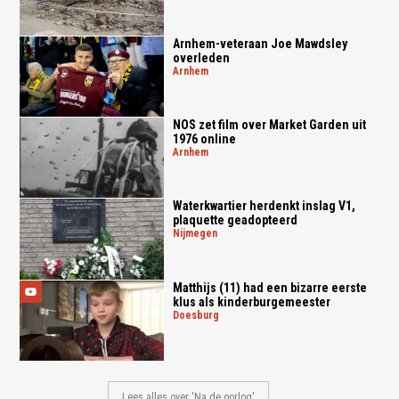
Arnhem-veteraan Joe Mawdsley
overleden
arnhem
NOS zet film over Market Garden uit
1976 online
arnhem
Waterkwartier herdenkt inslag V1,
plaquette geadopteerd
nijmegen
Matthijs (11) had een bizarre eerste
klus als kinderburgemeester
doesburg
Lees alles over 'Na de oorlog'