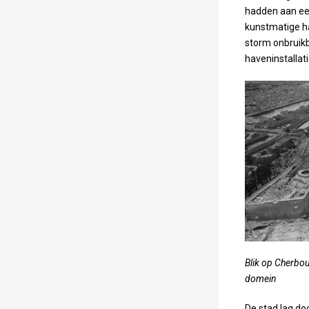
hadden aan ee
kunstmatige h
storm onbruikb
haveninstallati
Blik op Cherbour
domein
De stad lag do