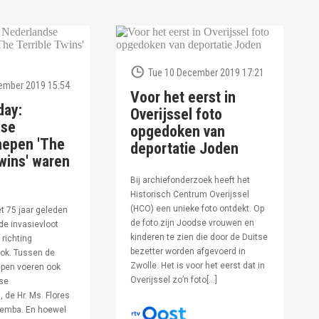
Tue 10 December 2019 17:21
ember 2019 15:54
Voor het eerst in
day:
Overijssel foto
dse
opgedoken van
hepen 'The
deportatie Joden
wins' waren
Bij archiefonderzoek heeft het
Historisch Centrum Overijssel
(HCO) een unieke foto ontdekt. Op
et 75 jaar geleden
de foto zijn Joodse vrouwen en
de invasievloot
kinderen te zien die door de Duitse
 richting
bezetter worden afgevoerd in
ok. Tussen de
Zwolle. Het is voor het eerst dat in
pen voeren ook
Overijssel zo’n foto[…]
se
 de Hr. Ms. Flores
oemba. En hoewel