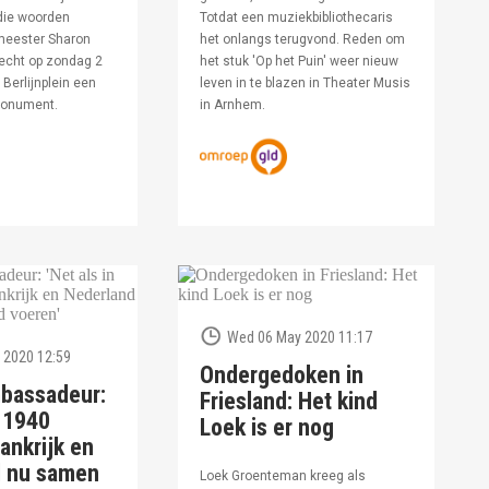
die woorden
Totdat een muziekbibliothecaris
meester Sharon
het onlangs terugvond. Reden om
echt op zondag 2
het stuk 'Op het Puin' weer nieuw
Berlijnplein een
leven in te blazen in Theater Musis
monument.
in Arnhem.
Wed 06 May 2020 11:17
 2020 12:59
Ondergedoken in
bassadeur:
Friesland: Het kind
n 1940
Loek is er nog
ankrijk en
d nu samen
Loek Groenteman kreeg als