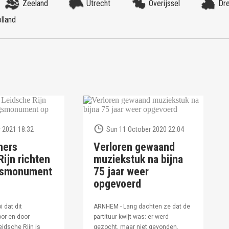
Zeeland
Utrecht
Overijssel
Dr
lland
 2021 18:32
Sun 11 October 2020 22:04
ners
Verloren gewaand
ijn richten
muziekstuk na bijna
ngsmonument
75 jaar weer
opgevoerd
i dat dit
ARNHEM - Lang dachten ze dat de
or en door
partituur kwijt was: er werd
idsche Rijn is
gezocht, maar niet gevonden.