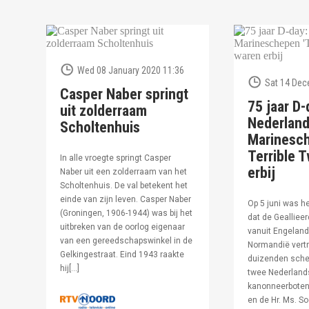
Wed 08 January 2020 11:36
Sat 14 Dec
Casper Naber springt
75 jaar D-
uit zolderraam
Nederlan
Scholtenhuis
Marinesc
Terrible T
In alle vroegte springt Casper
erbij
Naber uit een zolderraam van het
Scholtenhuis. De val betekent het
einde van zijn leven. Casper Naber
Op 5 juni was h
(Groningen, 1906-1944) was bij het
dat de Geallieer
uitbreken van de oorlog eigenaar
vanuit Engeland
van een gereedschapswinkel in de
Normandië vertr
Gelkingestraat. Eind 1943 raakte
duizenden sche
hij[…]
twee Nederland
kanonneerboten,
en de Hr. Ms. S