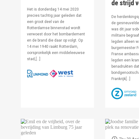
de strijd 
Het is donderdag 14 mei 2020
precies tachtig jaar geleden dat
De herdenkingsp
een groot deel van de
de gesneuvelde 
Rotterdamse binnenstad wordt
was dit jaar sob
verwoest door het bombardement
militaire begraa
en de brand die daar op volgt. Op
legden alleen 
14 mei 1940 raakt Rotterdam,
burgemeester F
oorspronkelijk een middeleeuwse
Franse ambassa
stad,[…]
legden een kran
benadrukten dat
bondgenootsch
Frankrijk[…]