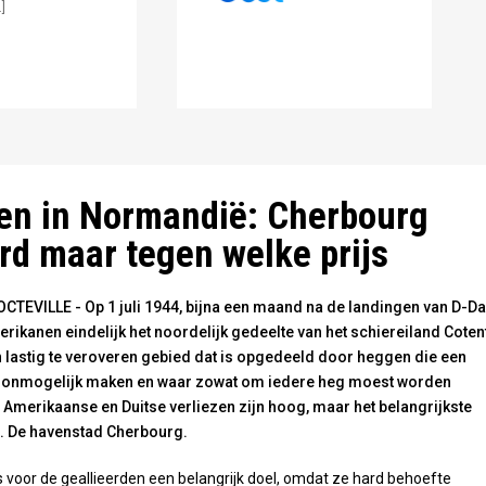
]
tse gevangenen worden afgevoerd - publiek domein
en in Normandië: Cherbourg
rd maar tegen welke prijs
EVILLE - Op 1 juli 1944, bijna een maand na de landingen van D-Da
ikanen eindelijk het noordelijk gedeelte van het schiereiland Coten
n lastig te veroveren gebied dat is opgedeeld door heggen die een
 onmogelijk maken en waar zowat om iedere heg moest worden
 Amerikaanse en Duitse verliezen zijn hoog, maar het belangrijkste
t. De havenstad Cherbourg.
voor de geallieerden een belangrijk doel, omdat ze hard behoefte