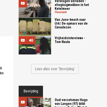
Vervlogen verleden -
vliegtuigwrakken in het
Ketelmeer
flevoland
Van Juno-beach naar
Urk | De opmars van de
Canadezen
Vrijheidsinterviews -
Tom Nauta
y,
Lees alles over 'Bevrijding'
tin
Bevrijding
Oud-verzetsman Hugo
van Langen (97) blikt