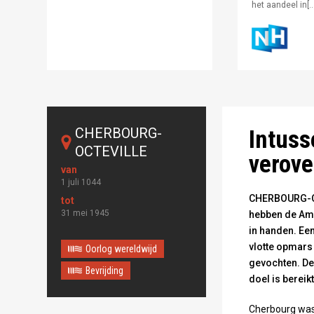
het aandeel in[…
Cherbourg: Dui
CHERBOURG-
Intuss
OCTEVILLE
verove
1 juli 1044
CHERBOURG-OCT
31 mei 1945
hebben de Amer
in handen. Ee
vlotte opmars
Oorlog wereldwijd
gevochten. De
Bevrijding
doel is bereik
Cherbourg was 