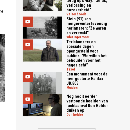
terug op D-day: "Geluk,
verlossing en
onzekerheid"
re
velserbroek
Stein (91) kan
hongerwinter levendig
herinneren: "Ze waren
zo verzwakt"
wieringermeer
Texlabunkers op
speciale dagen
opengesteld voor
publiek: "We willen het
behouden voor het
nageslacht"
texel
Een monument voor de
neergestorte Halifax
JB.803
muiden
Nog nooit eerder
vertoonde beelden van
luchtaanval Den Helder
duiken op
den helder