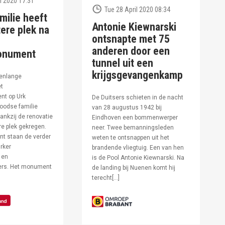
l 2020 17:31
Tue 28 April 2020 08:34
milie heeft
Antonie Kiewnarski
ere plek na
ontsnapte met 75
anderen door een
onument
tunnel uit een
krijgsgevangenkamp
enlange
et
t op Urk
De Duitsers schieten in de nacht
oodse familie
van 28 augustus 1942 bij
ankzij de renovatie
Eindhoven een bommenwerper
e plek gekregen.
neer. Twee bemanningsleden
t staan de verder
weten te ontsnappen uit het
rker
brandende vliegtuig. Een van hen
 en
is de Pool Antonie Kiewnarski. Na
fers. Het monument
de landing bij Nuenen komt hij
terecht[…]