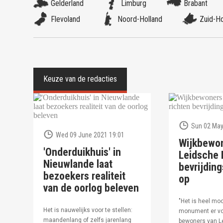
Gelderland
Limburg
Brabant
Flevoland
Noord-Holland
Zuid-Ho
Sun 02 May
Wed 09 June 2021 19:01
Wijkbewo
'Onderduikhuis' in
Leidsche R
Nieuwlande laat
bevrijdi
bezoekers realiteit
op
van de oorlog beleven
"Het is heel moo
Het is nauwelijks voor te stellen:
monument er vo
maandenlang of zelfs jarenlang
bewoners van Le