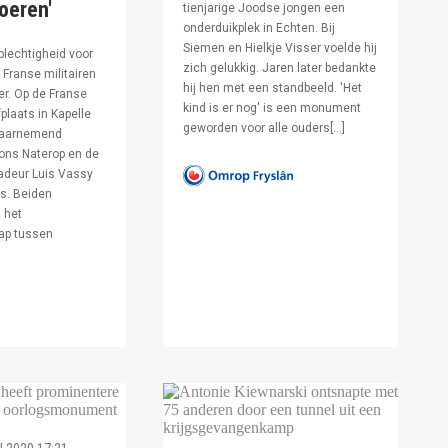
voeren'
tienjarige Joodse jongen een
onderduikplek in Echten. Bij
Siemen en Hielkje Visser voelde hij
lechtigheid voor
zich gelukkig. Jaren later bedankte
Franse militairen
hij hen met een standbeeld. 'Het
er. Op de Franse
kind is er nog' is een monument
fplaats in Kapelle
geworden voor alle ouders[…]
waarnemend
ons Naterop en de
deur Luis Vassy
s. Beiden
 het
ap tussen