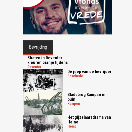
Bevrijding
Straten in Deventer
kleuren oranje tijdens
deventer
De jeep van de bevrijder
enschede
Stadsbrug Kampen in
puin
kampen
Het gijzelaarsdrama van
Heino
heino