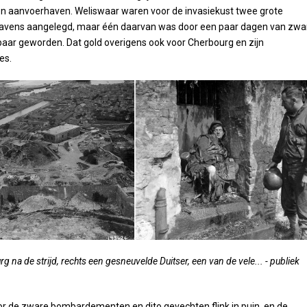
n aanvoerhaven. Weliswaar waren voor de invasiekust twee grote
avens aangelegd, maar één daarvan was door een paar dagen van zwa
aar geworden. Dat gold overigens ook voor Cherbourg en zijn
es.
g na de strijd, rechts een gesneuvelde Duitser, een van de vele... - publiek
or de zware bombardementen en dito gevechten flink in puin, en de