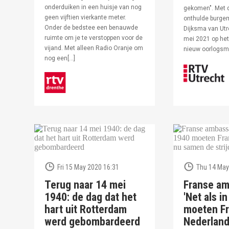
onderduiken in een huisje van nog
gekomen". Met 
geen vijftien vierkante meter.
onthulde burge
Onder de bedstee een benauwde
Dijksma van Utr
ruimte om je te verstoppen voor de
mei 2021 op het 
vijand. Met alleen Radio Oranje om
nieuw oorlogs
nog een[…]
Fri 15 May 2020 16:31
Thu 14 May
Terug naar 14 mei
Franse am
1940: de dag dat het
'Net als i
hart uit Rotterdam
moeten Fr
werd gebombardeerd
Nederlan