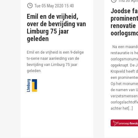
Thu 30 Apri
Tue 05 May 2020 15:40
Joodse fa
Emil en de vrijheid,
prominent
over de bevrijding van
renovatie
Limburg 75 jaar
oorlogsm
geleden
Na een maand
Emil en de vrijheid is een 9-delige
restauratie is h
tv-serie naar aanleiding van de
oorlogsmonumen
bevrijding van Limburg 75 jaar
opgeknapt. De J
geleden.
Kropveld heeft d
een prominenter
Op het monumen
de namen van U
verzetsmensen
oorlogslachtof
achter het[…]