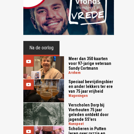
Na de oorlog
Meer dan 350 kaarten
voor 97-jarige veteraan
Sandy Cortmann
arnhem
Speciaal bevrijdingsbier
en ander lekkers ter ere
van 75 jaar vrijheid
wageningen
Verscholen Dorp bij
Vierhouten 75 jaar
geleden ontdekt door
jagende SS'ers
nunspeet
Scholieren in Putten
leren over razzia en