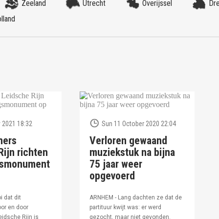
Zeeland
Utrecht
Overijssel
Dr
lland
 2021 18:32
Sun 11 October 2020 22:04
ners
Verloren gewaand
ijn richten
muziekstuk na bijna
ngsmonument
75 jaar weer
opgevoerd
i dat dit
ARNHEM - Lang dachten ze dat de
or en door
partituur kwijt was: er werd
idsche Rijn is
gezocht, maar niet gevonden.