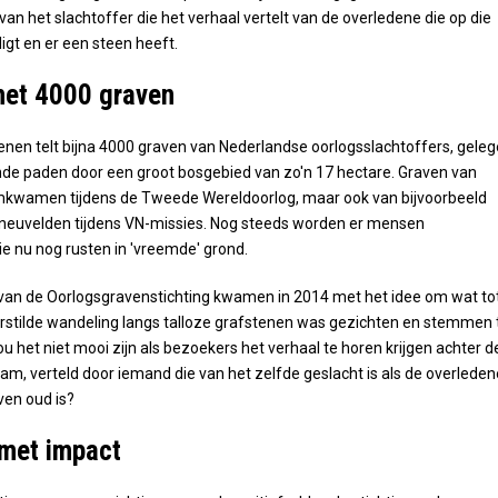
van het slachtoffer die het verhaal vertelt van de overledene die op die
igt en er een steen heeft.
met 4000 graven
enen telt bijna 4000 graven van Nederlandse oorlogsslachtoffers, gele
nde paden door een groot bosgebied van zo'n 17 hectare. Graven van
kwamen tijdens de Tweede Wereldoorlog, maar ook van bijvoorbeeld
 sneuvelden tijdens VN-missies. Nog steeds worden er mensen
e nu nog rusten in 'vreemde' grond.
an de Oorlogsgravenstichting kwamen in 2014 met het idee om wat to
rstilde wandeling langs talloze grafstenen was gezichten en stemmen 
u het niet mooi zijn als bezoekers het verhaal te horen krijgen achter d
am, verteld door iemand die van het zelfde geslacht is als de overleden
ven oud is?
 met impact