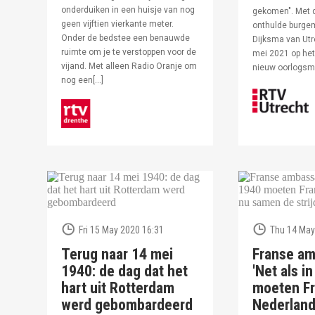
onderduiken in een huisje van nog
gekomen". Met 
geen vijftien vierkante meter.
onthulde burge
Onder de bedstee een benauwde
Dijksma van Utr
ruimte om je te verstoppen voor de
mei 2021 op het 
vijand. Met alleen Radio Oranje om
nieuw oorlogs
nog een[…]
Fri 15 May 2020 16:31
Thu 14 May
Terug naar 14 mei
Franse am
1940: de dag dat het
'Net als i
hart uit Rotterdam
moeten Fr
werd gebombardeerd
Nederlan