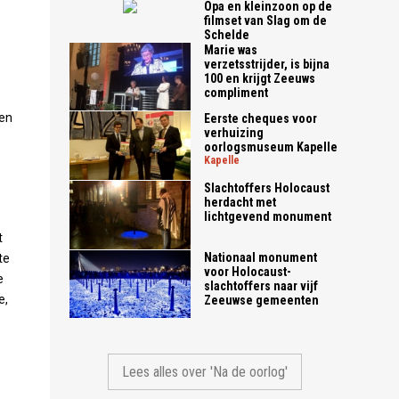
Opa en kleinzoon op de
filmset van Slag om de
Schelde
Marie was
verzetsstrijder, is bijna
100 en krijgt Zeeuws
compliment
gen
Eerste cheques voor
verhuizing
oorlogsmuseum Kapelle
kapelle
Slachtoffers Holocaust
herdacht met
lichtgevend monument
t
Nationaal monument
te
voor Holocaust-
e
slachtoffers naar vijf
e,
Zeeuwse gemeenten
Lees alles over 'Na de oorlog'