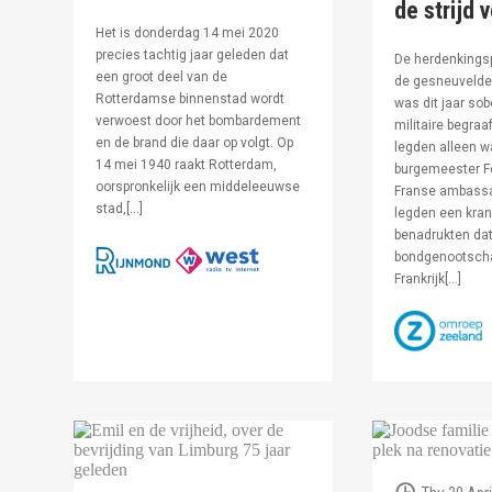
de strijd 
Het is donderdag 14 mei 2020
precies tachtig jaar geleden dat
De herdenkingsp
een groot deel van de
de gesneuvelde 
Rotterdamse binnenstad wordt
was dit jaar sob
verwoest door het bombardement
militaire begraa
en de brand die daar op volgt. Op
legden alleen 
14 mei 1940 raakt Rotterdam,
burgemeester F
oorspronkelijk een middeleeuwse
Franse ambassa
stad,[…]
legden een kran
benadrukten dat
bondgenootsch
Frankrijk[…]