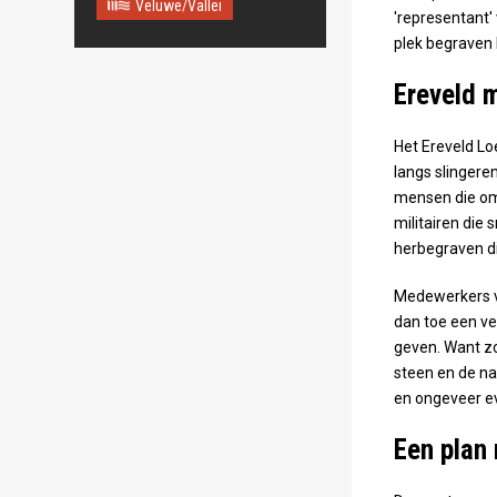
Veluwe/Vallei
'representant' 
plek begraven l
Ereveld 
Het Ereveld Lo
langs slingere
mensen die om
militairen die
herbegraven di
Medewerkers v
dan toe een ve
geven. Want zo
steen en de na
en ongeveer e
Een plan