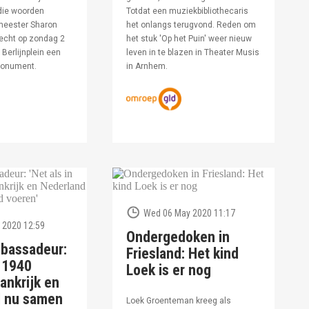
die woorden
Totdat een muziekbibliothecaris
meester Sharon
het onlangs terugvond. Reden om
echt op zondag 2
het stuk 'Op het Puin' weer nieuw
Berlijnplein een
leven in te blazen in Theater Musis
monument.
in Arnhem.
Wed 06 May 2020 11:17
 2020 12:59
Ondergedoken in
bassadeur:
Friesland: Het kind
n 1940
Loek is er nog
ankrijk en
d nu samen
Loek Groenteman kreeg als