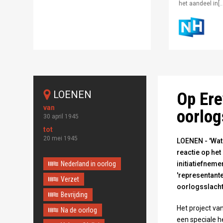
het aandeel in[…
Foto - Omroep G
LOENEN
Op Ere
oorlog
30 april 1945
20 mei 1945
LOENEN - 'Wat 
reactie op het
Nederland in oorlog
initiatiefnem
'representant
Verzet
oorlogsslacht
Bevrijding
Het project va
Na de oorlog
een speciale h