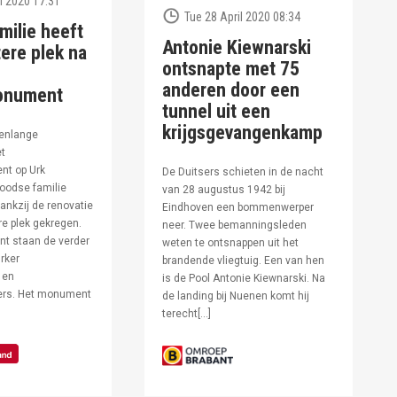
l 2020 17:31
Tue 28 April 2020 08:34
milie heeft
Antonie Kiewnarski
ere plek na
ontsnapte met 75
anderen door een
onument
tunnel uit een
krijgsgevangenkamp
enlange
et
t op Urk
De Duitsers schieten in de nacht
oodse familie
van 28 augustus 1942 bij
ankzij de renovatie
Eindhoven een bommenwerper
e plek gekregen.
neer. Twee bemanningsleden
t staan de verder
weten te ontsnappen uit het
rker
brandende vliegtuig. Een van hen
 en
is de Pool Antonie Kiewnarski. Na
fers. Het monument
de landing bij Nuenen komt hij
terecht[…]