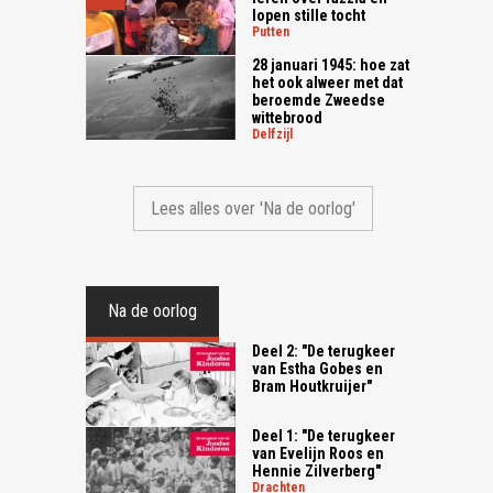
lopen stille tocht
putten
28 januari 1945: hoe zat
het ook alweer met dat
beroemde Zweedse
wittebrood
delfzijl
Lees alles over 'Na de oorlog'
Na de oorlog
Deel 2: "De terugkeer
van Estha Gobes en
Bram Houtkruijer"
Deel 1: "De terugkeer
van Evelijn Roos en
Hennie Zilverberg"
drachten