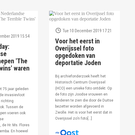
Tue 10 December 2019 17:21
ember 2019 15:54
Voor het eerst in
day:
Overijssel foto
dse
opgedoken van
hepen 'The
deportatie Joden
wins' waren
Bij archiefonderzoek heeft het
Historisch Centrum Overijssel
(HCO) een unieke foto ontdekt. Op
et 75 jaar geleden
de foto zijn Joodse vrouwen en
de invasievloot
kinderen te zien die door de Duitse
 richting
bezetter worden afgevoerd in
ok. Tussen de
Zwolle. Het is voor het eerst dat in
pen voeren ook
Overijssel zo’n foto[…]
se
 de Hr. Ms. Flores
oemba. En hoewel