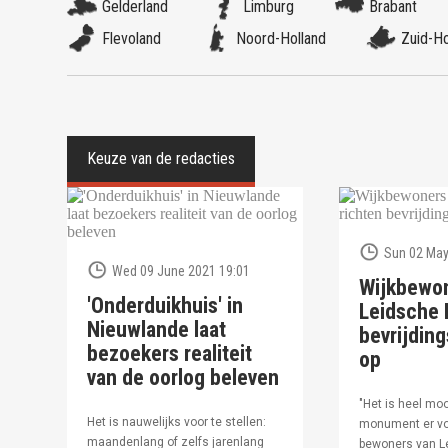
Gelderland
Limburg
Brabant
Flevoland
Noord-Holland
Zuid-Ho
Sun 02 May
Wed 09 June 2021 19:01
Wijkbewo
'Onderduikhuis' in
Leidsche R
Nieuwlande laat
bevrijdi
bezoekers realiteit
op
van de oorlog beleven
"Het is heel moo
Het is nauwelijks voor te stellen:
monument er vo
maandenlang of zelfs jarenlang
bewoners van Le