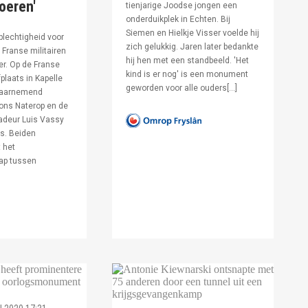
voeren'
tienjarige Joodse jongen een
onderduikplek in Echten. Bij
Siemen en Hielkje Visser voelde hij
lechtigheid voor
zich gelukkig. Jaren later bedankte
Franse militairen
hij hen met een standbeeld. 'Het
er. Op de Franse
kind is er nog' is een monument
fplaats in Kapelle
geworden voor alle ouders[…]
waarnemend
ons Naterop en de
deur Luis Vassy
s. Beiden
 het
ap tussen