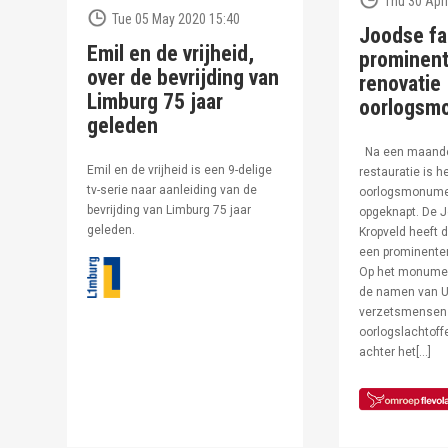
Thu 30 Apri
Tue 05 May 2020 15:40
Joodse fa
Emil en de vrijheid,
prominent
over de bevrijding van
renovatie
Limburg 75 jaar
oorlogsm
geleden
Na een maand
Emil en de vrijheid is een 9-delige
restauratie is h
tv-serie naar aanleiding van de
oorlogsmonumen
bevrijding van Limburg 75 jaar
opgeknapt. De J
geleden.
Kropveld heeft d
een prominenter
Op het monumen
de namen van U
verzetsmensen
oorlogslachtof
achter het[…]