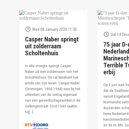
Wed 08 January 2020 11:36
Sat 14 Dec
Casper Naber springt
75 jaar D-
uit zolderraam
Nederlan
Scholtenhuis
Marinesc
Terrible T
In alle vroegte springt Casper
erbij
Naber uit een zolderraam van het
Scholtenhuis. De val betekent het
einde van zijn leven. Casper Naber
Op 5 juni was h
(Groningen, 1906-1944) was bij het
dat de Geallieer
uitbreken van de oorlog eigenaar
vanuit Engeland
van een gereedschapswinkel in de
Normandië vertr
Gelkingestraat. Eind 1943 raakte
duizenden sche
hij[…]
twee Nederland
kanonneerboten,
en de Hr. Ms. S