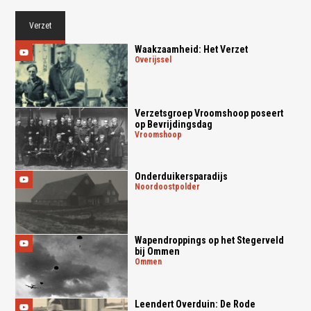
Verzet
Waakzaamheid: Het Verzet
overijssel
Verzetsgroep Vroomshoop poseert
op Bevrijdingsdag
vroomshoop
Onderduikersparadijs
noordoostpolder
Wapendroppings op het Stegerveld
bij Ommen
ommen
Leendert Overduin: De Rode