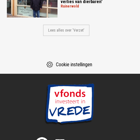
verlies van dierbaren'
ruinerwold
Lees alles over 'Verzet'
Cookie instellingen