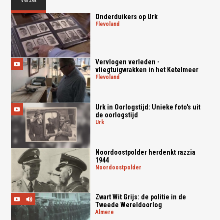
Verzet
Onderduikers op Urk
flevoland
Vervlogen verleden -
vliegtuigwrakken in het Ketelmeer
flevoland
Urk in Oorlogstijd: Unieke foto's uit
de oorlogstijd
urk
Noordoostpolder herdenkt razzia
1944
noordoostpolder
Zwart Wit Grijs: de politie in de
Tweede Wereldoorlog
almere