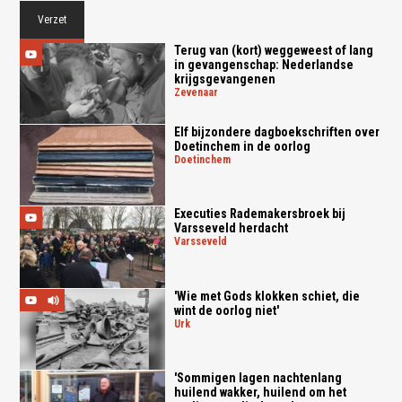
Verzet
Terug van (kort) weggeweest of lang
in gevangenschap: Nederlandse
krijgsgevangenen
zevenaar
Elf bijzondere dagboekschriften over
Doetinchem in de oorlog
doetinchem
Executies Rademakersbroek bij
Varsseveld herdacht
varsseveld
'Wie met Gods klokken schiet, die
wint de oorlog niet'
urk
'Sommigen lagen nachtenlang
huilend wakker, huilend om het