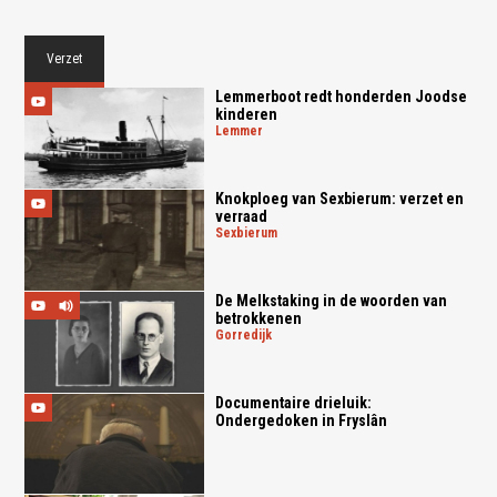
Verzet
Lemmerboot redt honderden Joodse
kinderen
lemmer
Knokploeg van Sexbierum: verzet en
verraad
sexbierum
De Melkstaking in de woorden van
betrokkenen
gorredijk
Documentaire drieluik:
Ondergedoken in Fryslân