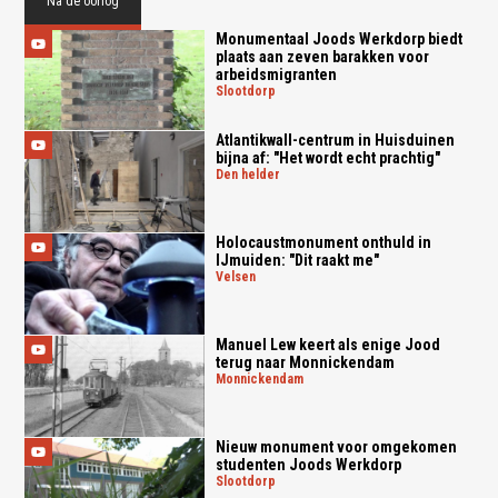
Na de oorlog
Monumentaal Joods Werkdorp biedt
plaats aan zeven barakken voor
arbeidsmigranten
slootdorp
Atlantikwall-centrum in Huisduinen
bijna af: "Het wordt echt prachtig"
den helder
Holocaustmonument onthuld in
IJmuiden: "Dit raakt me"
velsen
Manuel Lew keert als enige Jood
terug naar Monnickendam
monnickendam
Nieuw monument voor omgekomen
studenten Joods Werkdorp
slootdorp