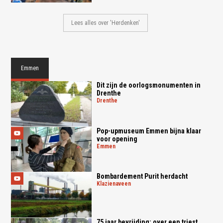
Lees alles over 'Herdenken'
Emmen
Dit zijn de oorlogsmonumenten in
Drenthe
drenthe
Pop-upmuseum Emmen bijna klaar
voor opening
emmen
Bombardement Purit herdacht
klazienaveen
75 jaar bevrijding: over een triest