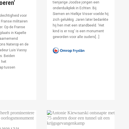
voeren'
tienjarige Joodse jongen een
onderduikplek in Echten. Bij
Siemen en Hielkje Visser voelde hij
lechtigheid voor
zich gelukkig. Jaren later bedankte
Franse militairen
hij hen met een standbeeld. 'Het
er. Op de Franse
kind is er nog' is een monument
fplaats in Kapelle
geworden voor alle ouders[…]
waarnemend
ons Naterop en de
deur Luis Vassy
s. Beiden
 het
ap tussen