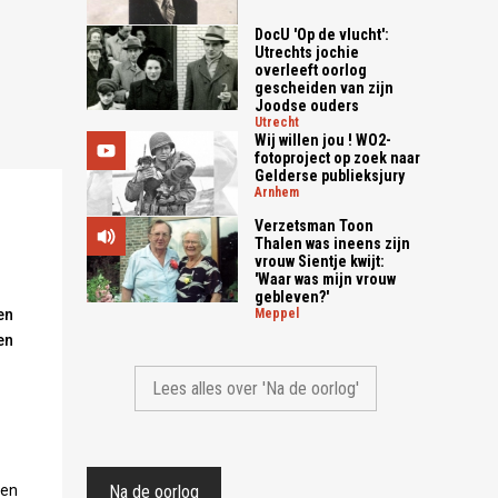
DocU 'Op de vlucht':
Utrechts jochie
overleeft oorlog
gescheiden van zijn
Joodse ouders
utrecht
Wij willen jou ! WO2-
fotoproject op zoek naar
Gelderse publieksjury
arnhem
Verzetsman Toon
Thalen was ineens zijn
vrouw Sientje kwijt:
'Waar was mijn vrouw
gebleven?'
en
meppel
en
Lees alles over 'Na de oorlog'
 en
Na de oorlog