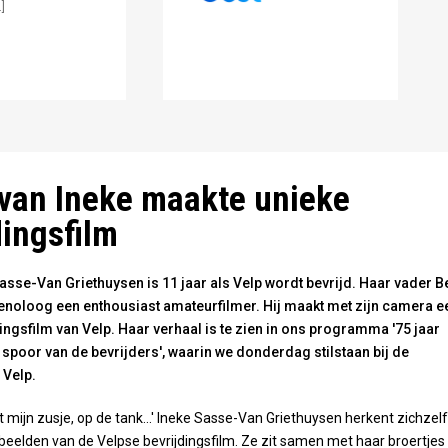
]
 Griethuysen - foto Omroep Gelderland
van Ineke maakte unieke
dingsfilm
asse-Van Griethuysen is 11 jaar als Velp wordt bevrijd. Haar vader B
genoloog een enthousiast amateurfilmer. Hij maakt met zijn camera e
ingsfilm van Velp. Haar verhaal is te zien in ons programma '75 jaar
et spoor van de bevrijders', waarin we donderdag stilstaan bij de
 Velp.
et mijn zusje, op de tank...' Ineke Sasse-Van Griethuysen herkent zichzelf
eelden van de Velpse bevrijdingsfilm. Ze zit samen met haar broertjes