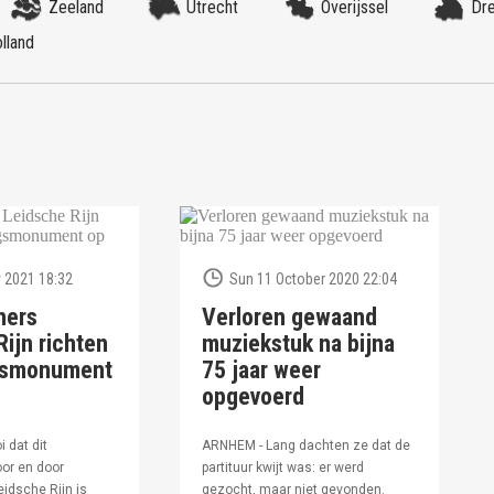
Zeeland
Utrecht
Overijssel
Dr
lland
 2021 18:32
Sun 11 October 2020 22:04
ners
Verloren gewaand
ijn richten
muziekstuk na bijna
ngsmonument
75 jaar weer
opgevoerd
i dat dit
ARNHEM - Lang dachten ze dat de
or en door
partituur kwijt was: er werd
idsche Rijn is
gezocht, maar niet gevonden.