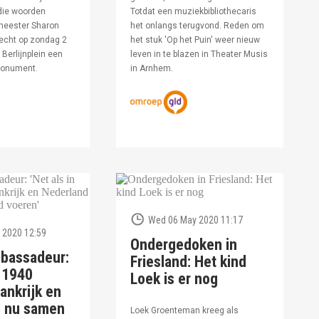
die woorden
Totdat een muziekbibliothecaris
meester Sharon
het onlangs terugvond. Reden om
echt op zondag 2
het stuk 'Op het Puin' weer nieuw
Berlijnplein een
leven in te blazen in Theater Musis
monument.
in Arnhem.
Wed 06 May 2020 11:17
 2020 12:59
Ondergedoken in
bassadeur:
Friesland: Het kind
n 1940
Loek is er nog
ankrijk en
d nu samen
Loek Groenteman kreeg als