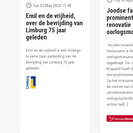
Thu 30 Apri
Tue 05 May 2020 15:40
Joodse fa
Emil en de vrijheid,
prominent
over de bevrijding van
renovatie
Limburg 75 jaar
oorlogsm
geleden
Na een maand
Emil en de vrijheid is een 9-delige
restauratie is h
tv-serie naar aanleiding van de
oorlogsmonumen
bevrijding van Limburg 75 jaar
opgeknapt. De J
geleden.
Kropveld heeft d
een prominenter
Op het monumen
de namen van U
verzetsmensen
oorlogslachtof
achter het[…]