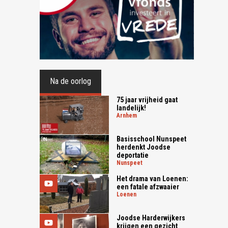
Na de oorlog
75 jaar vrijheid gaat
landelijk!
arnhem
Basisschool Nunspeet
herdenkt Joodse
deportatie
nunspeet
Het drama van Loenen:
een fatale afzwaaier
loenen
Joodse Harderwijkers
krijgen een gezicht