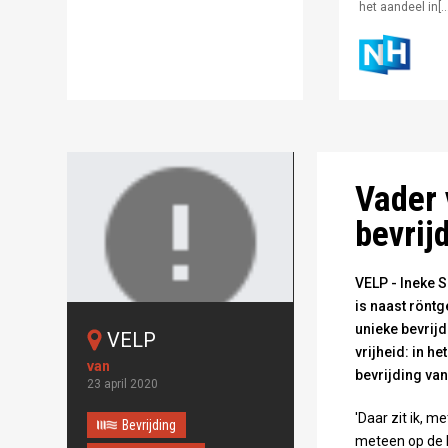
het aandeel in[…
Ineke Sasse-Van
Vader 
bevrij
VELP - Ineke S
is naast rönt
unieke bevrijd
VELP
Oops!
vrijheid: in h
Something
bevrijding van
23 april 2020
went wrong.
'Daar zit ik, m
Bevrijding
meteen op de b
This page didn't load Google