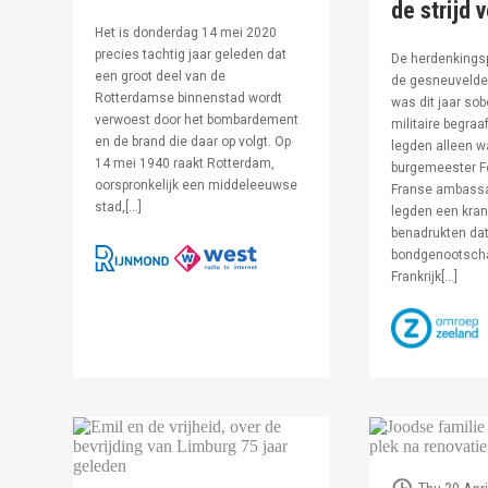
de strijd 
Het is donderdag 14 mei 2020
precies tachtig jaar geleden dat
De herdenkingsp
een groot deel van de
de gesneuvelde 
Rotterdamse binnenstad wordt
was dit jaar sob
verwoest door het bombardement
militaire begraa
en de brand die daar op volgt. Op
legden alleen 
14 mei 1940 raakt Rotterdam,
burgemeester F
oorspronkelijk een middeleeuwse
Franse ambassa
stad,[…]
legden een kran
benadrukten dat
bondgenootsch
Frankrijk[…]