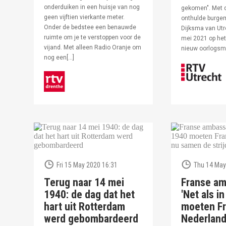
onderduiken in een huisje van nog
gekomen". Met 
geen vijftien vierkante meter.
onthulde burge
Onder de bedstee een benauwde
Dijksma van Utr
ruimte om je te verstoppen voor de
mei 2021 op het 
vijand. Met alleen Radio Oranje om
nieuw oorlogs
nog een[…]
Fri 15 May 2020 16:31
Thu 14 May
Terug naar 14 mei
Franse am
1940: de dag dat het
'Net als i
hart uit Rotterdam
moeten Fr
werd gebombardeerd
Nederlan