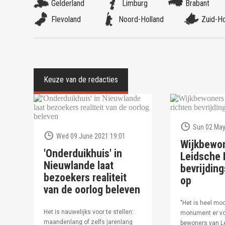
Gelderland
Limburg
Brabant
Flevoland
Noord-Holland
Zuid-Ho
Sun 02 May
Wed 09 June 2021 19:01
Wijkbewo
'Onderduikhuis' in
Leidsche R
Nieuwlande laat
bevrijdi
bezoekers realiteit
op
van de oorlog beleven
"Het is heel moo
Het is nauwelijks voor te stellen:
monument er vo
maandenlang of zelfs jarenlang
bewoners van Le