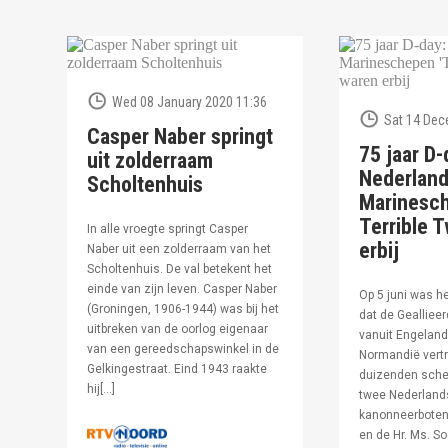
Wed 08 January 2020 11:36
Sat 14 Dec
Casper Naber springt
75 jaar D-
uit zolderraam
Nederlan
Scholtenhuis
Marinesc
Terrible T
In alle vroegte springt Casper
erbij
Naber uit een zolderraam van het
Scholtenhuis. De val betekent het
einde van zijn leven. Casper Naber
Op 5 juni was h
(Groningen, 1906-1944) was bij het
dat de Geallieer
uitbreken van de oorlog eigenaar
vanuit Engeland
van een gereedschapswinkel in de
Normandië vertr
Gelkingestraat. Eind 1943 raakte
duizenden sche
hij[…]
twee Nederland
kanonneerboten,
en de Hr. Ms. S