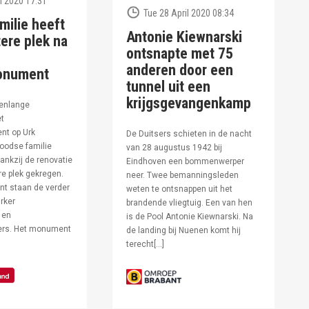
l 2020 17:31
Tue 28 April 2020 08:34
milie heeft
Antonie Kiewnarski
ere plek na
ontsnapte met 75
anderen door een
onument
tunnel uit een
krijgsgevangenkamp
enlange
et
t op Urk
De Duitsers schieten in de nacht
oodse familie
van 28 augustus 1942 bij
ankzij de renovatie
Eindhoven een bommenwerper
e plek gekregen.
neer. Twee bemanningsleden
t staan de verder
weten te ontsnappen uit het
rker
brandende vliegtuig. Een van hen
 en
is de Pool Antonie Kiewnarski. Na
fers. Het monument
de landing bij Nuenen komt hij
terecht[…]