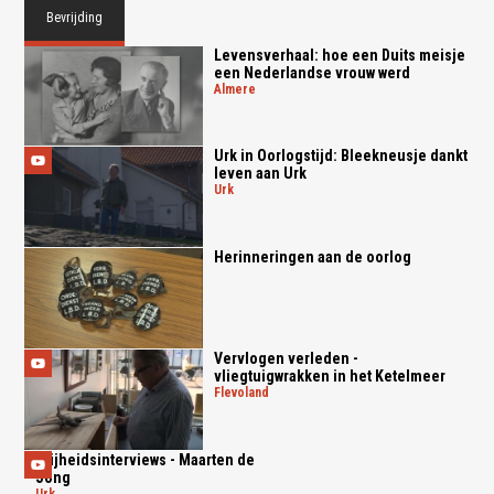
Bevrijding
Levensverhaal: hoe een Duits meisje
een Nederlandse vrouw werd
almere
Urk in Oorlogstijd: Bleekneusje dankt
leven aan Urk
urk
Herinneringen aan de oorlog
Vervlogen verleden -
vliegtuigwrakken in het Ketelmeer
flevoland
Vrijheidsinterviews - Maarten de
Jong
urk