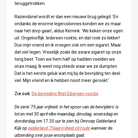
teruggetrokken.
Razendsnel wordt er dan een nieuwe brug gelegd. 'En
ondanks de enorme legercolonnes konden we zo maar
naar het dorp gaan', aldus Kemink. 'We keken onze ogen
uit. Ongelooflijk. Iedereen rookte, en dat rook zo lekker!
Dus mijn vriend en ik vroegen ook om een sigaret. Maar
dat viel tegen. Vreselijk zoals die zware sigaret op onze
tong beet. Toen we hem half op hadden voelden we
onze maag. Ik weet nog steeds waar we ze dumpten.
Dat is het eerste geluk wat mij bij de bevrijding ten deel
viel. Mijn vriend en ik hebben nooit meer gerookt.'
Zie ook:
De bevrijding flitst Eibergen voorbij
De serie '75 jaar vrijheid: in het spoor van de bevrijders' is
tot en met 30 april elke maandag, dinsdag, woensdag en
donderdag om 17.35 uur te zien bij Omroep Gelderland.
Kijk op
gelderland.75jaarvrijheid.nl/route
wanneer de
uitzending over jouw woonplaats gaat.