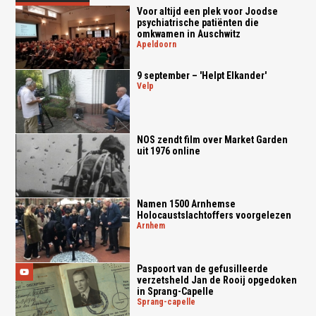
Voor altijd een plek voor Joodse
psychiatrische patiënten die
omkwamen in Auschwitz
apeldoorn
9 september – 'Helpt Elkander'
velp
NOS zendt film over Market Garden
uit 1976 online
Namen 1500 Arnhemse
Holocaustslachtoffers voorgelezen
arnhem
Paspoort van de gefusilleerde
verzetsheld Jan de Rooij opgedoken
in Sprang-Capelle
sprang-capelle