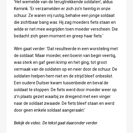
'Het wemelde van de terugtrekkende soldaten', aldus
Kemink. 'Er verzamelden er zich zo’n twintig in onze
schuur. Ze waren vrij rustig, behalve een jonge soldaat
die zichtbaar bang was. Hij zag moeders fiets staan en
wilde er net mee wegrijden toen moeder verscheen. Die
bedacht zich geen moment en greep haar fiets.'
Wim gaat verder: 'Dat resulteerde in een worsteling met
de soldaat. Maar moeder, een boerin van begin veertig,
was sterk en gaf geen krimp en het ging, tot groot
vermaak van de soldaten op en neer door de schuur. De
soldaten hielpen hem niet en de strijd bleef onbeslist.
Een oudere Duitser kwam tussenbeide en beval de
soldaat te stoppen. De fiets werd door moeder weer op
z’n plaats gezet waarbij ze dreigend met een vinger
naar de soldaat zwaaide. De fiets bleef staan en werd
door geen enkele soldaat aangeraakt.'
Bekijk de video. De tekst gaat daaronder verder.