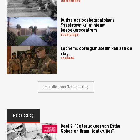
oosterbeek
Duitse oorlogsbegraafplaats
Ysselsteyn krijgt nieuw
bezoekerscentrum
ysselsteyn
Lochems oorlogsmuseum kan aan de
slag
lochem
Lees alles over 'Na de oorlog'
Na de oorlog
Deel 2: "De terugkeer van Estha
Gobes en Bram Houtkruijer"