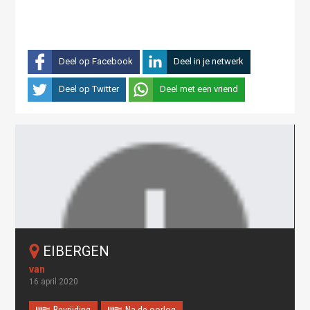
Deel op Facebook
Deel in je netwerk
Deel op Twitter
Deel met een vriend
EIBERGEN
16 april 2020
Bevrijding
Na de oorlog