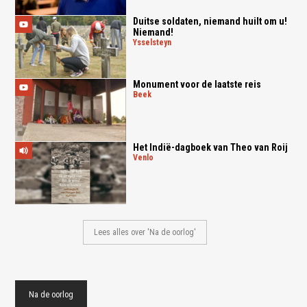
Duitse soldaten, niemand huilt om u!
Niemand!
ysselsteyn
Monument voor de laatste reis
beek
Het Indië-dagboek van Theo van Roij
venlo
Lees alles over 'Na de oorlog'
Na de oorlog