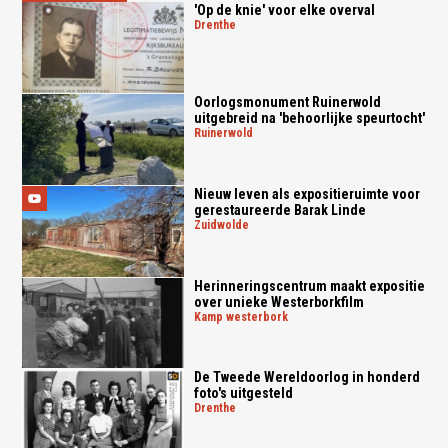
'Op de knie' voor elke overval
drenthe
Oorlogsmonument Ruinerwold
uitgebreid na 'behoorlijke speurtocht'
ruinerwold
Nieuw leven als expositieruimte voor
gerestaureerde Barak Linde
zuidwolde
Herinneringscentrum maakt expositie
over unieke Westerborkfilm
kamp westerbork
De Tweede Wereldoorlog in honderd
foto's uitgesteld
drenthe