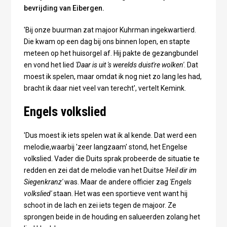
bevrijding van Eibergen.
'Bij onze buurman zat majoor Kuhrman ingekwartierd.
Die kwam op een dag bij ons binnen lopen, en stapte
meteen op het huisorgel af. Hij pakte de gezangbundel
en vond het lied
'Daar is uit 's werelds duist're wolken'
. Dat
moest ik spelen, maar omdat ik nog niet zo lang les had,
bracht ik daar niet veel van terecht', vertelt Kemink.
Engels volkslied
'Dus moest ik iets spelen wat ik al kende. Dat werd een
melodie,waarbij 'zeer langzaam' stond, het Engelse
volkslied. Vader die Duits sprak probeerde de situatie te
redden en zei dat de melodie van het Duitse
'Heil dir im
Siegenkranz'
was. Maar de andere officier zag
'Engels
volkslied'
staan. Het was een sportieve vent want hij
schoot in de lach en zei iets tegen de majoor. Ze
sprongen beide in de houding en salueerden zolang het