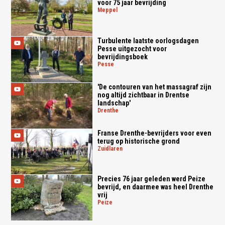
voor 75 jaar bevrijding
meppel
Turbulente laatste oorlogsdagen
Pesse uitgezocht voor
bevrijdingsboek
pesse
'De contouren van het massagraf zijn
nog altijd zichtbaar in Drentse
landschap'
drenthe
Franse Drenthe-bevrijders voor even
terug op historische grond
zuidlaren
Precies 76 jaar geleden werd Peize
bevrijd, en daarmee was heel Drenthe
vrij
peize