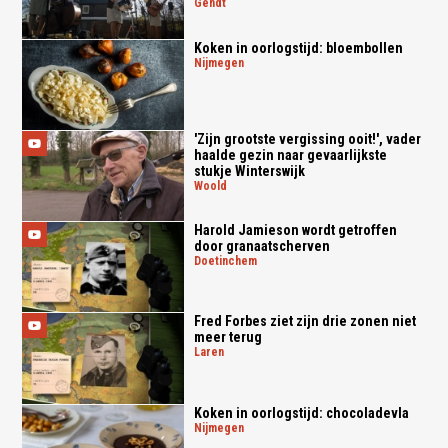
gendt
Koken in oorlogstijd: bloembollen
nijmegen
'Zijn grootste vergissing ooit!', vader
haalde gezin naar gevaarlijkste
stukje Winterswijk
woold
Harold Jamieson wordt getroffen
door granaatscherven
doetinchem
Fred Forbes ziet zijn drie zonen niet
meer terug
laren
Koken in oorlogstijd: chocoladevla
nijmegen