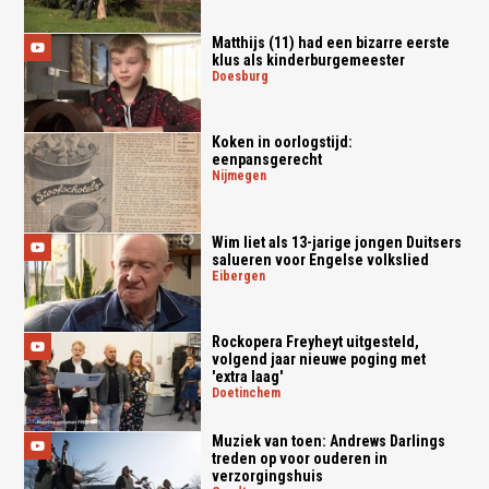
Matthijs (11) had een bizarre eerste
klus als kinderburgemeester
doesburg
Koken in oorlogstijd:
eenpansgerecht
nijmegen
Wim liet als 13-jarige jongen Duitsers
salueren voor Engelse volkslied
eibergen
Rockopera Freyheyt uitgesteld,
volgend jaar nieuwe poging met
'extra laag'
doetinchem
Muziek van toen: Andrews Darlings
treden op voor ouderen in
verzorgingshuis