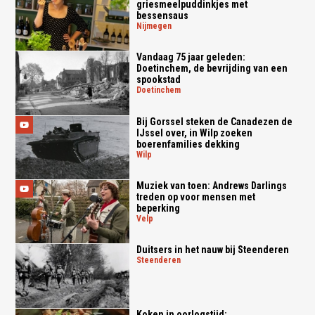
griesmeelpuddinkjes met
bessensaus
nijmegen
Vandaag 75 jaar geleden:
Doetinchem, de bevrijding van een
spookstad
doetinchem
Bij Gorssel steken de Canadezen de
IJssel over, in Wilp zoeken
boerenfamilies dekking
wilp
Muziek van toen: Andrews Darlings
treden op voor mensen met
beperking
velp
Duitsers in het nauw bij Steenderen
steenderen
Koken in oorlogstijd: