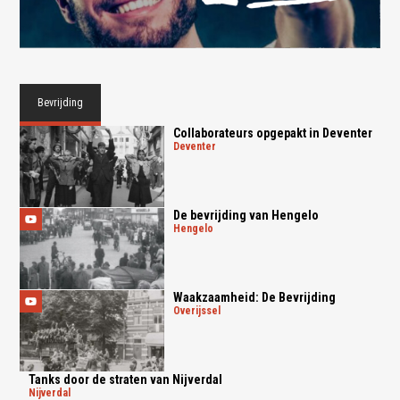
Bevrijding
Collaborateurs opgepakt in Deventer
deventer
De bevrijding van Hengelo
hengelo
Waakzaamheid: De Bevrijding
overijssel
Tanks door de straten van Nijverdal
nijverdal