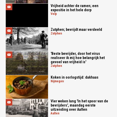
Vrijheid achter de ramen; een
expositie in het hele dorp
velp
Zutphen; bevrijdt maar verdeeld
zutphen
'Beste bevrijder, door het virus
realiseer ik mij hoe belangrijk het
gevoel van vrijheid is'
zutphen
Koken in oorlogstijd: dakhaas
nijmegen
Vier weken lang 'In het spoor van de
bevrijders', maandag eerste
uitzending over Aalten
aalten