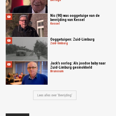
Nic (90) was ooggetuige van de
bevrijding van Kessel
kessel
Ooggetuigen: Zuid-Limburg
zuid-limburg
Jack’s oorlog: Als joodse baby naar
Zuid-Limburg gesmokkeld
brunssum
Lees alles over 'Bevrijding'