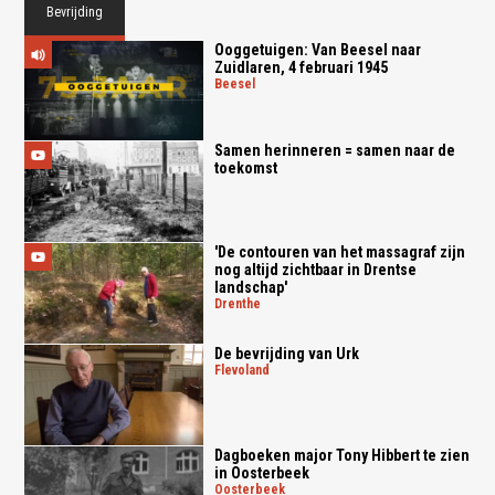
Bevrijding
Ooggetuigen: Van Beesel naar
Zuidlaren, 4 februari 1945
beesel
Samen herinneren = samen naar de
toekomst
'De contouren van het massagraf zijn
nog altijd zichtbaar in Drentse
landschap'
drenthe
De bevrijding van Urk
flevoland
Dagboeken major Tony Hibbert te zien
in Oosterbeek
oosterbeek