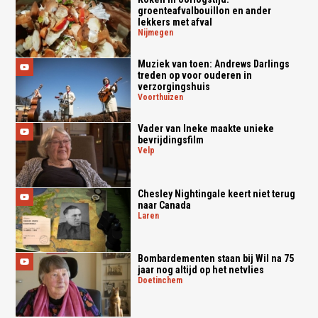
groenteafvalbouillon en ander
lekkers met afval
nijmegen
Muziek van toen: Andrews Darlings
treden op voor ouderen in
verzorgingshuis
voorthuizen
Vader van Ineke maakte unieke
bevrijdingsfilm
velp
Chesley Nightingale keert niet terug
naar Canada
laren
Bombardementen staan bij Wil na 75
jaar nog altijd op het netvlies
doetinchem