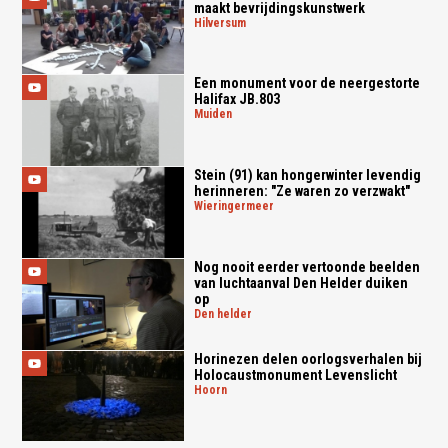
maakt bevrijdingskunstwerk
hilversum
Een monument voor de neergestorte
Halifax JB.803
muiden
Stein (91) kan hongerwinter levendig
herinneren: "Ze waren zo verzwakt"
wieringermeer
Nog nooit eerder vertoonde beelden
van luchtaanval Den Helder duiken
op
den helder
Horinezen delen oorlogsverhalen bij
Holocaustmonument Levenslicht
hoorn