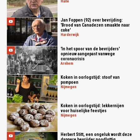
halle
Jan Foppen (92) over bevrijding:
'Brood van Canadezen smaakte naar
cake'
harderwijk
'In het spoor van de bevrijders'
opnieuw aangepast vanwege
coronacrisis
arnhem
Koken in oorlogstijd: stoof van
pompoen
nijmegen
Koken in oorlogstijd: lekkernijen
voor huiselijke feestjes
nijmegen
Herbert Stitt, een ongeluk wordt deze
dappere bevrijder noodlottig