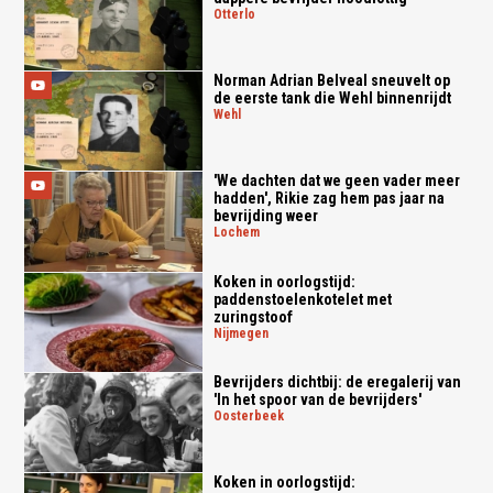
otterlo
Norman Adrian Belveal sneuvelt op
de eerste tank die Wehl binnenrijdt
wehl
'We dachten dat we geen vader meer
hadden', Rikie zag hem pas jaar na
bevrijding weer
lochem
Koken in oorlogstijd:
paddenstoelenkotelet met
zuringstoof
nijmegen
Bevrijders dichtbij: de eregalerij van
'In het spoor van de bevrijders'
oosterbeek
Koken in oorlogstijd: