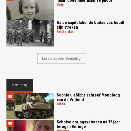
'haar' dode Amerikaanse piloot
velp
Na de capitulatie: de Duitse vos houdt
zijn streken
amsterdam
Lees alles over 'Bevrijding'
Bevrijding
Sophie uit Sibbe schreef Monoloog
van de Vrijheid
sibbe
Schotse oorlogsveteraan na 75 jaar
terug in Beringe
beringe