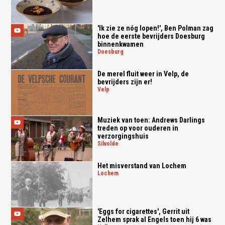
'Ik zie ze nóg lopen!', Ben Polman zag
hoe de eerste bevrijders Doesburg
binnenkwamen
doesburg
De merel fluit weer in Velp, de
bevrijders zijn er!
velp
Muziek van toen: Andrews Darlings
treden op voor ouderen in
verzorgingshuis
silvolde
Het misverstand van Lochem
lochem
'Eggs for cigarettes', Gerrit uit
Zelhem sprak al Engels toen hij 6 was