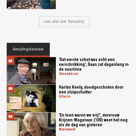
Lees alles over 'Bevrijding'
Bevrijdingskaravaan
'Dat eerste schot was echt een
verschrikking', Daan zat dagenlang in
de vuurlinie
steenderen
Harlan Keely, doodgeschoten door
een sluipschutter
otterlo
'En toen waren we vrij!', mevrouw
Krijnen-Wagenaar (100) weet het nog
als de dag van gisteren
warnsveld