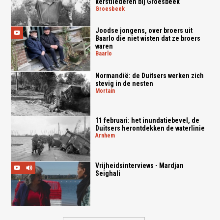
kerstliederen bij Groesbeek
groesbeek
Joodse jongens, over broers uit
Baarlo die niet wisten dat ze broers
waren
baarlo
Normandië: de Duitsers werken zich
stevig in de nesten
mortain
11 februari: het inundatiebevel, de
Duitsers herontdekken de waterlinie
arnhem
Vrijheidsinterviews - Mardjan
Seighali