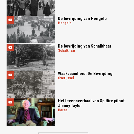
De bevrijding van Hengelo
hengelo
De bevrijding van Schalkhaar
schalkhaar
Waakzaamheid: De Bevrijding
overijssel
Het levensverhaal van Spitfire piloot
Jimmy Taylor
borne