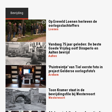
Bevrijding
Op Ereveld Loenen herleven de
oorlogsslachtoffers
loenen
Vandaag 75 jaar geleden: De beste
Goede Vrijdag ooit! Dinxperlo en
Aalten bevrijd
aalten
'Puintreintje' van Tiel eerste foto in
project Gelderse oorlogsfoto's
arnhem
Toon Kramer staat in de
bevrijdingsfile bij Westervoort
westervoort