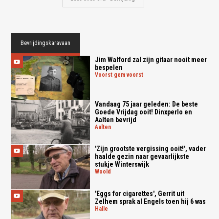
Bevrijdingskaravaan
Jim Walford zal zijn gitaar nooit meer
bespelen
voorst gem voorst
Vandaag 75 jaar geleden: De beste
Goede Vrijdag ooit! Dinxperlo en
Aalten bevrijd
aalten
'Zijn grootste vergissing ooit!', vader
haalde gezin naar gevaarlijkste
stukje Winterswijk
woold
'Eggs for cigarettes', Gerrit uit
Zelhem sprak al Engels toen hij 6 was
halle