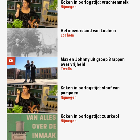
Koken in oorlogstijd: vruchtenmelk
nijmegen
Het misverstand van Lochem
lochem
Max en Johnny uit groep 8 rappen
over vrijheid
twello
Koken in oorlogstijd: stoof van
pompoen
nijmegen
Koken in oorlogstijd: zuurkool
nijmegen