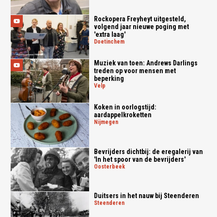
Rockopera Freyheyt uitgesteld,
volgend jaar nieuwe poging met
'extra laag'
doetinchem
Muziek van toen: Andrews Darlings
treden op voor mensen met
beperking
velp
Koken in oorlogstijd:
aardappelkroketten
nijmegen
Bevrijders dichtbij: de eregalerij van
'In het spoor van de bevrijders'
oosterbeek
Duitsers in het nauw bij Steenderen
steenderen