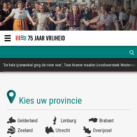
'De hele ijzerwinkel ging de rivier over', Toon Kramer maakte IJsseloversteek Westervoo
Gelderland
Limburg
Brabant
Zeeland
Utrecht
Overijssel