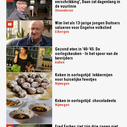
verschrikking', Daan zat dagenlang in
de vuurlinie
steenderen
Wim liet als 13-jarige jongen Duitsers
salueren voor Engelse volkslied
eibergen
Gezond eten in '40-'45: De
oorlogskeuken - In het spoor van de
bevrijders
aalten
Koken in oorlogstijd: lekkernijen
voor huiselijke feestjes
nijmegen
Koken in oorlogstijd: chocoladevla
nijmegen
Fred Forbes ziet zijn drie zonen niet