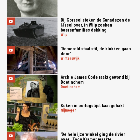
Bij Gorssel steken de Canadezen de
IJssel over, in Wilp zoeken
boerenfamilies dekking
wilp
'De wereld staat stil, de klokken gaan
door'
winterswijk
Archie James Code raakt gewond bij
Doetinchem
doetinchem
Koken in oorlogstijd: kaasgehakt
nijmegen
'De hele ijzerwinkel ging de rivier
over', Toon Kramer maakte