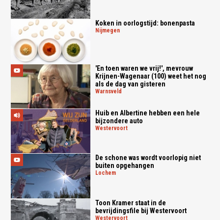
Koken in oorlogstijd: bonenpasta
nijmegen
'En toen waren we vrij!', mevrouw
Krijnen-Wagenaar (100) weet het nog
als de dag van gisteren
warnsveld
Huib en Albertine hebben een hele
bijzondere auto
westervoort
De schone was wordt voorlopig niet
buiten opgehangen
lochem
Toon Kramer staat in de
bevrijdingsfile bij Westervoort
westervoort