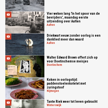
Vier weken lang 'In het spoor van de
bevrijders', maandag eerste
uitzending over Aalten
aalten
Driekwart eeuw zonder oorlog is een
danklied meer dan waard
aalten
Walter Edward Brown offert zich op
voor Doetinchemse meisjes
doetinchem
Koken in oorlogstijd:
paddenstoelenkotelet met
zuringstoof
nijmegen
Tante Riek weer tot leven gebracht
winterswijk