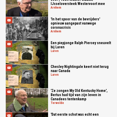
IJsseloversteek Westervoort mee
arnhem
'In het spoor van de bevrijders'
opnieuw aangepast vanwege
coronacrisis
arnhem
Een piepjonge Ralph Piercey sneuvelt
bij Laren
laren
Chesley Nightingale keert niet terug
naar Canada
laren
'Ze zongen My Old Kentucky Home',
Bertus had tijd van zijn leven in
Canadees tentenkamp
terwolde
'Dat eerste schot was echt een