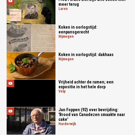
meer terug
laren
Koken in oorlogstijd:
eenpansgerecht
nijmegen
Koken in oorlogstijd: dakhaas
nijmegen
Vrijheid achter de ramen; een
expositie in het hele dorp
velp
Jan Foppen (92) over bevrijding:
'Brood van Canadezen smaakte naar
cake'
harderwijk