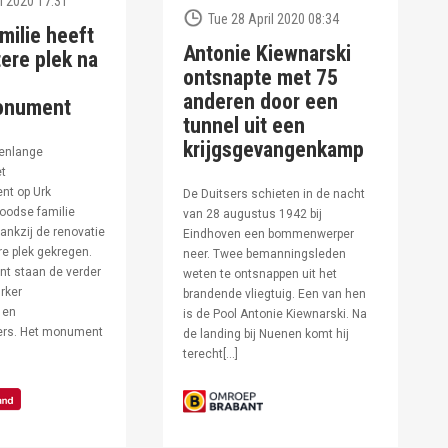
l 2020 17:31
Tue 28 April 2020 08:34
milie heeft
Antonie Kiewnarski
ere plek na
ontsnapte met 75
anderen door een
onument
tunnel uit een
krijgsgevangenkamp
enlange
et
t op Urk
De Duitsers schieten in de nacht
oodse familie
van 28 augustus 1942 bij
ankzij de renovatie
Eindhoven een bommenwerper
e plek gekregen.
neer. Twee bemanningsleden
t staan de verder
weten te ontsnappen uit het
rker
brandende vliegtuig. Een van hen
 en
is de Pool Antonie Kiewnarski. Na
fers. Het monument
de landing bij Nuenen komt hij
terecht[…]