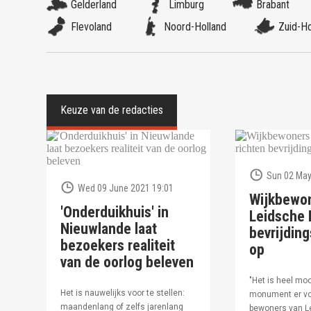
Gelderland
Limburg
Brabant
Flevoland
Noord-Holland
Zuid-Ho
Sun 02 May
Wed 09 June 2021 19:01
Wijkbewo
'Onderduikhuis' in
Leidsche R
Nieuwlande laat
bevrijdi
bezoekers realiteit
op
van de oorlog beleven
"Het is heel moo
Het is nauwelijks voor te stellen:
monument er vo
maandenlang of zelfs jarenlang
bewoners van Le