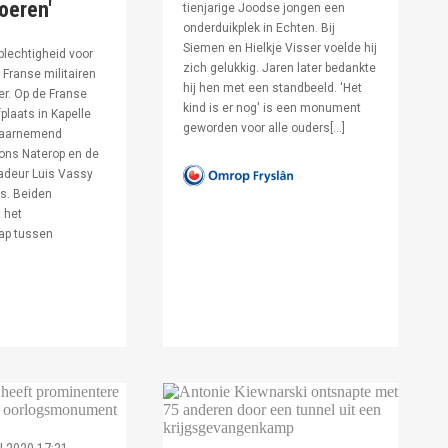
voeren'
tienjarige Joodse jongen een
onderduikplek in Echten. Bij
Siemen en Hielkje Visser voelde hij
lechtigheid voor
zich gelukkig. Jaren later bedankte
Franse militairen
hij hen met een standbeeld. 'Het
er. Op de Franse
kind is er nog' is een monument
fplaats in Kapelle
geworden voor alle ouders[…]
waarnemend
ons Naterop en de
deur Luis Vassy
s. Beiden
 het
ap tussen