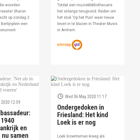
die woorden
Totdat een muziekbibliothecaris
meester Sharon
het onlangs terugvond. Reden om
echt op zondag 2
het stuk 'Op het Puin' weer nieuw
Berlijnplein een
leven in te blazen in Theater Musis
monument.
in Arnhem.
Wed 06 May 2020 11:17
 2020 12:59
Ondergedoken in
bassadeur:
Friesland: Het kind
n 1940
Loek is er nog
ankrijk en
d nu samen
Loek Groenteman kreeg als