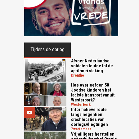
Tijdens de oorlog
Afvoer Nederlandse
soldaten leidde tot de
april-mei staking
drenthe
Hoe overleefden 50
Joodse kinderen het
laatste transport vanuit
Westerbork?
westerbork
Informatieve route
langs negentien
crashlocaties van
oorlogsvliegtuigen
zwartemeer
Vrijwilligers herstellen
onderduikershol Oranje