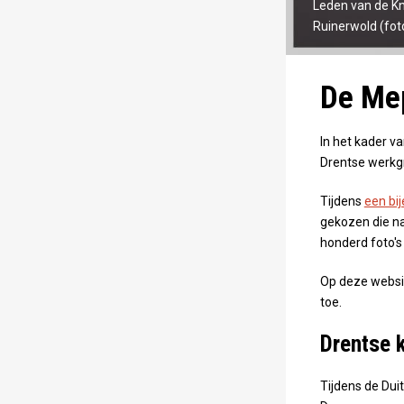
Leden van de Kn
Ruinerwold (foto
De Mep
In het kader va
Drentse werkgr
Tijdens
een bi
gekozen die naa
honderd foto's
Op deze website
toe.
Drentse 
Tijdens de Dui