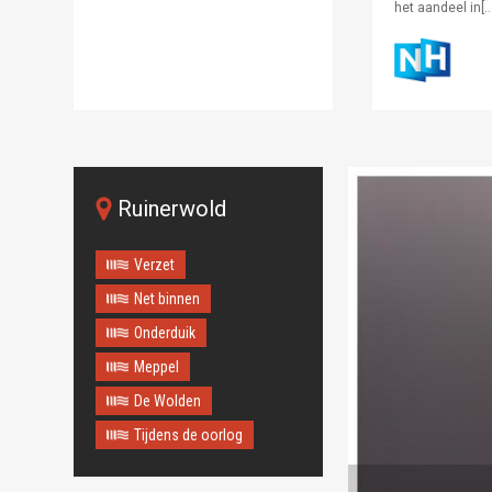
het aandeel in[…
Ruinerwold
Verzet
Net binnen
Onderduik
Meppel
De Wolden
Tijdens de oorlog