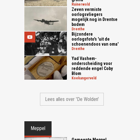
ruinerwold
Zeven vermiste
oorlogsvliegers
mogelijk nog in Drentse
bodem
drenthe
Bijzondere
oorlogsfoto's 'uit de
schoenendoos van oma'
drenthe
Yad Vashem-
onderscheiding voor
reddende engel Coby
Blom
koekangerveld
Lees alles over 'De Wolden'
Meppel
Gemeente Meppel