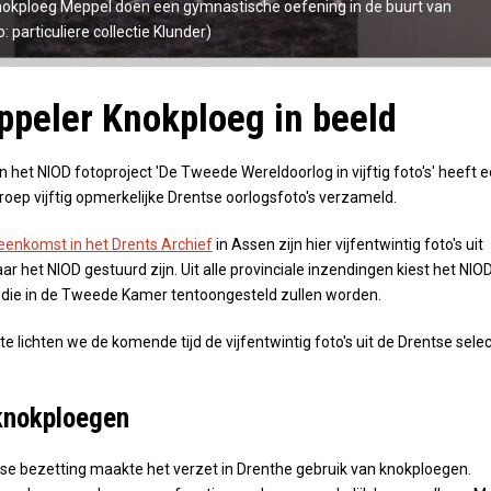
okploeg Meppel doen een gymnastische oefening in de buurt van
: particuliere collectie Klunder)
peler Knokploeg in beeld
n het NIOD fotoproject 'De Tweede Wereldoorlog in vijftig foto's' heeft 
oep vijftig opmerkelijke Drentse oorlogsfoto's verzameld.
jeenkomst in het Drents Archief
in Assen zijn hier vijfentwintig foto's uit
r het NIOD gestuurd zijn. Uit alle provinciale inzendingen kiest het NIO
 die in de Tweede Kamer tentoongesteld zullen worden.
 lichten we de komende tijd de vijfentwintig foto's uit de Drentse selec
knokploegen
tse bezetting maakte het verzet in Drenthe gebruik van knokploegen.