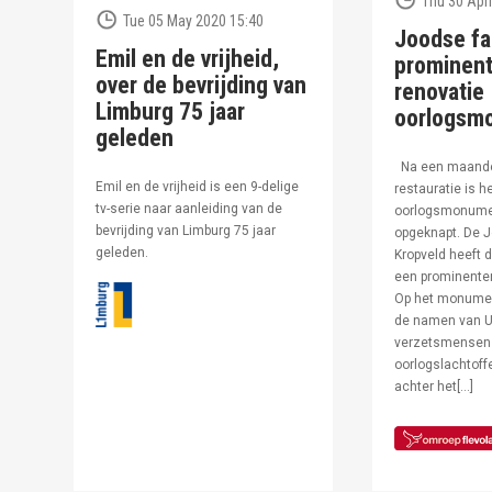
Thu 30 Apri
Tue 05 May 2020 15:40
Joodse fa
Emil en de vrijheid,
prominent
over de bevrijding van
renovatie
Limburg 75 jaar
oorlogsm
geleden
Na een maand
Emil en de vrijheid is een 9-delige
restauratie is h
tv-serie naar aanleiding van de
oorlogsmonumen
bevrijding van Limburg 75 jaar
opgeknapt. De J
geleden.
Kropveld heeft d
een prominenter
Op het monumen
de namen van U
verzetsmensen
oorlogslachtof
achter het[…]