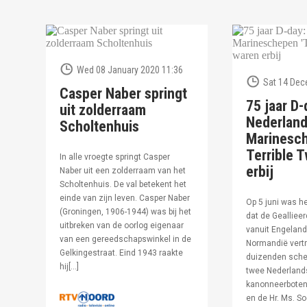
Wed 08 January 2020 11:36
Sat 14 Dec
Casper Naber springt
75 jaar D-
uit zolderraam
Nederlan
Scholtenhuis
Marinesc
Terrible T
In alle vroegte springt Casper
erbij
Naber uit een zolderraam van het
Scholtenhuis. De val betekent het
einde van zijn leven. Casper Naber
Op 5 juni was h
(Groningen, 1906-1944) was bij het
dat de Geallieer
uitbreken van de oorlog eigenaar
vanuit Engeland
van een gereedschapswinkel in de
Normandië vertr
Gelkingestraat. Eind 1943 raakte
duizenden sche
hij[…]
twee Nederland
kanonneerboten,
en de Hr. Ms. S