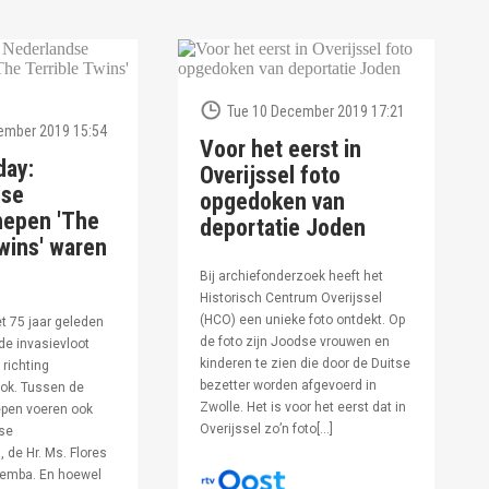
Tue 10 December 2019 17:21
ember 2019 15:54
Voor het eerst in
day:
Overijssel foto
dse
opgedoken van
hepen 'The
deportatie Joden
wins' waren
Bij archiefonderzoek heeft het
Historisch Centrum Overijssel
(HCO) een unieke foto ontdekt. Op
et 75 jaar geleden
de foto zijn Joodse vrouwen en
de invasievloot
kinderen te zien die door de Duitse
 richting
bezetter worden afgevoerd in
ok. Tussen de
Zwolle. Het is voor het eerst dat in
pen voeren ook
Overijssel zo’n foto[…]
se
 de Hr. Ms. Flores
oemba. En hoewel