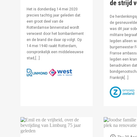
de strijd 
Het is donderdag 14 mei 2020
precies tachtig jaar geleden dat
De herdenkingsp
een groot deel van de
de gesneuvelde 
Rotterdamse binnenstad wordt
was dit jaar sob
verwoest door het bombardement
militaire begraa
en de brand die daar op volgt. Op
legden alleen 
14 mei 1940 raakt Rotterdam,
burgemeester F
oorspronkelijk een middeleeuwse
Franse ambassa
stad,[…]
legden een kran
benadrukten dat
bondgenootsch
Frankrijk[…]