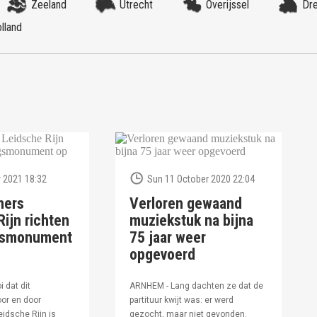
Zeeland
Utrecht
Overijssel
Dr
lland
 2021 18:32
Sun 11 October 2020 22:04
ners
Verloren gewaand
ijn richten
muziekstuk na bijna
ngsmonument
75 jaar weer
opgevoerd
i dat dit
ARNHEM - Lang dachten ze dat de
or en door
partituur kwijt was: er werd
idsche Rijn is
gezocht, maar niet gevonden.