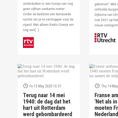
onderduiken in een huisje van nog
gekomen". Met 
geen vijftien vierkante meter.
onthulde burge
Onder de bedstee een benauwde
Dijksma van Utr
ruimte om je te verstoppen voor de
mei 2021 op het 
vijand. Met alleen Radio Oranje om
nieuw oorlogs
nog een[…]
Fri 15 May 2020 16:31
Thu 14 May
Terug naar 14 mei
Franse am
1940: de dag dat het
'Net als i
hart uit Rotterdam
moeten Fr
werd gebombardeerd
Nederlan