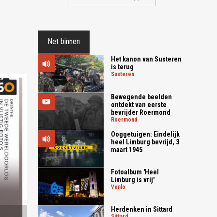
Net binnen
Het kanon van Susteren
is terug
susteren
Bewegende beelden
ontdekt van eerste
bevrijder Roermond
roermond
Ooggetuigen: Eindelijk
heel Limburg bevrijd, 3
maart 1945
Fotoalbum 'Heel
Limburg is vrij'
venlo
Herdenken in Sittard
sittard