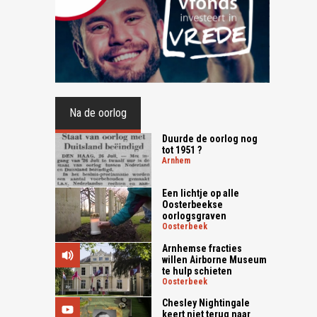
Na de oorlog
Duurde de oorlog nog
tot 1951 ?
arnhem
Een lichtje op alle
Oosterbeekse
oorlogsgraven
oosterbeek
Arnhemse fracties
willen Airborne Museum
te hulp schieten
oosterbeek
Chesley Nightingale
keert niet terug naar