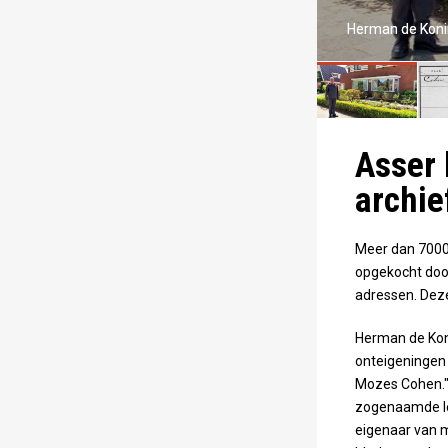
 Lammert Boersma (foto: Kadaster/Drents
Herman de Konin
Herman de Konin
Asser 
archie
Meer dan 7000
opgekocht doo
adressen. Deze
Herman de Konin
onteigeningen i
Mozes Cohen." 
zogenaamde leg
eigenaar van m