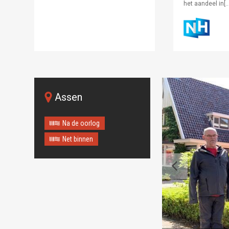
het aandeel in[…
Assen
Na de oorlog
Net binnen