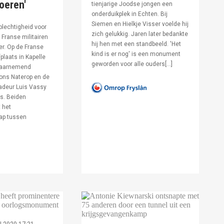
voeren'
tienjarige Joodse jongen een
onderduikplek in Echten. Bij
Siemen en Hielkje Visser voelde hij
lechtigheid voor
zich gelukkig. Jaren later bedankte
Franse militairen
hij hen met een standbeeld. 'Het
er. Op de Franse
kind is er nog' is een monument
fplaats in Kapelle
geworden voor alle ouders[…]
waarnemend
ons Naterop en de
deur Luis Vassy
s. Beiden
 het
ap tussen