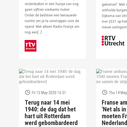
onderduiken in een huisje van nog
gekomen". Met 
geen vijftien vierkante meter.
onthulde burge
Onder de bedstee een benauwde
Dijksma van Utr
ruimte om je te verstoppen voor de
mei 2021 op het 
vijand. Met alleen Radio Oranje om
nieuw oorlogs
nog een[…]
Fri 15 May 2020 16:31
Thu 14 May
Terug naar 14 mei
Franse am
1940: de dag dat het
'Net als i
hart uit Rotterdam
moeten Fr
werd gebombardeerd
Nederlan