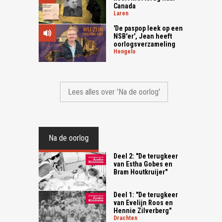
Canada
laren
'De paspop leek op een
NSB'er', Jean heeft
oorlogsverzameling
hengelo
Lees alles over 'Na de oorlog'
Na de oorlog
Deel 2: "De terugkeer
van Estha Gobes en
Bram Houtkruijer"
Deel 1: "De terugkeer
van Evelijn Roos en
Hennie Zilverberg"
drachten