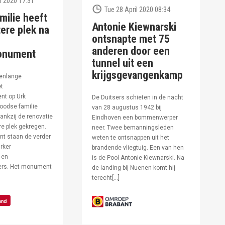
l 2020 17:31
Tue 28 April 2020 08:34
milie heeft
Antonie Kiewnarski
ere plek na
ontsnapte met 75
anderen door een
onument
tunnel uit een
krijgsgevangenkamp
enlange
et
t op Urk
De Duitsers schieten in de nacht
oodse familie
van 28 augustus 1942 bij
ankzij de renovatie
Eindhoven een bommenwerper
e plek gekregen.
neer. Twee bemanningsleden
t staan de verder
weten te ontsnappen uit het
rker
brandende vliegtuig. Een van hen
 en
is de Pool Antonie Kiewnarski. Na
fers. Het monument
de landing bij Nuenen komt hij
terecht[…]