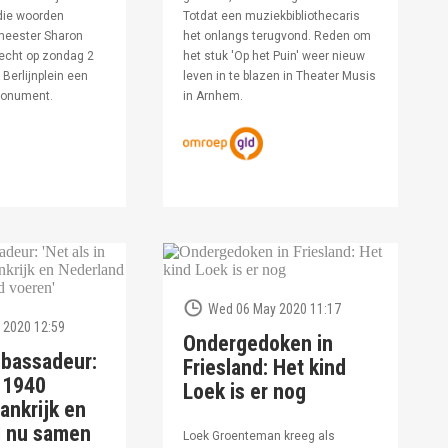
die woorden
Totdat een muziekbibliothecaris
meester Sharon
het onlangs terugvond. Reden om
echt op zondag 2
het stuk 'Op het Puin' weer nieuw
Berlijnplein een
leven in te blazen in Theater Musis
monument.
in Arnhem.
Wed 06 May 2020 11:17
 2020 12:59
Ondergedoken in
bassadeur:
Friesland: Het kind
n 1940
Loek is er nog
ankrijk en
d nu samen
Loek Groenteman kreeg als