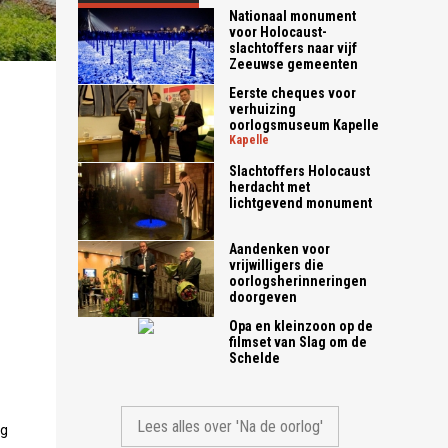
Het huis van Mozes Cohen werd verkocht aan Lammert B
Nationaal monument
)
)
Archief)
voor Holocaust-
slachtoffers naar vijf
Zeeuwse gemeenten
Eerste cheques voor
verhuizing
oorlogsmuseum Kapelle
kapelle
Slachtoffers Holocaust
herdacht met
lichtgevend monument
Aandenken voor
vrijwilligers die
oorlogsherinneringen
doorgeven
Opa en kleinzoon op de
filmset van Slag om de
Schelde
Lees alles over 'Na de oorlog'
ng