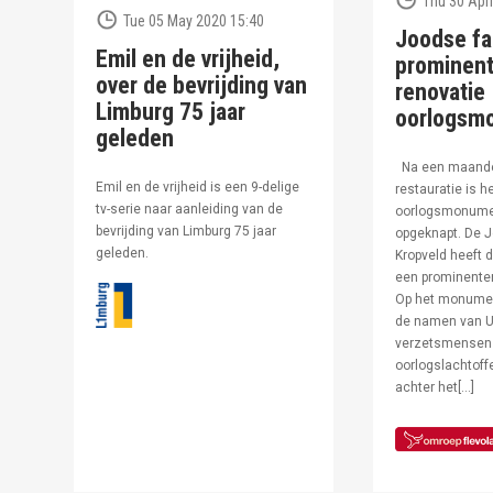
Thu 30 Apri
Tue 05 May 2020 15:40
Joodse fa
Emil en de vrijheid,
prominent
over de bevrijding van
renovatie
Limburg 75 jaar
oorlogsm
geleden
Na een maand
Emil en de vrijheid is een 9-delige
restauratie is h
tv-serie naar aanleiding van de
oorlogsmonumen
bevrijding van Limburg 75 jaar
opgeknapt. De J
geleden.
Kropveld heeft d
een prominenter
Op het monumen
de namen van U
verzetsmensen
oorlogslachtof
achter het[…]