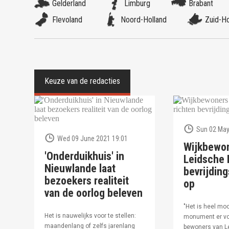
Gelderland
Limburg
Brabant
Flevoland
Noord-Holland
Zuid-Ho
Sun 02 May
Wed 09 June 2021 19:01
Wijkbewo
'Onderduikhuis' in
Leidsche R
Nieuwlande laat
bevrijdi
bezoekers realiteit
op
van de oorlog beleven
"Het is heel moo
Het is nauwelijks voor te stellen:
monument er vo
maandenlang of zelfs jarenlang
bewoners van Le