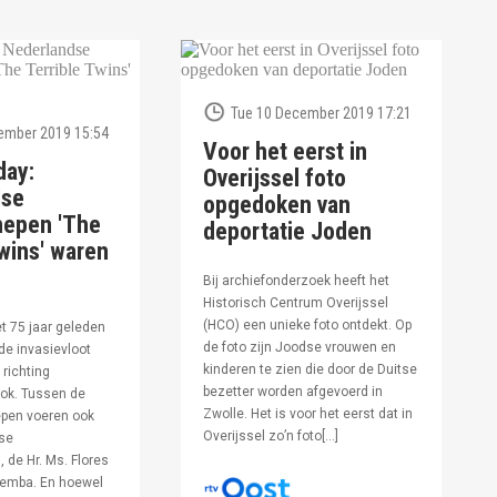
Tue 10 December 2019 17:21
ember 2019 15:54
Voor het eerst in
day:
Overijssel foto
dse
opgedoken van
hepen 'The
deportatie Joden
wins' waren
Bij archiefonderzoek heeft het
Historisch Centrum Overijssel
(HCO) een unieke foto ontdekt. Op
et 75 jaar geleden
de foto zijn Joodse vrouwen en
de invasievloot
kinderen te zien die door de Duitse
 richting
bezetter worden afgevoerd in
ok. Tussen de
Zwolle. Het is voor het eerst dat in
pen voeren ook
Overijssel zo’n foto[…]
se
 de Hr. Ms. Flores
oemba. En hoewel