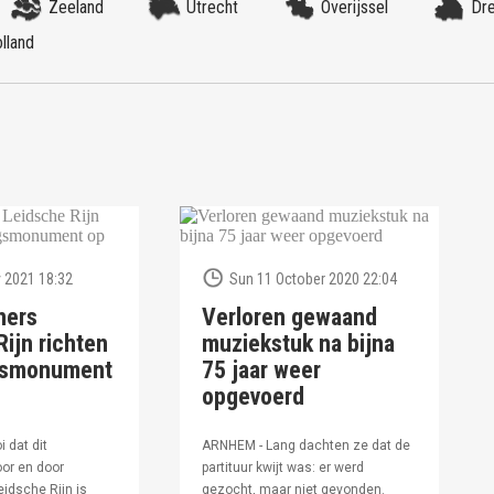
Zeeland
Utrecht
Overijssel
Dr
lland
 2021 18:32
Sun 11 October 2020 22:04
ners
Verloren gewaand
ijn richten
muziekstuk na bijna
ngsmonument
75 jaar weer
opgevoerd
i dat dit
ARNHEM - Lang dachten ze dat de
or en door
partituur kwijt was: er werd
idsche Rijn is
gezocht, maar niet gevonden.