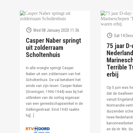
Wed 08 January 2020 11:36
Sat 14 Dec
Casper Naber springt
75 jaar D-
uit zolderraam
Nederlan
Scholtenhuis
Marinesc
Terrible T
In alle vroegte springt Casper
erbij
Naber uit een zolderraam van het
Scholtenhuis. De val betekent het
einde van zijn leven. Casper Naber
Op 5 juni was h
(Groningen, 1906-1944) was bij het
dat de Geallieer
uitbreken van de oorlog eigenaar
vanuit Engeland
van een gereedschapswinkel in de
Normandië vertr
Gelkingestraat. Eind 1943 raakte
duizenden sche
hij[…]
twee Nederland
kanonneerboten,
en de Hr. Ms. S