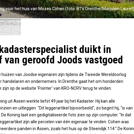
g voor het huis van Mozes Cohen (foto: RTV Drenthe/Marjolein Lauret
g voor het huis van Mozes Cohen (foto: RTV Drenthe/Marjolein Lauret
kadasterspecialist duikt in
f van geroofd Joods vastgoed
 huizen van Joodse eigenaren zijn tijdens de Tweede Wereldoorlog
r handelaren en ondernemers. In Drenthe gaat het om honderden
 zijn op de website 'Pointer' van KRO-NCRV terug te vinden.
g uit Assen werkte liefst 49 jaar bij het Kadaster. Hij kan alle
nzien en uitleggen. "Dit leggerartikel bijvoorbeeld", zo begint hij, "is van
De Koning laat een gedigitaliseerde foto zien op zijn computer. "In dat
gerartikel zijn alle percelen van één eigenaar te vinden. Cohen was
eerdere panden in Assen, zoals het huis op de Steendijk 114." De Koni