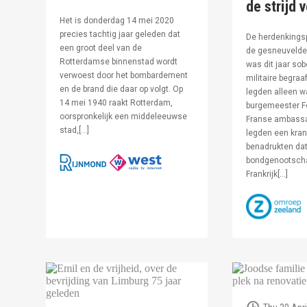
de strijd 
Het is donderdag 14 mei 2020
precies tachtig jaar geleden dat
De herdenkingsp
een groot deel van de
de gesneuvelde 
Rotterdamse binnenstad wordt
was dit jaar sob
verwoest door het bombardement
militaire begraa
en de brand die daar op volgt. Op
legden alleen 
14 mei 1940 raakt Rotterdam,
burgemeester F
oorspronkelijk een middeleeuwse
Franse ambassa
stad,[…]
legden een kran
benadrukten dat
bondgenootsch
Frankrijk[…]