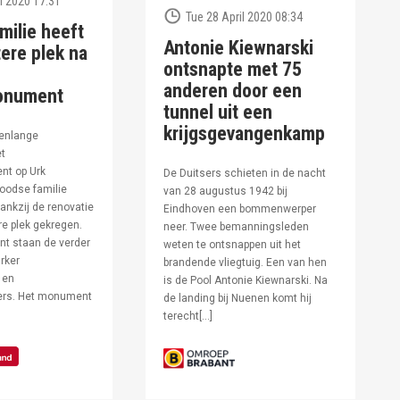
l 2020 17:31
Tue 28 April 2020 08:34
milie heeft
Antonie Kiewnarski
ere plek na
ontsnapte met 75
anderen door een
onument
tunnel uit een
krijgsgevangenkamp
enlange
et
t op Urk
De Duitsers schieten in de nacht
oodse familie
van 28 augustus 1942 bij
ankzij de renovatie
Eindhoven een bommenwerper
e plek gekregen.
neer. Twee bemanningsleden
t staan de verder
weten te ontsnappen uit het
rker
brandende vliegtuig. Een van hen
 en
is de Pool Antonie Kiewnarski. Na
fers. Het monument
de landing bij Nuenen komt hij
terecht[…]