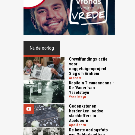
Na de oorlog
Crowdfundings-actie
voor
ooggetuigenproject
Slag om Arnhem
arnhem
Kapitein Timmermanns -
De 'Vader' van
Ysselsteyn
ysselsteyn
Gedenkstenen
herdenken joodse
slachtoffers in
Apeldoorn
apeldoorn
De beste oorlogsfoto
van Gelderland kan