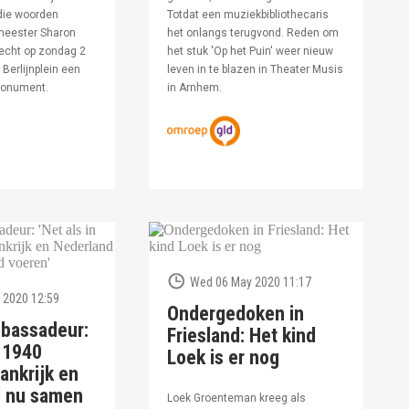
die woorden
Totdat een muziekbibliothecaris
meester Sharon
het onlangs terugvond. Reden om
echt op zondag 2
het stuk 'Op het Puin' weer nieuw
Berlijnplein een
leven in te blazen in Theater Musis
monument.
in Arnhem.
Wed 06 May 2020 11:17
 2020 12:59
Ondergedoken in
bassadeur:
Friesland: Het kind
n 1940
Loek is er nog
ankrijk en
d nu samen
Loek Groenteman kreeg als