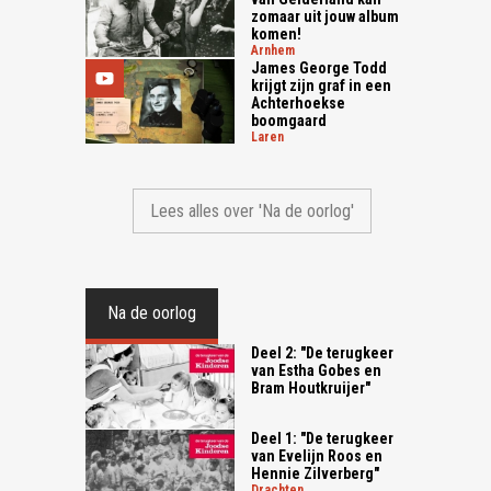
zomaar uit jouw album
komen!
arnhem
James George Todd
krijgt zijn graf in een
Achterhoekse
boomgaard
laren
Lees alles over 'Na de oorlog'
Na de oorlog
Deel 2: "De terugkeer
van Estha Gobes en
Bram Houtkruijer"
Deel 1: "De terugkeer
van Evelijn Roos en
Hennie Zilverberg"
drachten