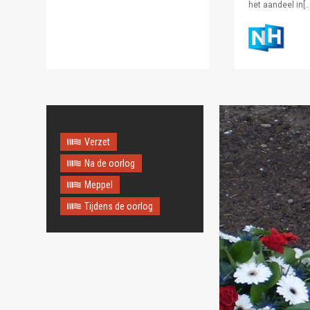
het aandeel in[…
Verzet
Na de oorlog
Meppel
Tijdens de oorlog