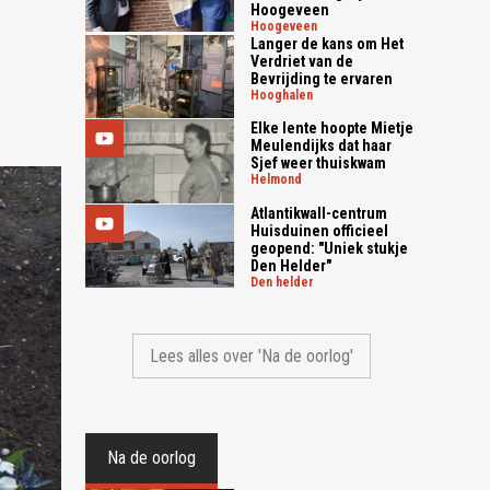
Hoogeveen
hoogeveen
Langer de kans om Het
Verdriet van de
Bevrijding te ervaren
hooghalen
Elke lente hoopte Mietje
Meulendijks dat haar
Sjef weer thuiskwam
helmond
Atlantikwall-centrum
Huisduinen officieel
geopend: "Uniek stukje
Den Helder"
den helder
Lees alles over 'Na de oorlog'
Na de oorlog