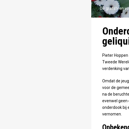
De grafsteen v
Onderd
geliqu
Pieter Hoppen 
Tweede Wereld
verdenking van
Omdat de jeug
voor de gemeen
na de beruchte
evenwel geen 
onderdook bij
vernomen.
Onbekend