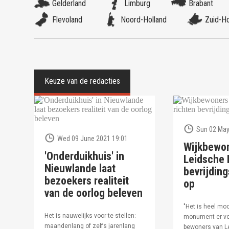
Gelderland
Limburg
Brabant
Flevoland
Noord-Holland
Zuid-Ho
Sun 02 May
Wed 09 June 2021 19:01
Wijkbewo
'Onderduikhuis' in
Leidsche R
Nieuwlande laat
bevrijdi
bezoekers realiteit
op
van de oorlog beleven
"Het is heel moo
Het is nauwelijks voor te stellen:
monument er vo
maandenlang of zelfs jarenlang
bewoners van Le