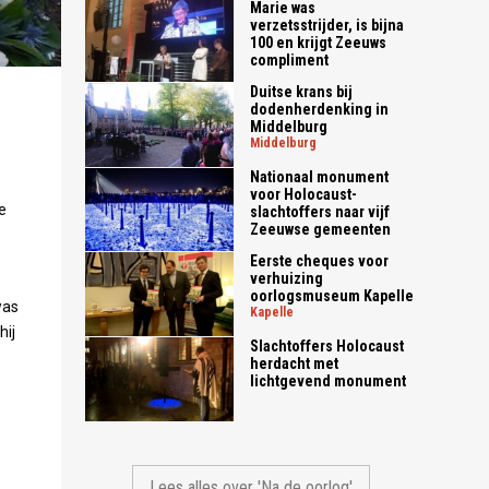
Marie was
verzetsstrijder, is bijna
100 en krijgt Zeeuws
compliment
Duitse krans bij
dodenherdenking in
Middelburg
middelburg
Nationaal monument
voor Holocaust-
e
slachtoffers naar vijf
Zeeuwse gemeenten
Eerste cheques voor
verhuizing
oorlogsmuseum Kapelle
was
kapelle
hij
Slachtoffers Holocaust
herdacht met
lichtgevend monument
Lees alles over 'Na de oorlog'