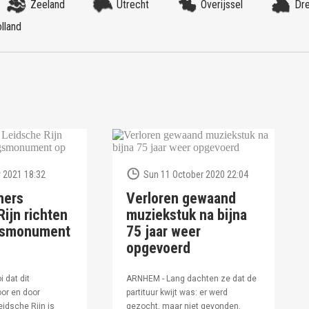
Zeeland
Utrecht
Overijssel
Dr
lland
 2021 18:32
Sun 11 October 2020 22:04
ners
Verloren gewaand
ijn richten
muziekstuk na bijna
ngsmonument
75 jaar weer
opgevoerd
i dat dit
ARNHEM - Lang dachten ze dat de
or en door
partituur kwijt was: er werd
idsche Rijn is
gezocht, maar niet gevonden.