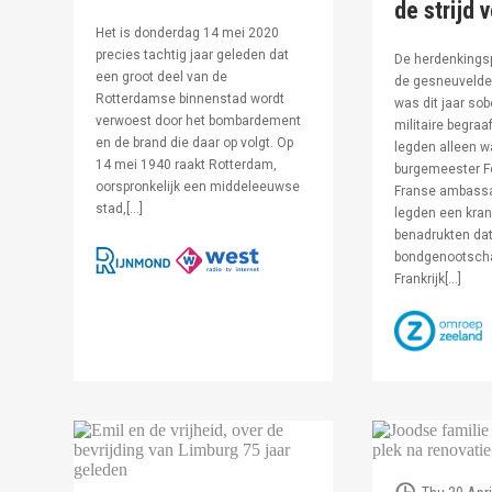
de strijd 
Het is donderdag 14 mei 2020
precies tachtig jaar geleden dat
De herdenkingsp
een groot deel van de
de gesneuvelde 
Rotterdamse binnenstad wordt
was dit jaar sob
verwoest door het bombardement
militaire begraa
en de brand die daar op volgt. Op
legden alleen 
14 mei 1940 raakt Rotterdam,
burgemeester F
oorspronkelijk een middeleeuwse
Franse ambassa
stad,[…]
legden een kran
benadrukten dat
bondgenootsch
Frankrijk[…]