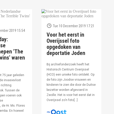
Tue 10 December 2019 17:21
ember 2019 15:54
Voor het eerst in
day:
Overijssel foto
dse
opgedoken van
hepen 'The
deportatie Joden
wins' waren
Bij archiefonderzoek heeft het
Historisch Centrum Overijssel
(HCO) een unieke foto ontdekt. Op
et 75 jaar geleden
de foto zijn Joodse vrouwen en
de invasievloot
kinderen te zien die door de Duitse
 richting
bezetter worden afgevoerd in
ok. Tussen de
Zwolle. Het is voor het eerst dat in
pen voeren ook
Overijssel zo’n foto[…]
se
 de Hr. Ms. Flores
oemba. En hoewel