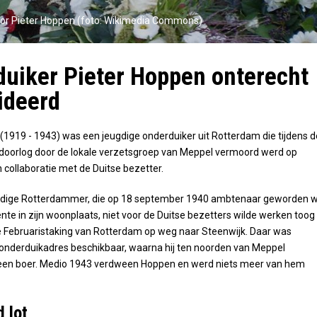
oor Pieter Hoppen (foto: Wikimedia Commons)
uiker Pieter Hoppen onterecht
ideerd
(1919 - 1943) was een jeugdige onderduiker uit Rotterdam die tijdens d
oorlog door de lokale verzetsgroep van Meppel vermoord werd op
 collaboratie met de Duitse bezetter.
dige Rotterdammer, die op 18 september 1940 ambtenaar geworden 
te in zijn woonplaats, niet voor de Duitse bezetters wilde werken toog 
 Februaristaking van Rotterdam op weg naar Steenwijk. Daar was
onderduikadres beschikbaar, waarna hij ten noorden van Meppel
 een boer. Medio 1943 verdween Hoppen en werd niets meer van hem
 lot