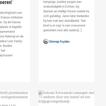
voeren'
tienjarige Joodse jongen een
onderduikplek in Echten. Bij
Siemen en Hielkje Visser voelde hij
lechtigheid voor
zich gelukkig. Jaren later bedankte
Franse militairen
hij hen met een standbeeld. 'Het
er. Op de Franse
kind is er nog' is een monument
fplaats in Kapelle
geworden voor alle ouders[…]
waarnemend
ons Naterop en de
deur Luis Vassy
s. Beiden
 het
ap tussen