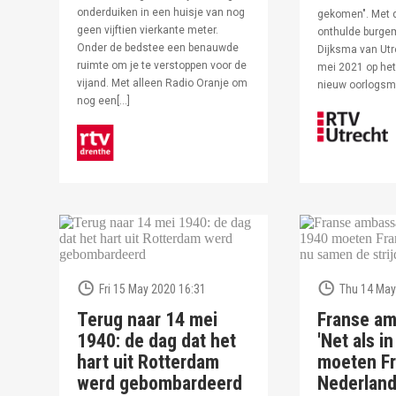
onderduiken in een huisje van nog
gekomen". Met 
geen vijftien vierkante meter.
onthulde burge
Onder de bedstee een benauwde
Dijksma van Utr
ruimte om je te verstoppen voor de
mei 2021 op het 
vijand. Met alleen Radio Oranje om
nieuw oorlogs
nog een[…]
Fri 15 May 2020 16:31
Thu 14 May
Terug naar 14 mei
Franse am
1940: de dag dat het
'Net als i
hart uit Rotterdam
moeten Fr
werd gebombardeerd
Nederlan