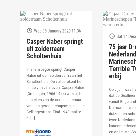
Wed 08 January 2020 11:36
Sat 14 Dec
Casper Naber springt
75 jaar D-
uit zolderraam
Nederlan
Scholtenhuis
Marinesc
Terrible T
In alle vroegte springt Casper
erbij
Naber uit een zolderraam van het
Scholtenhuis. De val betekent het
einde van zijn leven. Casper Naber
Op 5 juni was h
(Groningen, 1906-1944) was bij het
dat de Geallieer
uitbreken van de oorlog eigenaar
vanuit Engeland
van een gereedschapswinkel in de
Normandië vertr
Gelkingestraat. Eind 1943 raakte
duizenden sche
hij[…]
twee Nederland
kanonneerboten,
en de Hr. Ms. S