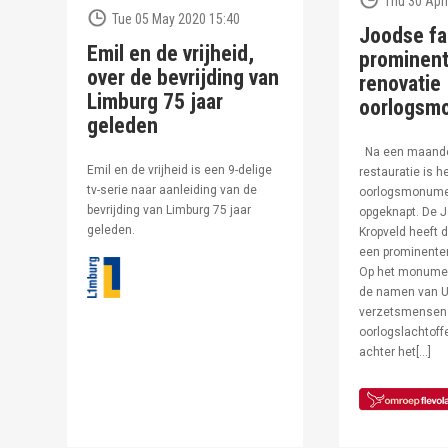
Thu 30 Apri
Tue 05 May 2020 15:40
Joodse fa
Emil en de vrijheid,
prominent
over de bevrijding van
renovatie
Limburg 75 jaar
oorlogsm
geleden
Na een maand
Emil en de vrijheid is een 9-delige
restauratie is h
tv-serie naar aanleiding van de
oorlogsmonumen
bevrijding van Limburg 75 jaar
opgeknapt. De J
geleden.
Kropveld heeft d
een prominenter
Op het monumen
de namen van U
verzetsmensen
oorlogslachtof
achter het[…]