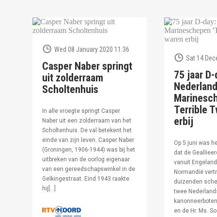
Wed 08 January 2020 11:36
Sat 14 Dec
Casper Naber springt
75 jaar D-
uit zolderraam
Nederlan
Scholtenhuis
Marinesc
Terrible T
In alle vroegte springt Casper
erbij
Naber uit een zolderraam van het
Scholtenhuis. De val betekent het
einde van zijn leven. Casper Naber
Op 5 juni was h
(Groningen, 1906-1944) was bij het
dat de Geallieer
uitbreken van de oorlog eigenaar
vanuit Engeland
van een gereedschapswinkel in de
Normandië vertr
Gelkingestraat. Eind 1943 raakte
duizenden sche
hij[…]
twee Nederland
kanonneerboten,
en de Hr. Ms. S