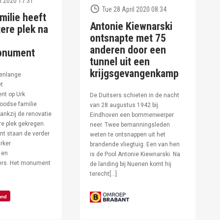
l 2020 17:31
Tue 28 April 2020 08:34
milie heeft
Antonie Kiewnarski
ere plek na
ontsnapte met 75
anderen door een
onument
tunnel uit een
krijgsgevangenkamp
enlange
et
t op Urk
De Duitsers schieten in de nacht
oodse familie
van 28 augustus 1942 bij
ankzij de renovatie
Eindhoven een bommenwerper
e plek gekregen.
neer. Twee bemanningsleden
t staan de verder
weten te ontsnappen uit het
rker
brandende vliegtuig. Een van hen
 en
is de Pool Antonie Kiewnarski. Na
fers. Het monument
de landing bij Nuenen komt hij
terecht[…]