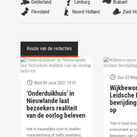
Gelderland
Limburg
Brabant
Flevoland
Noord-Holland
Zuid-Ho
Sun 02 May
Wed 09 June 2021 19:01
Wijkbewo
'Onderduikhuis' in
Leidsche R
Nieuwlande laat
bevrijdi
bezoekers realiteit
op
van de oorlog beleven
"Het is heel moo
Het is nauwelijks voor te stellen:
monument er vo
maandenlang of zelfs jarenlang
bewoners van Le