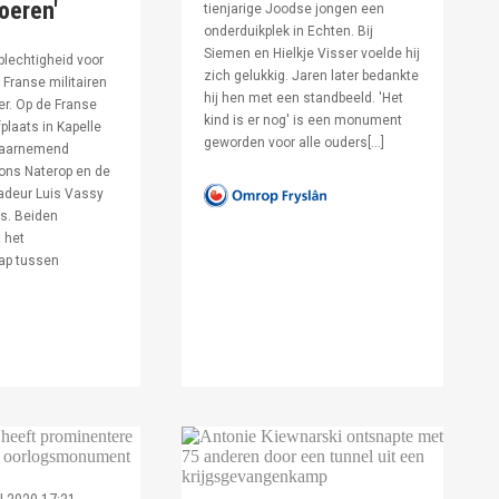
voeren'
tienjarige Joodse jongen een
onderduikplek in Echten. Bij
Siemen en Hielkje Visser voelde hij
lechtigheid voor
zich gelukkig. Jaren later bedankte
Franse militairen
hij hen met een standbeeld. 'Het
er. Op de Franse
kind is er nog' is een monument
fplaats in Kapelle
geworden voor alle ouders[…]
waarnemend
ons Naterop en de
deur Luis Vassy
s. Beiden
 het
ap tussen