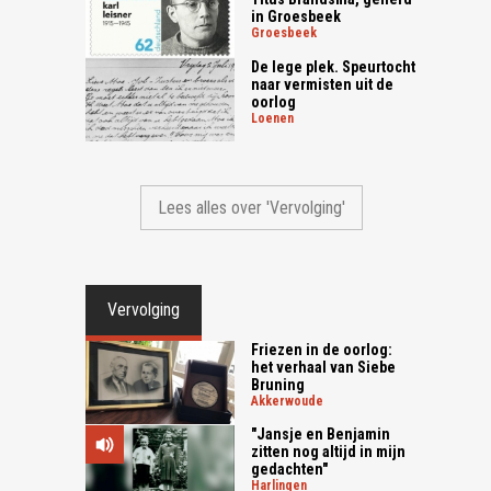
in Groesbeek
groesbeek
De lege plek. Speurtocht
naar vermisten uit de
oorlog
loenen
Lees alles over 'Vervolging'
Vervolging
Friezen in de oorlog:
het verhaal van Siebe
Bruning
akkerwoude
"Jansje en Benjamin
zitten nog altijd in mijn
gedachten"
harlingen