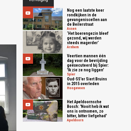
Nog een laatste keer
rondkijken in de
gevangeniscellen aan
de Beilerstraat
assen
‘Het boerengezin bleef
gezond, wij werden
steeds magerder’
arnhem
Veertien mannen één
dag voor de bevrijding
geëxecuteerd bij Spier:
'Ik zie ze nog liggen'
spier
Oud-SS'er Siert Bruins
in 2015 overleden
hoogeveen
Het Apeldoornsche
Bosch: 'Nooit heb ik wat
ons is ontnomen, zo
bitter, bitter liefgehad'
apeldoorn