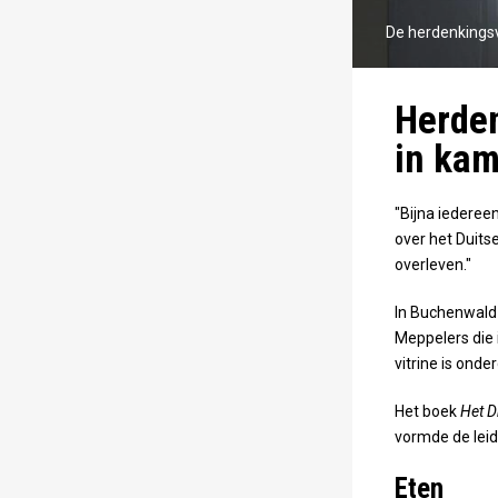
De herdenkingsv
Herden
in ka
"Bijna iederee
over het Duits
overleven."
In Buchenwald
Meppelers die 
vitrine is ond
Het boek
Het D
vormde de leidr
Eten