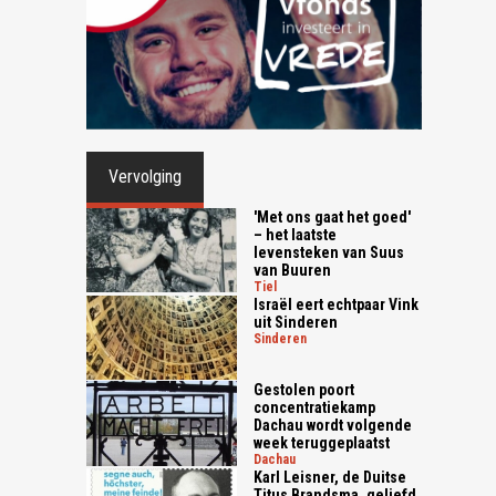
Vervolging
'Met ons gaat het goed'
– het laatste
levensteken van Suus
van Buuren
tiel
Israël eert echtpaar Vink
uit Sinderen
sinderen
Gestolen poort
concentratiekamp
Dachau wordt volgende
week teruggeplaatst
dachau
Karl Leisner, de Duitse
Titus Brandsma, geliefd