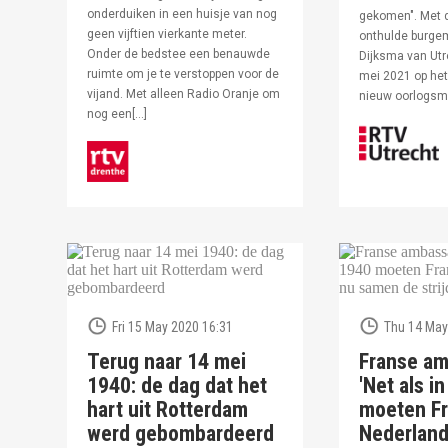
onderduiken in een huisje van nog
gekomen". Met 
geen vijftien vierkante meter.
onthulde burge
Onder de bedstee een benauwde
Dijksma van Utr
ruimte om je te verstoppen voor de
mei 2021 op het 
vijand. Met alleen Radio Oranje om
nieuw oorlogs
nog een[…]
Fri 15 May 2020 16:31
Thu 14 May
Terug naar 14 mei
Franse am
1940: de dag dat het
'Net als i
hart uit Rotterdam
moeten Fr
werd gebombardeerd
Nederlan