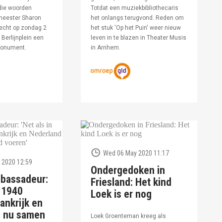
die woorden
Totdat een muziekbibliothecaris
meester Sharon
het onlangs terugvond. Reden om
echt op zondag 2
het stuk 'Op het Puin' weer nieuw
Berlijnplein een
leven in te blazen in Theater Musis
monument.
in Arnhem.
Wed 06 May 2020 11:17
 2020 12:59
Ondergedoken in
bassadeur:
Friesland: Het kind
n 1940
Loek is er nog
ankrijk en
d nu samen
Loek Groenteman kreeg als