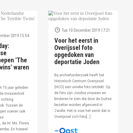
Tue 10 December 2019 17:21
ember 2019 15:54
Voor het eerst in
day:
Overijssel foto
dse
opgedoken van
hepen 'The
deportatie Joden
wins' waren
Bij archiefonderzoek heeft het
Historisch Centrum Overijssel
(HCO) een unieke foto ontdekt. Op
et 75 jaar geleden
de foto zijn Joodse vrouwen en
de invasievloot
kinderen te zien die door de Duitse
 richting
bezetter worden afgevoerd in
ok. Tussen de
Zwolle. Het is voor het eerst dat in
pen voeren ook
Overijssel zo’n foto[…]
se
 de Hr. Ms. Flores
oemba. En hoewel