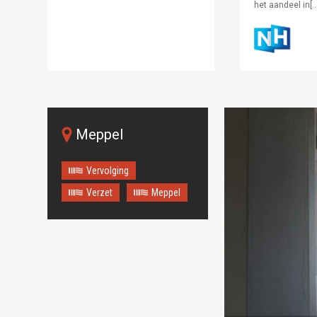
het aandeel in[…
Meppel
Vervolging
Verzet
Meppel