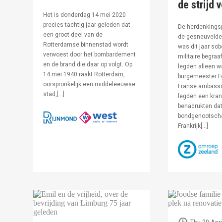
de strijd 
Het is donderdag 14 mei 2020
precies tachtig jaar geleden dat
De herdenkingsp
een groot deel van de
de gesneuvelde 
Rotterdamse binnenstad wordt
was dit jaar sob
verwoest door het bombardement
militaire begraa
en de brand die daar op volgt. Op
legden alleen 
14 mei 1940 raakt Rotterdam,
burgemeester F
oorspronkelijk een middeleeuwse
Franse ambassa
stad,[…]
legden een kran
benadrukten dat
bondgenootsch
Frankrijk[…]