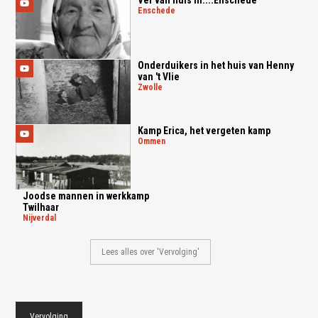
Ver van huis in....Enschede
enschede
Onderduikers in het huis van Henny
van 't Vlie
zwolle
Kamp Erica, het vergeten kamp
ommen
Joodse mannen in werkkamp
Twilhaar
nijverdal
Lees alles over 'Vervolging'
Vervolging