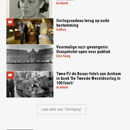
arnhem
Oorlogscadeau terug op oude
bestemming
aalten
Voormalige nazi-gevangenis
Oranjehotel open voor publiek
den haag
Twee PJ de Booys-foto's van Arnhem
in boek 'De Tweede Wereldoorlog in
100 foto's'
arnhem
Lees alles over 'Vervolging'