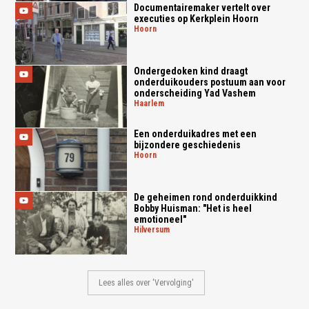
Documentairemaker vertelt over
executies op Kerkplein Hoorn
hoorn
Ondergedoken kind draagt
onderduikouders postuum aan voor
onderscheiding Yad Vashem
haarlem
Een onderduikadres met een
bijzondere geschiedenis
hoorn
De geheimen rond onderduikkind
Bobby Huisman: "Het is heel
emotioneel"
hilversum
Lees alles over 'Vervolging'