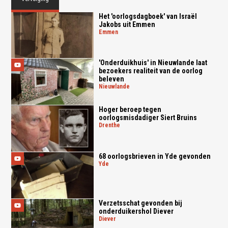
Het 'oorlogsdagboek' van Israël
Jakobs uit Emmen
emmen
'Onderduikhuis' in Nieuwlande laat
bezoekers realiteit van de oorlog
beleven
nieuwlande
Hoger beroep tegen
oorlogsmisdadiger Siert Bruins
drenthe
68 oorlogsbrieven in Yde gevonden
yde
Verzetsschat gevonden bij
onderduikershol Diever
diever