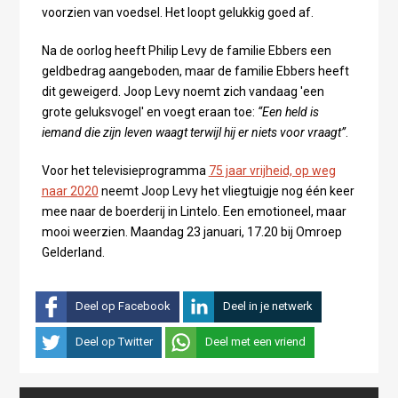
voorzien van voedsel. Het loopt gelukkig goed af.
Na de oorlog heeft Philip Levy de familie Ebbers een
geldbedrag aangeboden, maar de familie Ebbers heeft
dit geweigerd. Joop Levy noemt zich vandaag 'een
grote geluksvogel' en voegt eraan toe:
“Een held is
iemand die zijn leven waagt terwijl hij er niets voor vraagt”
.
Voor het televisieprogramma
75 jaar vrijheid, op weg
naar 2020
neemt Joop Levy het vliegtuigje nog één keer
mee naar de boerderij in Lintelo. Een emotioneel, maar
mooi weerzien. Maandag 23 januari, 17.20 bij Omroep
Gelderland.
Deel op Facebook
Deel in je netwerk
Deel op Twitter
Deel met een vriend