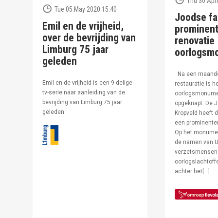
Thu 30 Apri
Tue 05 May 2020 15:40
Joodse fa
Emil en de vrijheid,
prominent
over de bevrijding van
renovatie
Limburg 75 jaar
oorlogsm
geleden
Na een maand
Emil en de vrijheid is een 9-delige
restauratie is h
tv-serie naar aanleiding van de
oorlogsmonumen
bevrijding van Limburg 75 jaar
opgeknapt. De J
geleden.
Kropveld heeft d
een prominenter
Op het monumen
de namen van U
verzetsmensen
oorlogslachtof
achter het[…]