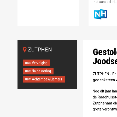
het aandeel in[…
Foto: Gertjan v
ZUTPHEN
Gestol
Joods
Vervolging
Na de oorlog
ZUTPHEN - Er 
Achterhoek/Liemers
gedenksteen w
Nog dit jaar l
de Raadhuisst
Zutphenaar die 
grote verontw