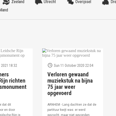
Zeeland
Utrecht
Overijssel
Dr
lland
 2021 18:32
Sun 11 October 2020 22:04
ners
Verloren gewaand
ijn richten
muziekstuk na bijna
ngsmonument
75 jaar weer
opgevoerd
i dat dit
ARNHEM - Lang dachten ze dat de
or en door
partituur kwijt was: er werd
idsche Rijn is
gezocht, maar niet gevonden.