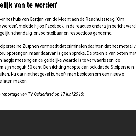
lijk van te worden'
oor het huis van Gertjan van de Meent aan de Raadhuissteeg. 'Om
e worden', meldde hij op Facebook. In de reacties onder zijn bericht werd
lgelijk, schandalig, onvoorstelbaar en respectloos genoemd.
tolpersteine Zutphen vermoedt dat criminelen dachten dat het metaal 
zou opbrengen, maar daarvan is geen sprake. De steen is van beton me
 laagje messing en de geldelijke waarde is te verwaarlozen, de
n zijn hooguit 50 cent. De stichting hoopte dan ook dat de Stolperstein
iken. Nu dat niet het geval is, heeft men besloten om een nieuwe
e laten maken.
de reportage van TV Gelderland op 17 juni 2018: