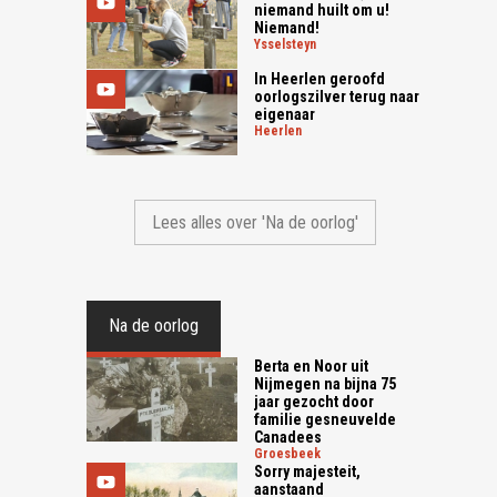
niemand huilt om u!
Niemand!
ysselsteyn
In Heerlen geroofd
oorlogszilver terug naar
eigenaar
heerlen
Lees alles over 'Na de oorlog'
Na de oorlog
Berta en Noor uit
Nijmegen na bijna 75
jaar gezocht door
familie gesneuvelde
Canadees
groesbeek
Sorry majesteit,
aanstaand