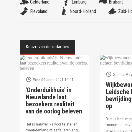
Gelderland
Limburg
Brabant
Flevoland
Noord-Holland
Zuid-Ho
Sun 02 May
Wed 09 June 2021 19:01
Wijkbewo
'Onderduikhuis' in
Leidsche R
Nieuwlande laat
bevrijdi
bezoekers realiteit
op
van de oorlog beleven
"Het is heel moo
Het is nauwelijks voor te stellen:
monument er vo
maandenlang of zelfs jarenlang
bewoners van Le