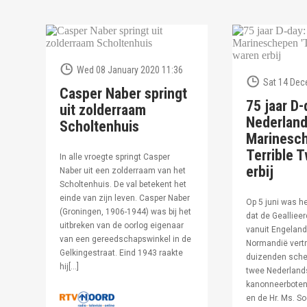
Wed 08 January 2020 11:36
Sat 14 Dec
Casper Naber springt
75 jaar D-
uit zolderraam
Nederlan
Scholtenhuis
Marinesc
Terrible T
In alle vroegte springt Casper
erbij
Naber uit een zolderraam van het
Scholtenhuis. De val betekent het
einde van zijn leven. Casper Naber
Op 5 juni was h
(Groningen, 1906-1944) was bij het
dat de Geallieer
uitbreken van de oorlog eigenaar
vanuit Engeland
van een gereedschapswinkel in de
Normandië vertr
Gelkingestraat. Eind 1943 raakte
duizenden sche
hij[…]
twee Nederland
kanonneerboten,
en de Hr. Ms. S