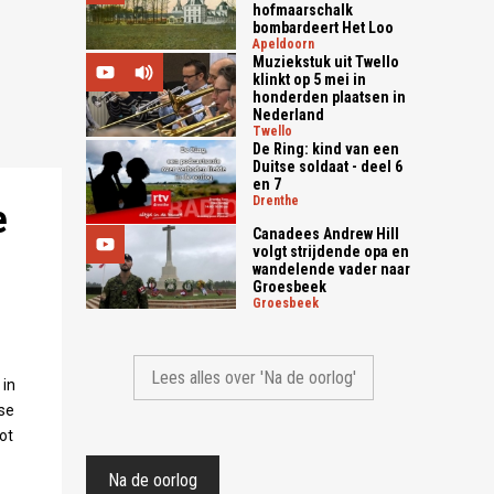
hofmaarschalk
bombardeert Het Loo
apeldoorn
Muziekstuk uit Twello
klinkt op 5 mei in
honderden plaatsen in
Nederland
twello
De Ring: kind van een
Duitse soldaat - deel 6
en 7
drenthe
e
Canadees Andrew Hill
volgt strijdende opa en
wandelende vader naar
Groesbeek
groesbeek
Lees alles over 'Na de oorlog'
 in
se
ot
Na de oorlog