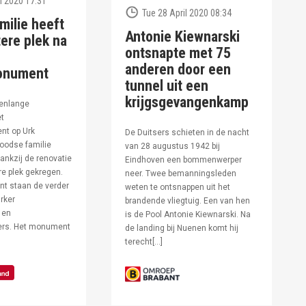
l 2020 17:31
Tue 28 April 2020 08:34
milie heeft
Antonie Kiewnarski
ere plek na
ontsnapte met 75
anderen door een
onument
tunnel uit een
krijgsgevangenkamp
enlange
et
t op Urk
De Duitsers schieten in de nacht
oodse familie
van 28 augustus 1942 bij
ankzij de renovatie
Eindhoven een bommenwerper
e plek gekregen.
neer. Twee bemanningsleden
t staan de verder
weten te ontsnappen uit het
rker
brandende vliegtuig. Een van hen
 en
is de Pool Antonie Kiewnarski. Na
fers. Het monument
de landing bij Nuenen komt hij
terecht[…]