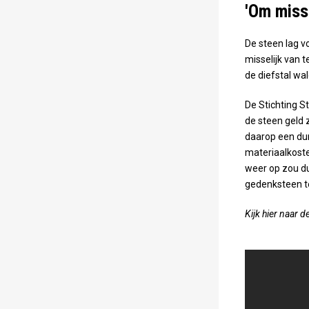
'Om misse
De steen lag v
misselijk van t
de diefstal wa
De Stichting S
de steen geld 
daarop een dun
materiaalkoste
weer op zou du
gedenksteen t
Kijk hier naar 