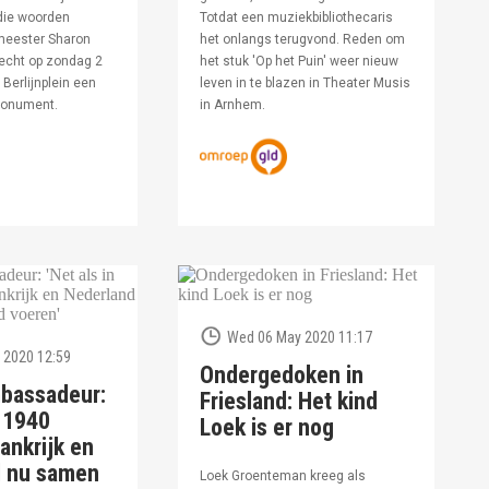
die woorden
Totdat een muziekbibliothecaris
meester Sharon
het onlangs terugvond. Reden om
echt op zondag 2
het stuk 'Op het Puin' weer nieuw
Berlijnplein een
leven in te blazen in Theater Musis
monument.
in Arnhem.
Wed 06 May 2020 11:17
 2020 12:59
Ondergedoken in
bassadeur:
Friesland: Het kind
n 1940
Loek is er nog
ankrijk en
d nu samen
Loek Groenteman kreeg als