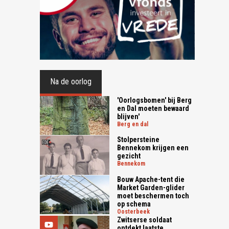
Na de oorlog
'Oorlogsbomen' bij Berg
en Dal moeten bewaard
blijven'
berg en dal
Stolpersteine
Bennekom krijgen een
gezicht
bennekom
Bouw Apache-tent die
Market Garden-glider
moet beschermen toch
op schema
oosterbeek
Zwitserse soldaat
ontdekt laatste