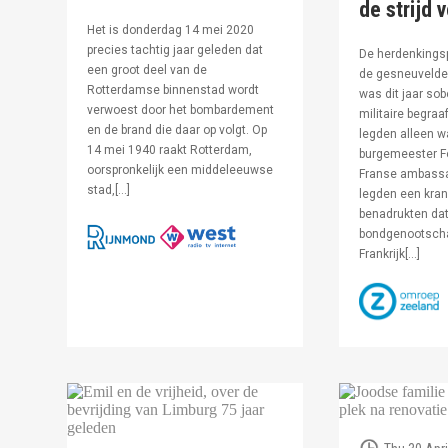
de strijd 
Het is donderdag 14 mei 2020
precies tachtig jaar geleden dat
De herdenkingsp
een groot deel van de
de gesneuvelde 
Rotterdamse binnenstad wordt
was dit jaar sob
verwoest door het bombardement
militaire begraa
en de brand die daar op volgt. Op
legden alleen 
14 mei 1940 raakt Rotterdam,
burgemeester F
oorspronkelijk een middeleeuwse
Franse ambassa
stad,[…]
legden een kran
benadrukten dat
bondgenootsch
Frankrijk[…]