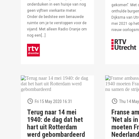
onderduiken in een huisje van nog
gekomen". Met 
geen vijftien vierkante meter.
onthulde burge
Onder de bedstee een benauwde
Dijksma van Utr
ruimte om je te verstoppen voor de
mei 2021 op het 
vijand. Met alleen Radio Oranje om
nieuw oorlogs
nog een[…]
Fri 15 May 2020 16:31
Thu 14 May
Terug naar 14 mei
Franse am
1940: de dag dat het
'Net als i
hart uit Rotterdam
moeten Fr
werd gebombardeerd
Nederlan