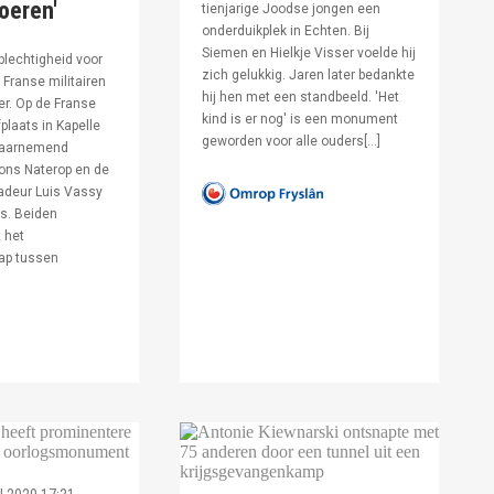
voeren'
tienjarige Joodse jongen een
onderduikplek in Echten. Bij
Siemen en Hielkje Visser voelde hij
lechtigheid voor
zich gelukkig. Jaren later bedankte
Franse militairen
hij hen met een standbeeld. 'Het
er. Op de Franse
kind is er nog' is een monument
fplaats in Kapelle
geworden voor alle ouders[…]
waarnemend
ons Naterop en de
deur Luis Vassy
s. Beiden
 het
ap tussen