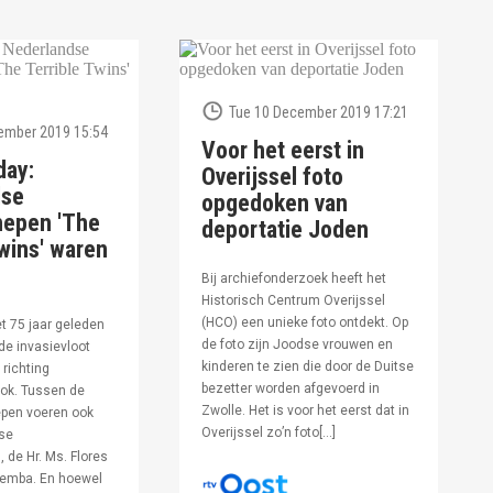
Tue 10 December 2019 17:21
ember 2019 15:54
Voor het eerst in
day:
Overijssel foto
dse
opgedoken van
hepen 'The
deportatie Joden
wins' waren
Bij archiefonderzoek heeft het
Historisch Centrum Overijssel
(HCO) een unieke foto ontdekt. Op
et 75 jaar geleden
de foto zijn Joodse vrouwen en
de invasievloot
kinderen te zien die door de Duitse
 richting
bezetter worden afgevoerd in
ok. Tussen de
Zwolle. Het is voor het eerst dat in
pen voeren ook
Overijssel zo’n foto[…]
se
 de Hr. Ms. Flores
oemba. En hoewel