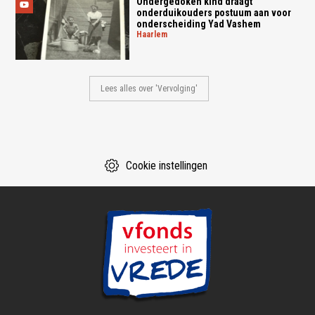
Ondergedoken kind draagt
onderduikouders postuum aan voor
onderscheiding Yad Vashem
haarlem
Lees alles over 'Vervolging'
Cookie instellingen