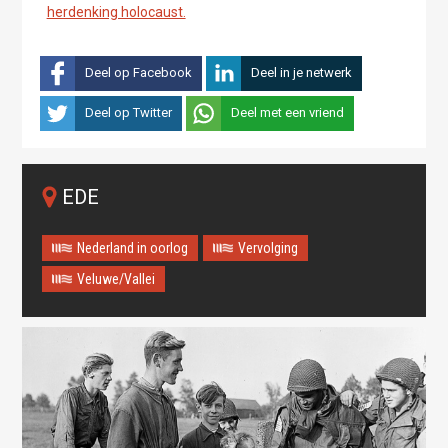
herdenking holocaust.
Deel op Facebook
Deel in je netwerk
Deel op Twitter
Deel met een vriend
EDE
Nederland in oorlog
Vervolging
Veluwe/Vallei