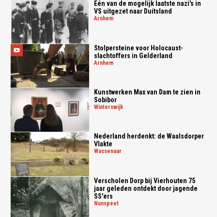
Eén van de mogelijk laatste nazi's in
VS uitgezet naar Duitsland
arnhem
Stolpersteine voor Holocaust-
slachtoffers in Gelderland
arnhem
Kunstwerken Max van Dam te zien in
Sobibor
winterswijk
Nederland herdenkt: de Waalsdorper
Vlakte
wassenaar
Verscholen Dorp bij Vierhouten 75
jaar geleden ontdekt door jagende
SS'ers
nunspeet