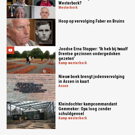
Westerbork?
westerbork
Hoop op vervolging Faber en Bruins
Joodse Erna Stopper: 'Ik heb bij twaalf
Drentse gezinnen ondergedoken
gezeten'
kamp westerbork
Nieuw boek brengt jodenvervolging
in Assen in kaart
assen
Kleindochter kampcommandant
Gemmeker: Opa loog zonder
schuldgevoel
kamp westerbork