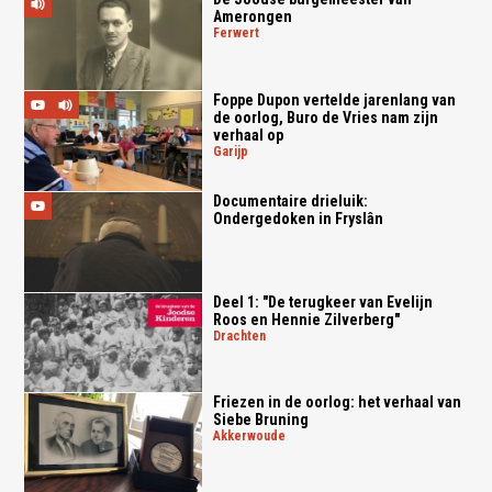
Amerongen
ferwert
Foppe Dupon vertelde jarenlang van
de oorlog, Buro de Vries nam zijn
verhaal op
garijp
Documentaire drieluik:
Ondergedoken in Fryslân
Deel 1: "De terugkeer van Evelijn
Roos en Hennie Zilverberg"
drachten
Friezen in de oorlog: het verhaal van
Siebe Bruning
akkerwoude