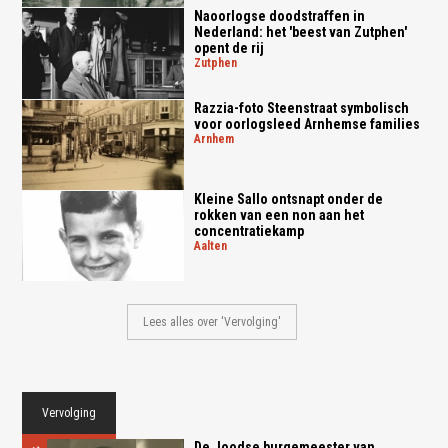
Naoorlogse doodstraffen in
Nederland: het 'beest van Zutphen'
opent de rij
zutphen
Razzia-foto Steenstraat symbolisch
voor oorlogsleed Arnhemse families
arnhem
Kleine Sallo ontsnapt onder de
rokken van een non aan het
concentratiekamp
aalten
Lees alles over 'Vervolging'
Vervolging
De Joodse burgemeester van