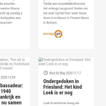
die woorden
Totdat een muziekbibliothecaris
meester Sharon
het onlangs terugvond. Reden om
echt op zondag 2
het stuk 'Op het Puin' weer nieuw
Berlijnplein een
leven in te blazen in Theater Musis
monument.
in Arnhem.
Wed 06 May 2020 11:17
 2020 12:59
Ondergedoken in
bassadeur:
Friesland: Het kind
n 1940
Loek is er nog
ankrijk en
d nu samen
Loek Groenteman kreeg als