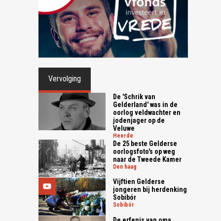
Vervolging
De 'Schrik van
Gelderland' was in de
oorlog veldwachter en
jodenjager op de
Veluwe
heerde
De 25 beste Gelderse
oorlogsfoto's op weg
naar de Tweede Kamer
den haag
Vijftien Gelderse
jongeren bij herdenking
Sobibór
sobibór
De erfenis van oma