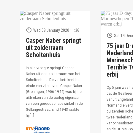
Wed 08 January 2020 11:36
Sat 14 Dec
Casper Naber springt
75 jaar D-
uit zolderraam
Nederlan
Scholtenhuis
Marinesc
Terrible T
In alle vroegte springt Casper
erbij
Naber uit een zolderraam van het
Scholtenhuis. De val betekent het
einde van zijn leven. Casper Naber
Op 5 juni was h
(Groningen, 1906-1944) was bij het
dat de Geallieer
uitbreken van de oorlog eigenaar
vanuit Engeland
van een gereedschapswinkel in de
Normandië vertr
Gelkingestraat. Eind 1943 raakte
duizenden sche
hij[…]
twee Nederland
kanonneerboten,
en de Hr. Ms. S