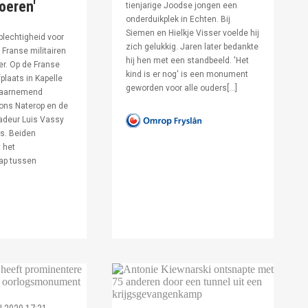
voeren'
tienjarige Joodse jongen een
onderduikplek in Echten. Bij
Siemen en Hielkje Visser voelde hij
lechtigheid voor
zich gelukkig. Jaren later bedankte
Franse militairen
hij hen met een standbeeld. 'Het
er. Op de Franse
kind is er nog' is een monument
fplaats in Kapelle
geworden voor alle ouders[…]
waarnemend
ons Naterop en de
deur Luis Vassy
s. Beiden
 het
ap tussen