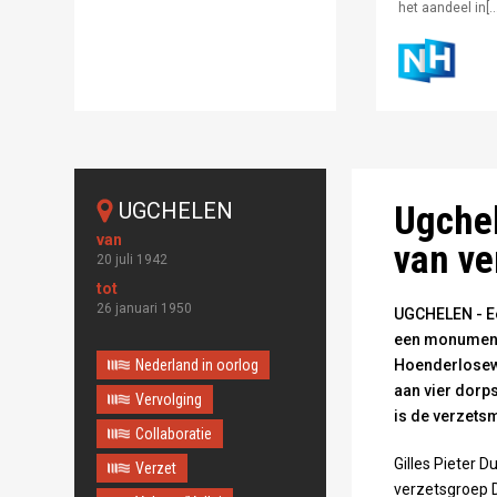
het aandeel in[…
Monument De Ug
UGCHELEN
Ugchel
van ve
20 juli 1942
26 januari 1950
UGCHELEN - Een
een monument 
Nederland in oorlog
Hoenderlosewe
aan vier dorp
Vervolging
is de verzets
Collaboratie
Gilles Pieter 
Verzet
verzetsgroep D