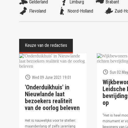
Gelderland
Limburg
Brabant
Flevoland
Noord-Holland
Zuid-Ho
Sun 02 May
Wed 09 June 2021 19:01
Wijkbewo
'Onderduikhuis' in
Leidsche R
Nieuwlande laat
bevrijdi
bezoekers realiteit
op
van de oorlog beleven
"Het is heel moo
Het is nauwelijks voor te stellen:
monument er vo
maandenlang of zelfs jarenlang
bewoners van Le