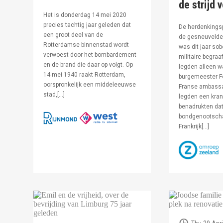
de strijd 
Het is donderdag 14 mei 2020
precies tachtig jaar geleden dat
De herdenkingsp
een groot deel van de
de gesneuvelde 
Rotterdamse binnenstad wordt
was dit jaar sob
verwoest door het bombardement
militaire begraa
en de brand die daar op volgt. Op
legden alleen 
14 mei 1940 raakt Rotterdam,
burgemeester F
oorspronkelijk een middeleeuwse
Franse ambassa
stad,[…]
legden een kran
benadrukten dat
bondgenootsch
Frankrijk[…]