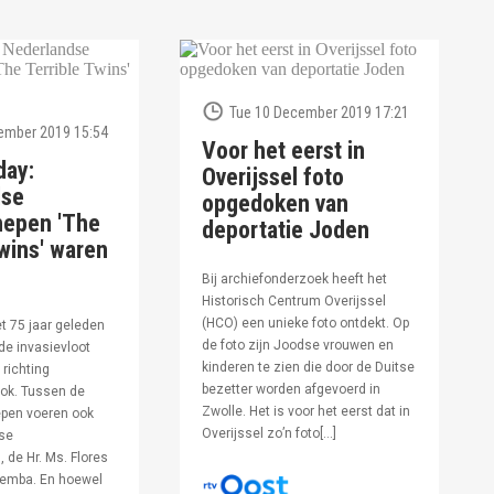
Tue 10 December 2019 17:21
ember 2019 15:54
Voor het eerst in
day:
Overijssel foto
dse
opgedoken van
hepen 'The
deportatie Joden
wins' waren
Bij archiefonderzoek heeft het
Historisch Centrum Overijssel
(HCO) een unieke foto ontdekt. Op
et 75 jaar geleden
de foto zijn Joodse vrouwen en
de invasievloot
kinderen te zien die door de Duitse
 richting
bezetter worden afgevoerd in
ok. Tussen de
Zwolle. Het is voor het eerst dat in
pen voeren ook
Overijssel zo’n foto[…]
se
 de Hr. Ms. Flores
oemba. En hoewel