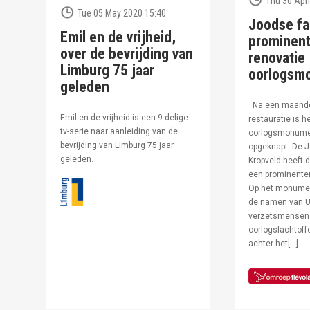
Thu 30 Apri
Tue 05 May 2020 15:40
Joodse fa
Emil en de vrijheid,
prominent
over de bevrijding van
renovatie
Limburg 75 jaar
oorlogsm
geleden
Na een maand
Emil en de vrijheid is een 9-delige
restauratie is h
tv-serie naar aanleiding van de
oorlogsmonumen
bevrijding van Limburg 75 jaar
opgeknapt. De J
geleden.
Kropveld heeft d
een prominenter
Op het monumen
de namen van U
verzetsmensen
oorlogslachtof
achter het[…]