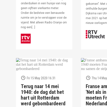
onderduiken in een huisje van nog
gekomen". Met 
geen vijftien vierkante meter.
onthulde burge
Onder de bedstee een benauwde
Dijksma van Utr
ruimte om je te verstoppen voor de
mei 2021 op het 
vijand. Met alleen Radio Oranje om
nieuw oorlogs
nog een[…]
Fri 15 May 2020 16:31
Thu 14 May
Terug naar 14 mei
Franse am
1940: de dag dat het
'Net als i
hart uit Rotterdam
moeten Fr
werd gebombardeerd
Nederlan