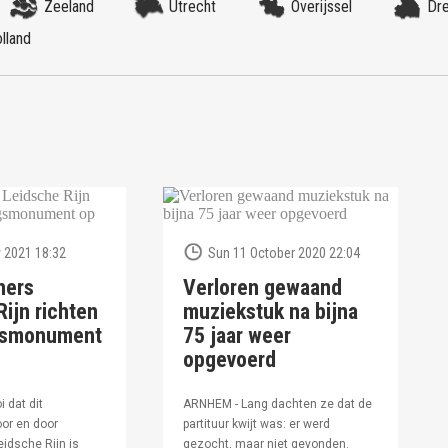
Zeeland
Utrecht
Overijssel
Dr
lland
 2021 18:32
Sun 11 October 2020 22:04
ners
Verloren gewaand
ijn richten
muziekstuk na bijna
ngsmonument
75 jaar weer
opgevoerd
i dat dit
ARNHEM - Lang dachten ze dat de
or en door
partituur kwijt was: er werd
idsche Rijn is
gezocht, maar niet gevonden.