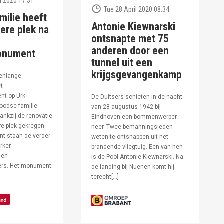
l 2020 17:31
Tue 28 April 2020 08:34
milie heeft
Antonie Kiewnarski
ere plek na
ontsnapte met 75
anderen door een
onument
tunnel uit een
krijgsgevangenkamp
enlange
et
t op Urk
De Duitsers schieten in de nacht
oodse familie
van 28 augustus 1942 bij
ankzij de renovatie
Eindhoven een bommenwerper
e plek gekregen.
neer. Twee bemanningsleden
t staan de verder
weten te ontsnappen uit het
rker
brandende vliegtuig. Een van hen
 en
is de Pool Antonie Kiewnarski. Na
fers. Het monument
de landing bij Nuenen komt hij
terecht[…]