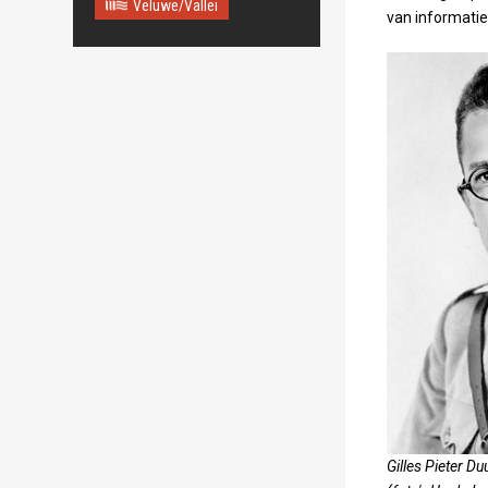
Veluwe/Vallei
van informatie
Gilles Pieter D