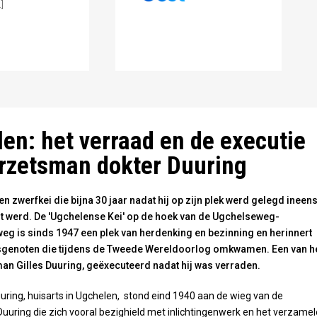
]
chelense Kei - wikipedia
en: het verraad en de executie
rzetsman dokter Duuring
 zwerfkei die bijna 30 jaar nadat hij op zijn plek werd gelegd ineen
werd. De 'Ugchelense Kei' op de hoek van de Ugchelseweg-
g is sinds 1947 een plek van herdenking en bezinning en herinnert
sgenoten die tijdens de Tweede Wereldoorlog omkwamen. Een van h
man Gilles Duuring, geëxecuteerd nadat hij was verraden.
Duuring, huisarts in Ugchelen, stond eind 1940 aan de wieg van de
uuring die zich vooral bezighield met inlichtingenwerk en het verzame