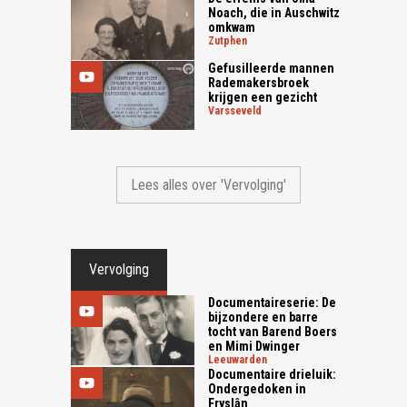
Noach, die in Auschwitz
omkwam
zutphen
Gefusilleerde mannen
Rademakersbroek
krijgen een gezicht
varsseveld
Lees alles over 'Vervolging'
Vervolging
Documentaireserie: De
bijzondere en barre
tocht van Barend Boers
en Mimi Dwinger
leeuwarden
Documentaire drieluik:
Ondergedoken in
Fryslân