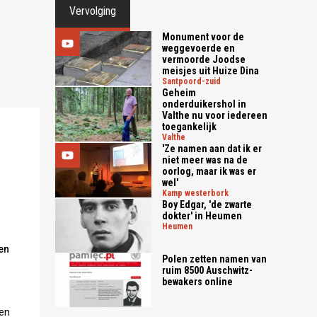
Vervolging
Monument voor de
weggevoerde en
vermoorde Joodse
meisjes uit Huize Dina
santpoord-zuid
Geheim
onderduikershol in
Valthe nu voor iedereen
toegankelijk
valthe
'Ze namen aan dat ik er
niet meer was na de
oorlog, maar ik was er
wel'
kamp westerbork
s
Boy Edgar, 'de zwarte
dokter' in Heumen
heumen
en
Polen zetten namen van
ruim 8500 Auschwitz-
bewakers online
len