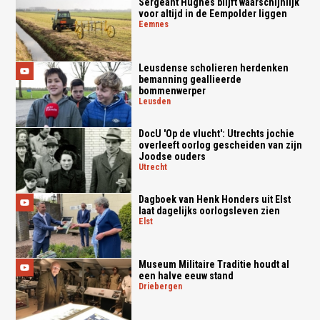
Sergeant Hughes blijft waarschijnlijk
voor altijd in de Eempolder liggen
eemnes
Leusdense scholieren herdenken
bemanning geallieerde
bommenwerper
leusden
DocU 'Op de vlucht': Utrechts jochie
overleeft oorlog gescheiden van zijn
Joodse ouders
utrecht
Dagboek van Henk Honders uit Elst
laat dagelijks oorlogsleven zien
elst
Museum Militaire Traditie houdt al
een halve eeuw stand
driebergen