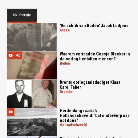
Collaboratie
'De schrik van Roden' Jacob Luitjens
assen
Waarom verraadde Geesje Bleeker in
de oorlog tientallen mensen?
beilen
Drents oorlogsmisdadiger Klaas
Carel Faber
drenthe
Herdenking razzia's
Hollandscheveld: 'Dat onderwerp was
not done'
hollandscheveld