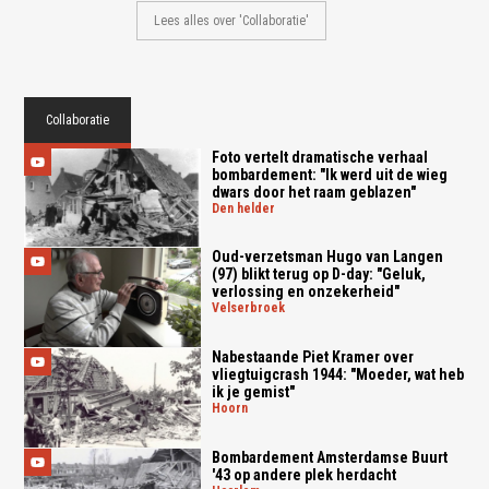
Lees alles over 'Collaboratie'
Collaboratie
Foto vertelt dramatische verhaal
bombardement: "Ik werd uit de wieg
dwars door het raam geblazen"
den helder
Oud-verzetsman Hugo van Langen
(97) blikt terug op D-day: "Geluk,
verlossing en onzekerheid"
velserbroek
Nabestaande Piet Kramer over
vliegtuigcrash 1944: "Moeder, wat heb
ik je gemist"
hoorn
Bombardement Amsterdamse Buurt
'43 op andere plek herdacht