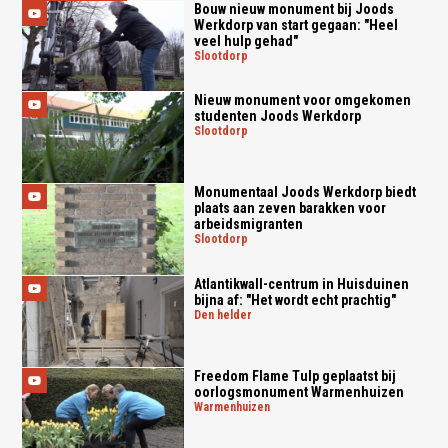
Bouw nieuw monument bij Joods
Werkdorp van start gegaan: "Heel
veel hulp gehad"
slootdorp
Nieuw monument voor omgekomen
studenten Joods Werkdorp
slootdorp
Monumentaal Joods Werkdorp biedt
plaats aan zeven barakken voor
arbeidsmigranten
slootdorp
Atlantikwall-centrum in Huisduinen
bijna af: "Het wordt echt prachtig"
den helder
Freedom Flame Tulp geplaatst bij
oorlogsmonument Warmenhuizen
warmenhuizen