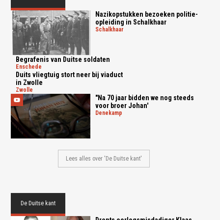
Nazikopstukken bezoeken politie-
opleiding in Schalkhaar
schalkhaar
Begrafenis van Duitse soldaten
enschede
Duits vliegtuig stort neer bij viaduct
in Zwolle
zwolle
"Na 70 jaar bidden we nog steeds
voor broer Johan'
denekamp
Lees alles over 'De Duitse kant'
De Duitse kant
Drents oorlogsmisdadiger Klaas