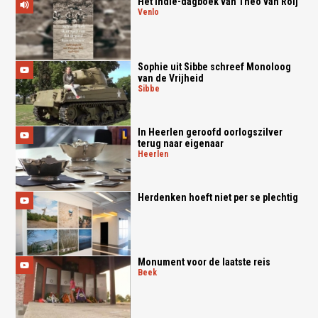
Het Indië-dagboek van Theo van Roij
venlo
Sophie uit Sibbe schreef Monoloog
van de Vrijheid
sibbe
In Heerlen geroofd oorlogszilver
terug naar eigenaar
heerlen
Herdenken hoeft niet per se plechtig
Monument voor de laatste reis
beek