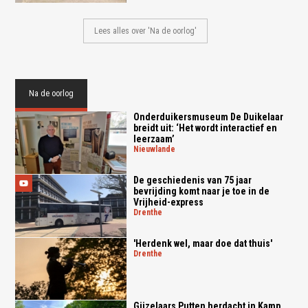
Lees alles over 'Na de oorlog'
Na de oorlog
Onderduikersmuseum De Duikelaar
breidt uit: ‘Het wordt interactief en
leerzaam’
nieuwlande
De geschiedenis van 75 jaar
bevrijding komt naar je toe in de
Vrijheid-express
drenthe
'Herdenk wel, maar doe dat thuis'
drenthe
Gijzelaars Putten herdacht in Kamp