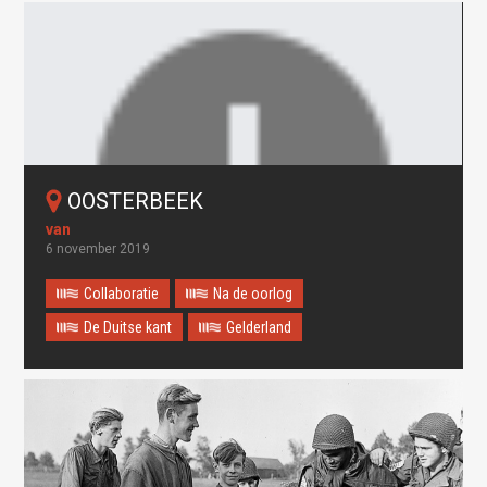
OOSTERBEEK
6 november 2019
Collaboratie
Na de oorlog
De Duitse kant
Gelderland
Oops! Something went
wrong.
This page didn't load Google Maps correctly. See the
JavaScript console for technical details.