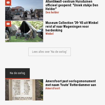
Atlantikwall-centrum Huisduinen
officieel geopend: "Uniek stukje Den
Helder"
den helder
Museum Collection '39-'45 uit Winkel
reist af naar Wageningen voor
herdenking
winkel
Lees alles over 'Na de oorlog'
Na de oorlog
Amersfoort past oorlogsmonument
met naam 'foute' Rotterdammer aan
amersfoort