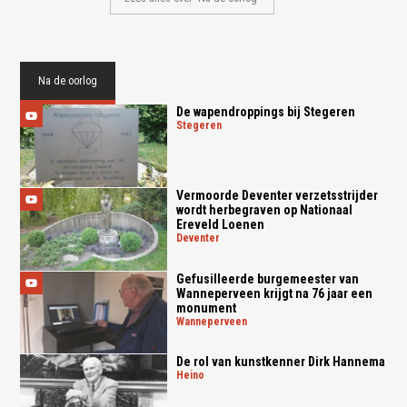
Na de oorlog
De wapendroppings bij Stegeren
stegeren
Vermoorde Deventer verzetsstrijder
wordt herbegraven op Nationaal
Ereveld Loenen
deventer
Gefusilleerde burgemeester van
Wanneperveen krijgt na 76 jaar een
monument
wanneperveen
De rol van kunstkenner Dirk Hannema
heino