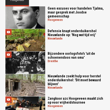
Hoogeveen
Geen excuses voor handelen Tjalma,
maar gesprek met Joodse
gemeenschap
hoogeveen
Defensie knapt onderduikershol
Nieuwlande op: 'Nog wat tijd vrij'
nieuwlande
Bijzondere oorlogsfoto's 'uit de
schoenendoos van oma'
drenthe
Nieuwlande zoekt hulp voor herstel
onderduikershol: 'Dit moet bewaard
blijven'
nieuwlande
Zangkoor azc Hoogeveen maakt zich
op voor vrijheidstournee
hoogeveen