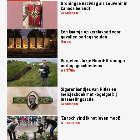
Groningse nazivlag als souvenir in
Canada belandt
groningen
Een kaarsje op kerstavond voor
gevallen oorlogshelden
haren
Vergeten stukje Noord-Groninger
oorlogsgeschiedenis
warffum
Sigarenbandjes van Hitler en
meisjesboek met kogelgat bij
inzamelingsactie
groningen
'En toch vind ik het leven mooi!'
winschoten