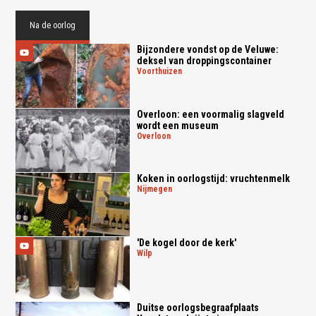
Na de oorlog
Bijzondere vondst op de Veluwe:
deksel van droppingscontainer
voorthuizen
Overloon: een voormalig slagveld
wordt een museum
overloon
Koken in oorlogstijd: vruchtenmelk
nijmegen
'De kogel door de kerk'
wilp
Duitse oorlogsbegraafplaats