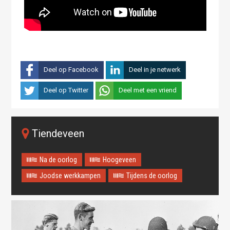
Deel op Facebook
Deel in je netwerk
Deel op Twitter
Deel met een vriend
Tiendeveen
Na de oorlog
Hoogeveen
Joodse werkkampen
Tijdens de oorlog