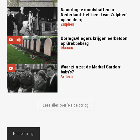
Naoorlogse doodstraffen in
Nederland: het 'beest van Zutphen'
opent de rij
zutphen
Oorlogsvliegers krijgen eerbetoon
op Grebbeberg
rhenen
Waar zijn ze: de Market Garden-
baby's?
arnhem
Lees alles over 'Na de oorlog'
Na de oorlog