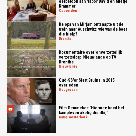
eerbetoon aan 'rabbi' David en Mietje
Krammer
coevorden
De opa van Mirjam ontsnapte uit de
trein naar Auschwitz: wie was de boer
die hielp?
drenthe
Documentaire over 'onverzettelijk
verzetsdorp' Nieuwlande op TV
Drenthe
nieuwlande
Oud-SS'er Siert Bruins in 2015
overleden
hoogeveen
Film Gemmeker: 'Hiermee komt het
kampleven akelig dichtbij'
kamp westerbork