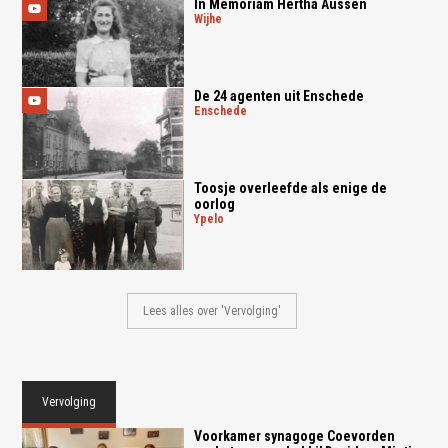
In Memoriam Hertha Aussen
wijhe
De 24 agenten uit Enschede
enschede
Toosje overleefde als enige de
oorlog
ypelo
Lees alles over 'Vervolging'
Vervolging
Voorkamer synagoge Coevorden