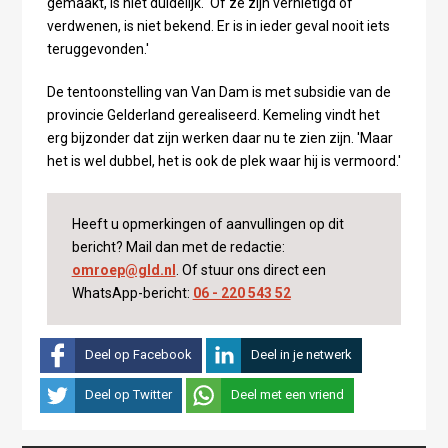
gemaakt, is niet duidelijk. 'Of ze zijn vernietigd of
verdwenen, is niet bekend. Er is in ieder geval nooit iets
teruggevonden.'
De tentoonstelling van Van Dam is met subsidie van de
provincie Gelderland gerealiseerd. Kemeling vindt het
erg bijzonder dat zijn werken daar nu te zien zijn. 'Maar
het is wel dubbel, het is ook de plek waar hij is vermoord.'
Heeft u opmerkingen of aanvullingen op dit
bericht? Mail dan met de redactie:
omroep@gld.nl
. Of stuur ons direct een
WhatsApp-bericht:
06 - 220 543 52
Deel op Facebook
Deel in je netwerk
Deel op Twitter
Deel met een vriend