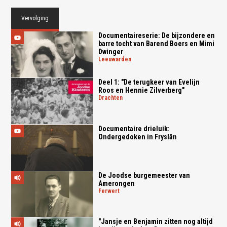
Vervolging
Documentaireserie: De bijzondere en
barre tocht van Barend Boers en Mimi
Dwinger
leeuwarden
Deel 1: "De terugkeer van Evelijn
Roos en Hennie Zilverberg"
drachten
Documentaire drieluik:
Ondergedoken in Fryslân
De Joodse burgemeester van
Amerongen
ferwert
"Jansje en Benjamin zitten nog altijd