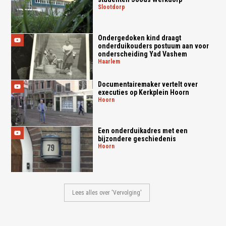
slootdorp
Ondergedoken kind draagt
onderduikouders postuum aan voor
onderscheiding Yad Vashem
haarlem
Documentairemaker vertelt over
executies op Kerkplein Hoorn
hoorn
Een onderduikadres met een
bijzondere geschiedenis
hoorn
Lees alles over 'Vervolging'