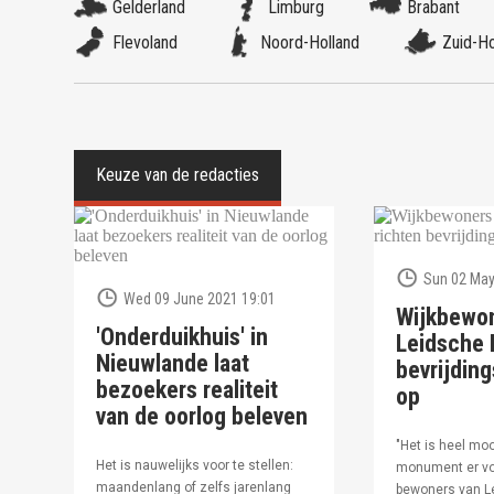
Gelderland
Limburg
Brabant
Flevoland
Noord-Holland
Zuid-Ho
Sun 02 May
Wed 09 June 2021 19:01
Wijkbewo
'Onderduikhuis' in
Leidsche R
Nieuwlande laat
bevrijdi
bezoekers realiteit
op
van de oorlog beleven
"Het is heel moo
Het is nauwelijks voor te stellen:
monument er vo
maandenlang of zelfs jarenlang
bewoners van Le