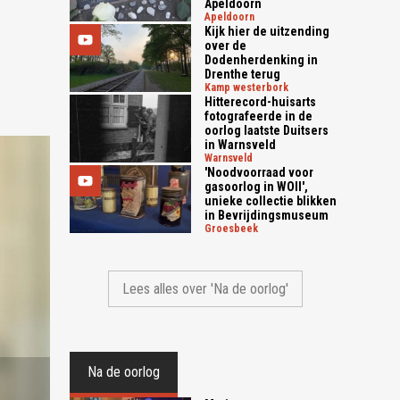
Apeldoorn
apeldoorn
Kijk hier de uitzending
over de
Dodenherdenking in
Drenthe terug
kamp westerbork
Hitterecord-huisarts
fotografeerde in de
oorlog laatste Duitsers
in Warnsveld
warnsveld
'Noodvoorraad voor
gasoorlog in WOII',
unieke collectie blikken
in Bevrijdingsmuseum
groesbeek
Lees alles over 'Na de oorlog'
Na de oorlog