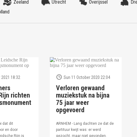
Zeeland
Utrecht
Overijssel
Dr
lland
 2021 18:32
Sun 11 October 2020 22:04
ners
Verloren gewaand
ijn richten
muziekstuk na bijna
ngsmonument
75 jaar weer
opgevoerd
i dat dit
ARNHEM - Lang dachten ze dat de
or en door
partituur kwijt was: er werd
idsche Rijn is
gezocht, maar niet gevonden.