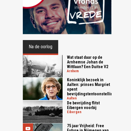
Na de oorlog
Wat staat daar op de
Arnhemse Johan de
Wittlaan? Een Duitse V2
arnhem
Koninklijk bezoek in
Aalten: prinses Margriet
opent
bevrijdingstentoonstelling
aalten
De bevrijding flitst
Eibergen voorbij
eibergen
75 jaar Vrijheid: Free
Future in Nijmegen van