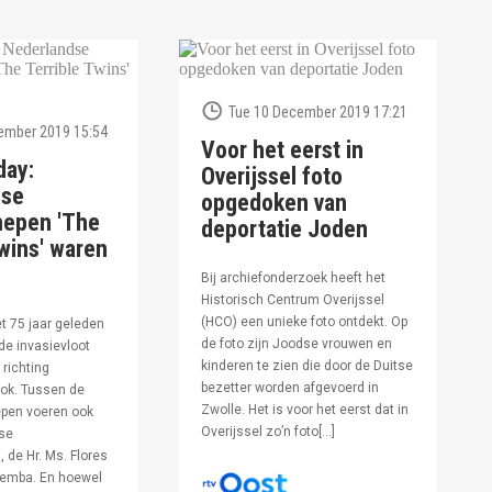
Tue 10 December 2019 17:21
ember 2019 15:54
Voor het eerst in
day:
Overijssel foto
dse
opgedoken van
hepen 'The
deportatie Joden
wins' waren
Bij archiefonderzoek heeft het
Historisch Centrum Overijssel
(HCO) een unieke foto ontdekt. Op
et 75 jaar geleden
de foto zijn Joodse vrouwen en
de invasievloot
kinderen te zien die door de Duitse
 richting
bezetter worden afgevoerd in
ok. Tussen de
Zwolle. Het is voor het eerst dat in
pen voeren ook
Overijssel zo’n foto[…]
se
 de Hr. Ms. Flores
oemba. En hoewel