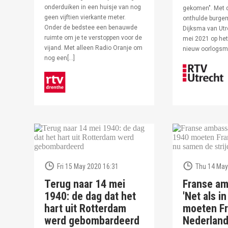
onderduiken in een huisje van nog
gekomen". Met 
geen vijftien vierkante meter.
onthulde burge
Onder de bedstee een benauwde
Dijksma van Utr
ruimte om je te verstoppen voor de
mei 2021 op het 
vijand. Met alleen Radio Oranje om
nieuw oorlogs
nog een[…]
Fri 15 May 2020 16:31
Thu 14 May
Terug naar 14 mei
Franse am
1940: de dag dat het
'Net als i
hart uit Rotterdam
moeten Fr
werd gebombardeerd
Nederlan