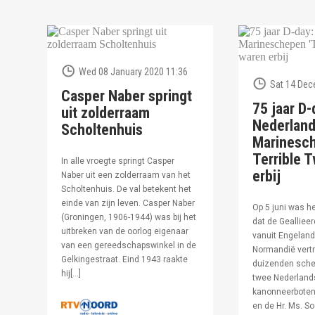
Wed 08 January 2020 11:36
Sat 14 Dec
Casper Naber springt
75 jaar D-
uit zolderraam
Nederlan
Scholtenhuis
Marinesc
Terrible T
In alle vroegte springt Casper
erbij
Naber uit een zolderraam van het
Scholtenhuis. De val betekent het
einde van zijn leven. Casper Naber
Op 5 juni was h
(Groningen, 1906-1944) was bij het
dat de Geallieer
uitbreken van de oorlog eigenaar
vanuit Engeland
van een gereedschapswinkel in de
Normandië vertr
Gelkingestraat. Eind 1943 raakte
duizenden sche
hij[…]
twee Nederland
kanonneerboten,
en de Hr. Ms. S