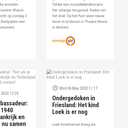
die woorden
Totdat een muziekbibliothecaris
meester Sharon
het onlangs terugvond. Reden om
echt op zondag 2
het stuk 'Op het Puin' weer nieuw
Berlijnplein een
leven in te blazen in Theater Musis
monument.
in Arnhem.
Wed 06 May 2020 11:17
 2020 12:59
Ondergedoken in
bassadeur:
Friesland: Het kind
n 1940
Loek is er nog
ankrijk en
d nu samen
Loek Groenteman kreeg als