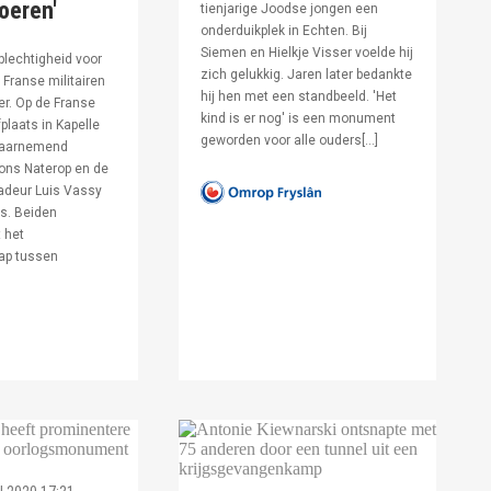
voeren'
tienjarige Joodse jongen een
onderduikplek in Echten. Bij
Siemen en Hielkje Visser voelde hij
lechtigheid voor
zich gelukkig. Jaren later bedankte
Franse militairen
hij hen met een standbeeld. 'Het
er. Op de Franse
kind is er nog' is een monument
fplaats in Kapelle
geworden voor alle ouders[…]
waarnemend
ons Naterop en de
deur Luis Vassy
s. Beiden
 het
ap tussen