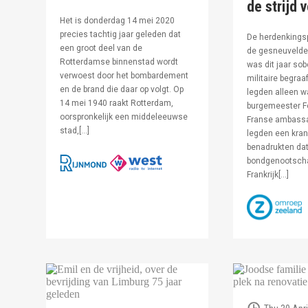
de strijd 
Het is donderdag 14 mei 2020
precies tachtig jaar geleden dat
De herdenkingsp
een groot deel van de
de gesneuvelde 
Rotterdamse binnenstad wordt
was dit jaar sob
verwoest door het bombardement
militaire begraa
en de brand die daar op volgt. Op
legden alleen 
14 mei 1940 raakt Rotterdam,
burgemeester F
oorspronkelijk een middeleeuwse
Franse ambassa
stad,[…]
legden een kran
benadrukten dat
bondgenootsch
Frankrijk[…]