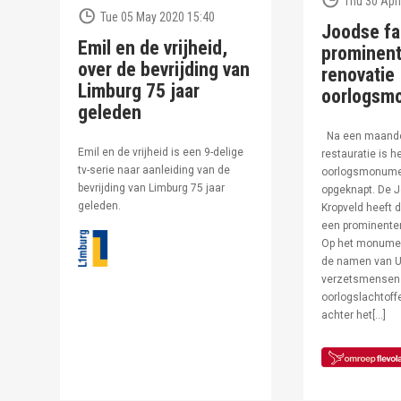
Thu 30 Apri
Tue 05 May 2020 15:40
Joodse fa
Emil en de vrijheid,
prominent
over de bevrijding van
renovatie
Limburg 75 jaar
oorlogsm
geleden
Na een maand
Emil en de vrijheid is een 9-delige
restauratie is h
tv-serie naar aanleiding van de
oorlogsmonumen
bevrijding van Limburg 75 jaar
opgeknapt. De J
geleden.
Kropveld heeft d
een prominenter
Op het monumen
de namen van U
verzetsmensen
oorlogslachtof
achter het[…]