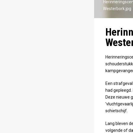
Herinneringsce
Westerbork.jpg
Herin
Wester
Herinneringsc
schouderstukk
kampgevangene
Een strafgeval
had gepleegd. 
Deze nieuwe g
'vluchtgevaarl
schietschijf.
Lang bleven de
volgende of da