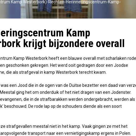
ntrum Kamp Westerbork)-Rechten-Herinneringscentrum-Kamp-
neringscentrum Kamp
bork krijgt bijzondere overall
entrum Kamp Westerbork heeft een blauwe overall met scharlaken rod
en geschonken gekregen. Het werd ooit gedragen door een Joodse
, die als strafgeval in kamp Westerbork terecht kwam.
 was een Jood die in de ogen van de Duitse bezetter een daad van verz
Meestal ging het om onderduik of het niet dragen van een Jodenster.
evangenen, die in de strafbarakken werden ondergebracht, werden als
ijk' beschouwd. De rode lap op de schouders diende als een soort
ze strafgevallen meestal niet in het kamp. Vaak gingen ze met het
aropvolgende transport naar een vernietigingskamp ergens in Polen.