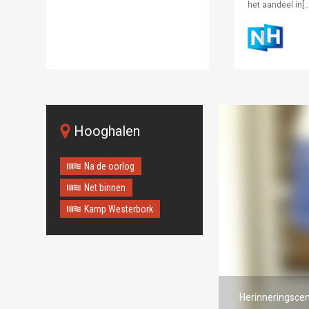
het aandeel in[…
Hooghalen
Na de oorlog
Net binnen
Kamp Westerbork
Herinneringscen