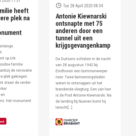
l 2020 17:31
Tue 28 April 2020 08:34
milie heeft
Antonie Kiewnarski
ere plek na
ontsnapte met 75
anderen door een
onument
tunnel uit een
krijgsgevangenkamp
enlange
et
t op Urk
De Duitsers schieten in de nacht
oodse familie
van 28 augustus 1942 bij
ankzij de renovatie
Eindhoven een bommenwerper
e plek gekregen.
neer. Twee bemanningsleden
t staan de verder
weten te ontsnappen uit het
rker
brandende vliegtuig. Een van hen
 en
is de Pool Antonie Kiewnarski. Na
fers. Het monument
de landing bij Nuenen komt hij
terecht[…]