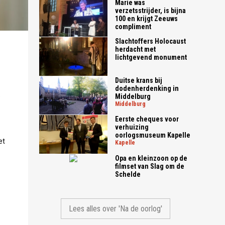
Marie was
verzetsstrijder, is bijna
100 en krijgt Zeeuws
compliment
Slachtoffers Holocaust
herdacht met
lichtgevend monument
Duitse krans bij
dodenherdenking in
Middelburg
e
middelburg
Eerste cheques voor
verhuizing
oorlogsmuseum Kapelle
et
kapelle
Opa en kleinzoon op de
filmset van Slag om de
Schelde
Lees alles over 'Na de oorlog'