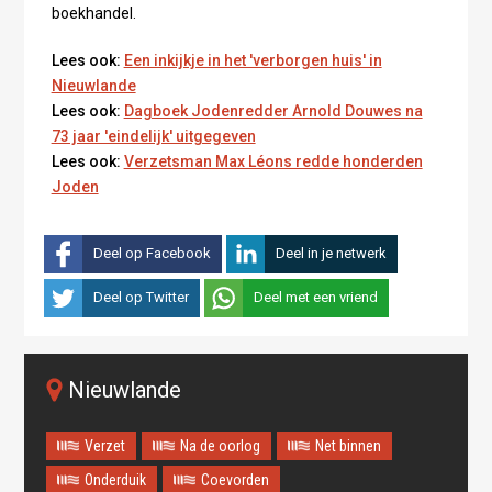
boekhandel.
Lees ook:
Een inkijkje in het 'verborgen huis' in
Nieuwlande
Lees ook:
Dagboek Jodenredder Arnold Douwes na
73 jaar 'eindelijk' uitgegeven
Lees ook:
Verzetsman Max Léons redde honderden
Joden
Deel op Facebook
Deel in je netwerk
Deel op Twitter
Deel met een vriend
Nieuwlande
Verzet
Na de oorlog
Net binnen
Onderduik
Coevorden