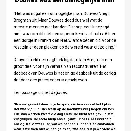
"Het was nogal een onmogelijke man, Douwes", legt
Bregman uit. Maar Douwes deed dus wel wat de
meeste mensen niet konden. "Ik snap eerlijk gezegd
niet, waarom dit niet een superbekend verhaal is. Alleen
een dorpje in Frankrijk en Nieuwlande deden dit. Voor de
rest zijn er geen plekken op de wereld waar dit zo ging."
Douwes hield een dagboek bij, daar kon Bregman een
groot deel voor zijn verhaal van reconstrueren. Het
dagboek van Douwes is het enige dagboek uit de oorlog
dat door een jodenredder is geschreven.
Een passage uit het dagboek:
"Ik word gewekt door mijn hospes, die beweer dat het tijd is.
Het was vijf uur. Ons werk op de boomkwekerij begon om zes
uur. Van werken kwam die dag niets. De lucht was gevuld met
vliegtuigen. De radio hielp ons al gauw uit onze onzekerheid:
oorlog! De Moffen! Dat, wat we hadden kunnen zien aankomen
waarin we toch niet wilden geloven, was een feit geworden: we