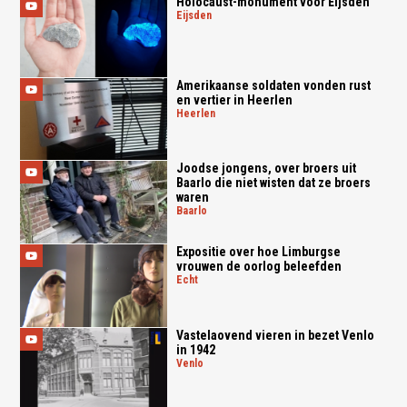
Holocaust-monument voor Eijsden
eijsden
Amerikaanse soldaten vonden rust
en vertier in Heerlen
heerlen
Joodse jongens, over broers uit
Baarlo die niet wisten dat ze broers
waren
baarlo
Expositie over hoe Limburgse
vrouwen de oorlog beleefden
echt
Vastelaovend vieren in bezet Venlo
in 1942
venlo