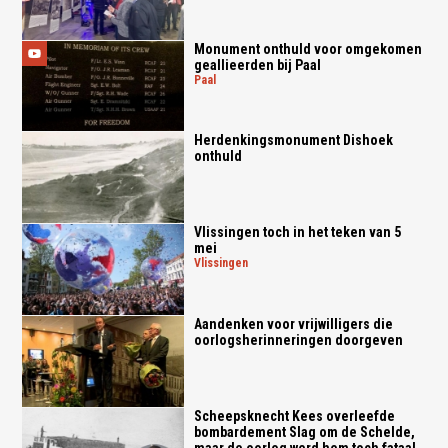
Monument onthuld voor omgekomen
geallieerden bij Paal
paal
Herdenkingsmonument Dishoek
onthuld
Vlissingen toch in het teken van 5
mei
vlissingen
Aandenken voor vrijwilligers die
oorlogsherinneringen doorgeven
Scheepsknecht Kees overleefde
bombardement Slag om de Schelde,
maar de oorlog werd hem toch fataal