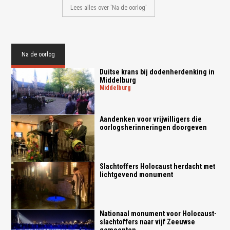
Lees alles over 'Na de oorlog'
Na de oorlog
Duitse krans bij dodenherdenking in
Middelburg
middelburg
Aandenken voor vrijwilligers die
oorlogsherinneringen doorgeven
Slachtoffers Holocaust herdacht met
lichtgevend monument
Nationaal monument voor Holocaust-
slachtoffers naar vijf Zeeuwse
gemeenten