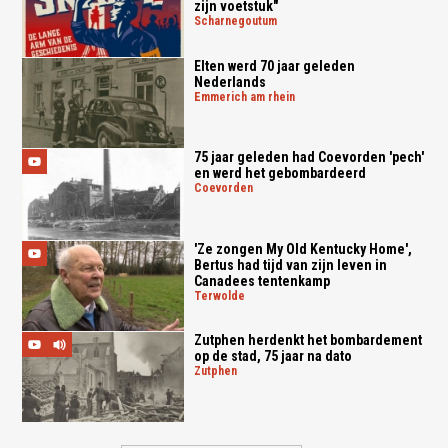
zijn voetstuk"
scharnegoutum
Elten werd 70 jaar geleden
Nederlands
emmerich am rhein
75 jaar geleden had Coevorden 'pech'
en werd het gebombardeerd
coevorden
'Ze zongen My Old Kentucky Home',
Bertus had tijd van zijn leven in
Canadees tentenkamp
terwolde
Zutphen herdenkt het bombardement
op de stad, 75 jaar na dato
zutphen