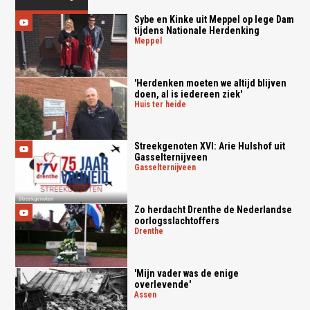
Sybe en Kinke uit Meppel op lege Dam
tijdens Nationale Herdenking
meppel
'Herdenken moeten we altijd blijven
doen, al is iedereen ziek'
huis ter heide
Streekgenoten XVI: Arie Hulshof uit
Gasselternijveen
gasselternijveen
Zo herdacht Drenthe de Nederlandse
oorlogsslachtoffers
drenthe
'Mijn vader was de enige
overlevende'
assen