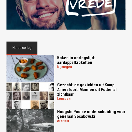
Na de oorlog
Koken in oorlogstijd:
aardappelkroketten
nijmegen
Gezocht: de gezichten uit Kamp
Amersfoort. Mannen uit Putten al
zichtbaar
leusden
Hoogste Poolse onderscheiding voor
generaal Sosabowski
arnhem