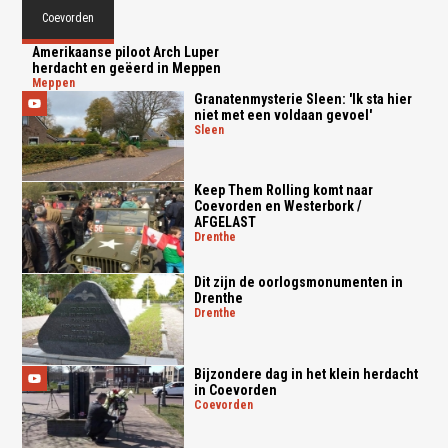
Coevorden
Amerikaanse piloot Arch Luper
herdacht en geëerd in Meppen
meppen
Granatenmysterie Sleen: 'Ik sta hier
niet met een voldaan gevoel'
sleen
Keep Them Rolling komt naar
Coevorden en Westerbork /
AFGELAST
drenthe
Dit zijn de oorlogsmonumenten in
Drenthe
drenthe
Bijzondere dag in het klein herdacht
in Coevorden
coevorden