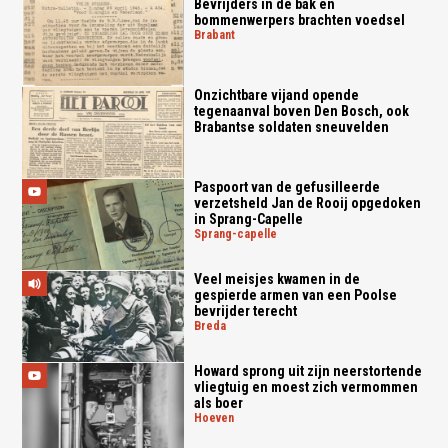
Bevrijders in de bak en
bommenwerpers brachten voedsel
brabant
Onzichtbare vijand opende
tegenaanval boven Den Bosch, ook
Brabantse soldaten sneuvelden
Paspoort van de gefusilleerde
verzetsheld Jan de Rooij opgedoken
in Sprang-Capelle
sprang-capelle
Veel meisjes kwamen in de
gespierde armen van een Poolse
bevrijder terecht
breda
Howard sprong uit zijn neerstortende
vliegtuig en moest zich vermommen
als boer
hoeven