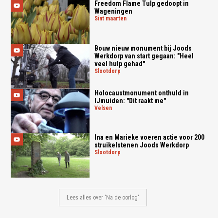
Freedom Flame Tulp gedoopt in
Wageningen
sint maarten
Bouw nieuw monument bij Joods
Werkdorp van start gegaan: "Heel
veel hulp gehad"
slootdorp
Holocaustmonument onthuld in
IJmuiden: "Dit raakt me"
velsen
Ina en Marieke voeren actie voor 200
struikelstenen Joods Werkdorp
slootdorp
Lees alles over 'Na de oorlog'