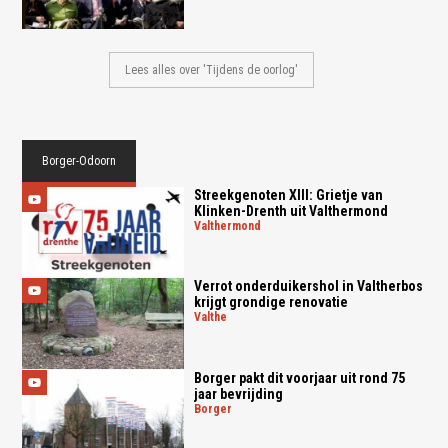
Lees alles over 'Tijdens de oorlog'
Borger-Odoorn
Streekgenoten XIII: Grietje van
Klinken-Drenth uit Valthermond
valthermond
Verrot onderduikershol in Valtherbos
krijgt grondige renovatie
valthe
Borger pakt dit voorjaar uit rond 75
jaar bevrijding
borger