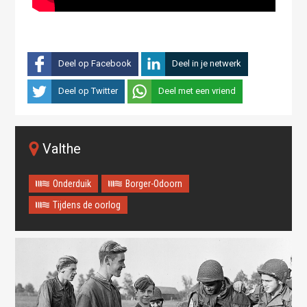
Deel op Facebook
Deel in je netwerk
Deel op Twitter
Deel met een vriend
Valthe
Onderduik
Borger-Odoorn
Tijdens de oorlog