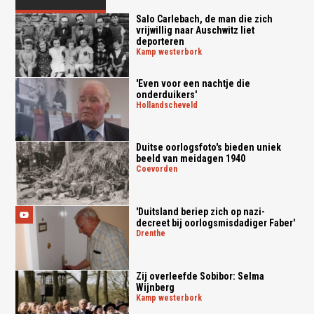
Salo Carlebach, de man die zich
vrijwillig naar Auschwitz liet
deporteren
kamp westerbork
'Even voor een nachtje die
onderduikers'
hollandscheveld
Duitse oorlogsfoto's bieden uniek
beeld van meidagen 1940
coevorden
'Duitsland beriep zich op nazi-
decreet bij oorlogsmisdadiger Faber'
drenthe
Zij overleefde Sobibor: Selma
Wijnberg
kamp westerbork