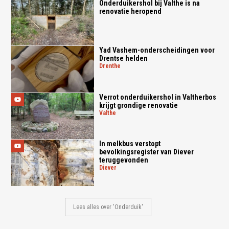
Onderduikershol bij Valthe is na
renovatie heropend
Yad Vashem-onderscheidingen voor
Drentse helden
drenthe
Verrot onderduikershol in Valtherbos
krijgt grondige renovatie
valthe
In melkbus verstopt
bevolkingsregister van Diever
teruggevonden
diever
Lees alles over 'Onderduik'