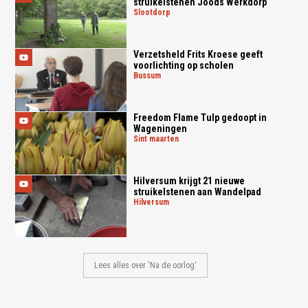
struikelstenen Joods Werkdorp
slootdorp
Verzetsheld Frits Kroese geeft
voorlichting op scholen
bussum
Freedom Flame Tulp gedoopt in
Wageningen
sint maarten
Hilversum krijgt 21 nieuwe
struikelstenen aan Wandelpad
hilversum
Lees alles over 'Na de oorlog'