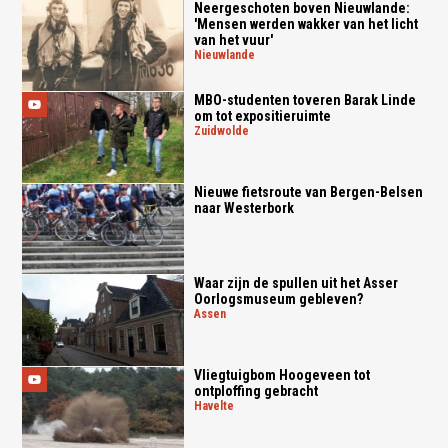
Neergeschoten boven Nieuwlande:
'Mensen werden wakker van het licht
van het vuur'
nieuwlande
MBO-studenten toveren Barak Linde
om tot expositieruimte
zuidwolde
Nieuwe fietsroute van Bergen-Belsen
naar Westerbork
Waar zijn de spullen uit het Asser
Oorlogsmuseum gebleven?
assen
Vliegtuigbom Hoogeveen tot
ontploffing gebracht
havelte