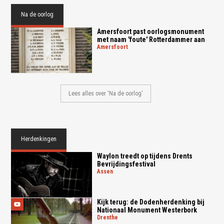
Na de oorlog
Amersfoort past oorlogsmonument
met naam 'foute' Rotterdammer aan
amersfoort
Lees alles over 'Na de oorlog'
Herdenkingen
Waylon treedt op tijdens Drents
Bevrijdingsfestival
assen
Kijk terug: de Dodenherdenking bij
Nationaal Monument Westerbork
drenthe