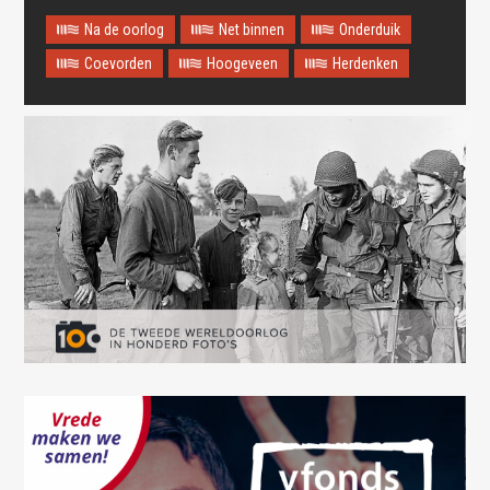
Na de oorlog
Net binnen
Onderduik
Coevorden
Hoogeveen
Herdenken