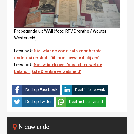
Propaganda uit WWII (foto: RTV Drenthe / Wouter
Westerveld)
Lees ook:
Nieuwlande zoekt hulp voor herstel
onderduikershol: 'Dit moet bewaard blijven'
Lees ook:
Nieuw boek over 'misschien wel de
belangrijkste Drentse verzetsheld'
Deel op Facebook
Deel in je netwerk
Deel op Twitter
Deel met een vriend
Nieuwlande