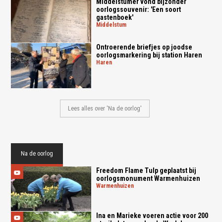
Middelstumer vond bijzonder
oorlogssouvenir: 'Een soort
gastenboek'
middelstum
Ontroerende briefjes op joodse
oorlogsmarkering bij station Haren
haren
Lees alles over 'Na de oorlog'
Na de oorlog
Freedom Flame Tulp geplaatst bij
oorlogsmonument Warmenhuizen
warmenhuizen
Ina en Marieke voeren actie voor 200