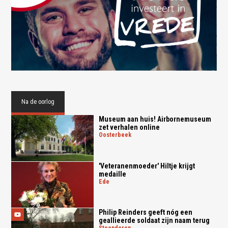
Na de oorlog
Museum aan huis! Airbornemuseum
zet verhalen online
oosterbeek
'Veteranenmoeder' Hiltje krijgt
medaille
ede
Philip Reinders geeft nóg een
geallieerde soldaat zijn naam terug