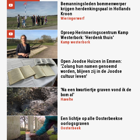
Bemanningsleden bommenwerper
krijgen herdenkingspaal in Hollands
Kroon
wieringerwerf
Oproep Herinneringscentrum Kamp
Westerbork: 'Herdenk thuis'
kamp westerbork
Open Joodse Huizen in Emmen:
'Zolang hun namen genoemd
worden, blijven zij in de Joodse
cultuur leven'
'Na een kwartiertje graven vond ik de
bom al'
havelte
Een lichtje op alle Oosterbeekse
oorlogsgraven
oosterbeek