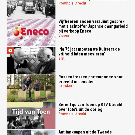
provincie utrecht
Vijfheerenlanden verzuimt gesprek
met slachtoffer Japanse dwangarbeid
bij verkoop Eneco
vianen
'Na 75 jaar moeten we Duitsers de
vrijheid laten meevieren'
elst
Russen trekken portemonnee voor
ereveld in Leusden
leusden
Serie Tijd van Toen op RTV Utrecht
over foto's uit de oorlog
provincie utrecht
Antitankwapen uit de Tweede