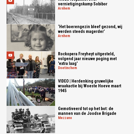
vernietigingskamp Sobibor
arnhem
‘Het boerengezin bleef gezond, wij
werden steeds magerder’
arnhem
Rockopera Freyheyt uitgesteld,
volgend jaar nieuwe poging met
'extra laag'
doetinchem
VIDEO | Herdenking gruwelijke
wraakactie bij Woeste Hoeve maart
1945
Gemotiveerd tot op het bot: de
mannen van de Joodse Brigade
mezzano