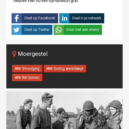
hebben hier nu een symbolisch graf."
Deel op Facebook
Deel in je netwerk
Deel op Twitter
Deel met een vriend
Moergestel
Vervolging
Oorlog wereldwijd
Net binnen