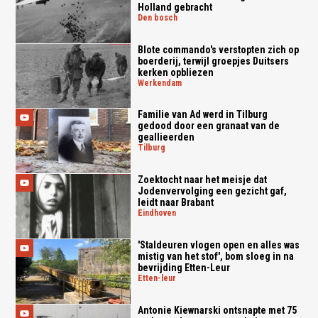
Holland gebracht
den bosch
Blote commando's verstopten zich op
boerderij, terwijl groepjes Duitsers
kerken opbliezen
werkendam
Familie van Ad werd in Tilburg
gedood door een granaat van de
geallieerden
tilburg
Zoektocht naar het meisje dat
Jodenvervolging een gezicht gaf,
leidt naar Brabant
eindhoven
'Staldeuren vlogen open en alles was
mistig van het stof', bom sloeg in na
bevrijding Etten-Leur
etten-leur
Antonie Kiewnarski ontsnapte met 75