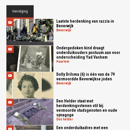
Vervolging
Laatste herdenking van razzia in
Beverwijk
beverwijk
Ondergedoken kind draagt
onderduikouders postuum aan voor
onderscheiding Yad Vashem
haarlem
Dolly Drilsma (6) is één van de 79
vermoordde Beverwijkse joden
beverwijk
Den Helder staat met
herdenkingsstenen stil bij
vermoorde stadsgenoten en oude
synagoge
den helder
Een onderduikadres met een