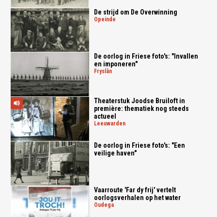
De strijd om De Overwinning
opeinde
De oorlog in Friese foto's: "Invallen
en imponeren"
fryslân
Theaterstuk Joodse Bruiloft in
première: thematiek nog steeds
actueel
leeuwarden
De oorlog in Friese foto's: "Een
veilige haven"
Vaarroute 'Far dy frij' vertelt
oorlogsverhalen op het water
oudega