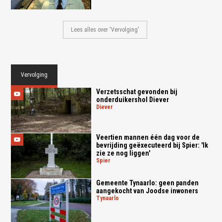
Lees alles over 'Vervolging'
Vervolging
Verzetsschat gevonden bij
onderduikershol Diever
diever
Veertien mannen één dag voor de
bevrijding geëxecuteerd bij Spier: 'Ik
zie ze nog liggen'
spier
Gemeente Tynaarlo: geen panden
aangekocht van Joodse inwoners
tynaarlo