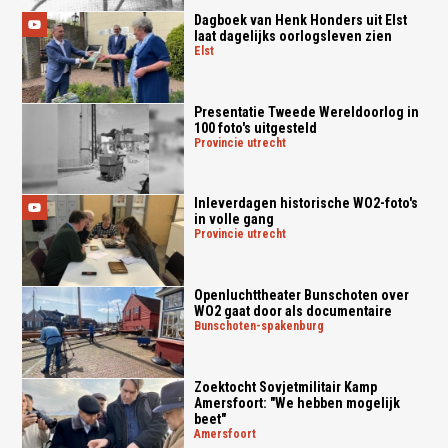
Dagboek van Henk Honders uit Elst
laat dagelijks oorlogsleven zien
elst
Presentatie Tweede Wereldoorlog in
100 foto's uitgesteld
provincie utrecht
Inleverdagen historische WO2-foto's
in volle gang
provincie utrecht
Openluchttheater Bunschoten over
WO2 gaat door als documentaire
bunschoten-spakenburg
Zoektocht Sovjetmilitair Kamp
Amersfoort: "We hebben mogelijk
beet"
amersfoort