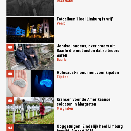
roermond
Fotoalbum 'Heel Limburg is vrij'
venlo
Joodse jongens, over broers uit
Baarlo die niet wisten dat ze broers
waren
baarlo
Holocaust-monument voor Eijsden
eijsden
Kransen voor de Amerikaanse
soldaten in Margraten
margraten
Ooggetuigen: Eindelijk heel Limburg
bevrijd, 3 maart 1945