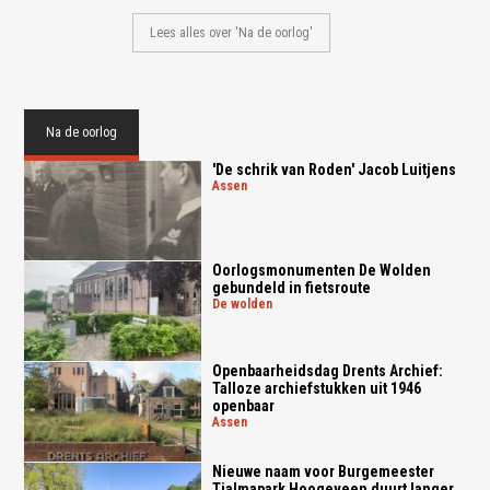
Lees alles over 'Na de oorlog'
Na de oorlog
'De schrik van Roden' Jacob Luitjens
assen
Oorlogsmonumenten De Wolden
gebundeld in fietsroute
de wolden
Openbaarheidsdag Drents Archief:
Talloze archiefstukken uit 1946
openbaar
assen
Nieuwe naam voor Burgemeester
Tjalmapark Hoogeveen duurt langer