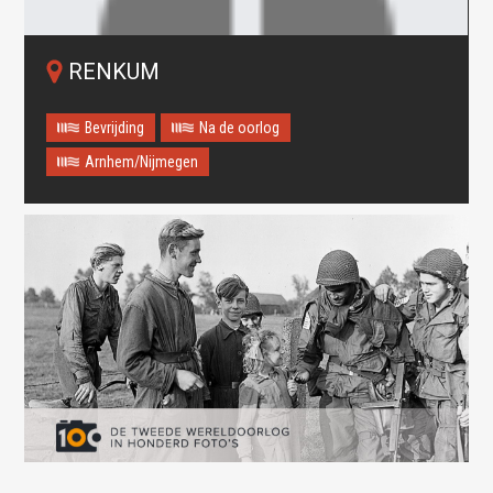
RENKUM
Bevrijding
Na de oorlog
Arnhem/Nijmegen
Oops! Something went
wrong.
This page didn't load Google Maps correctly. See the
JavaScript console for technical details.