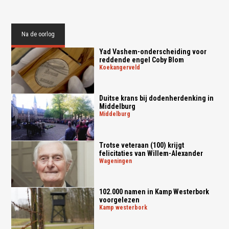
Na de oorlog
Yad Vashem-onderscheiding voor
reddende engel Coby Blom
koekangerveld
Duitse krans bij dodenherdenking in
Middelburg
middelburg
Trotse veteraan (100) krijgt
felicitaties van Willem-Alexander
wageningen
102.000 namen in Kamp Westerbork
voorgelezen
kamp westerbork