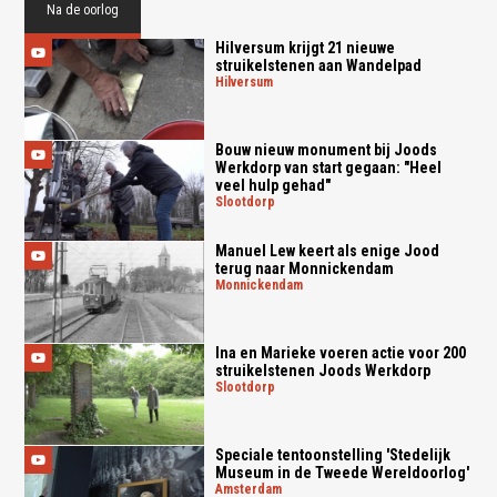
Na de oorlog
Hilversum krijgt 21 nieuwe
struikelstenen aan Wandelpad
hilversum
Bouw nieuw monument bij Joods
Werkdorp van start gegaan: "Heel
veel hulp gehad"
slootdorp
Manuel Lew keert als enige Jood
terug naar Monnickendam
monnickendam
Ina en Marieke voeren actie voor 200
struikelstenen Joods Werkdorp
slootdorp
Speciale tentoonstelling 'Stedelijk
Museum in de Tweede Wereldoorlog'
amsterdam