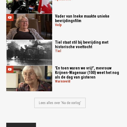
Vader van Ineke maakte unieke
bevrijdingsfilm
velp
Tiel staat stil bij bevrijding met
historische voettocht
tiel
'En toen waren we vrij!', mevrouw
Krijnen-Wagenaar (100) weet het nog
als de dag van gisteren
warnsveld
Lees alles over 'Na de oorlog'