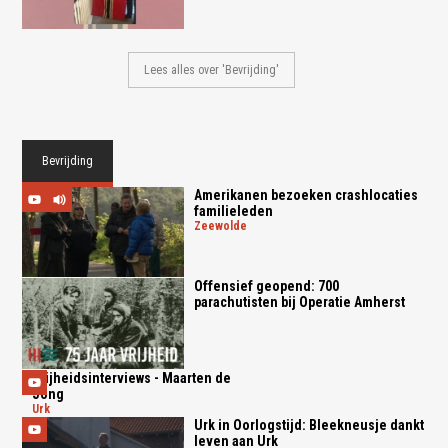
Lees alles over 'Bevrijding'
Bevrijding
Amerikanen bezoeken crashlocaties
familieleden
zeewolde
Offensief geopend: 700
parachutisten bij Operatie Amherst
Vrijheidsinterviews - Maarten de
Jong
urk
Urk in Oorlogstijd: Bleekneusje dankt
leven aan Urk