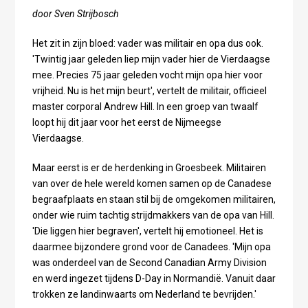
door Sven Strijbosch
Het zit in zijn bloed: vader was militair en opa dus ook.
'Twintig jaar geleden liep mijn vader hier de Vierdaagse
mee. Precies 75 jaar geleden vocht mijn opa hier voor
vrijheid. Nu is het mijn beurt', vertelt de militair, officieel
master corporal Andrew Hill. In een groep van twaalf
loopt hij dit jaar voor het eerst de Nijmeegse
Vierdaagse.
Maar eerst is er de herdenking in Groesbeek. Militairen
van over de hele wereld komen samen op de Canadese
begraafplaats en staan stil bij de omgekomen militairen,
onder wie ruim tachtig strijdmakkers van de opa van Hill.
'Die liggen hier begraven', vertelt hij emotioneel. Het is
daarmee bijzondere grond voor de Canadees. 'Mijn opa
was onderdeel van de Second Canadian Army Division
en werd ingezet tijdens D-Day in Normandië. Vanuit daar
trokken ze landinwaarts om Nederland te bevrijden.'