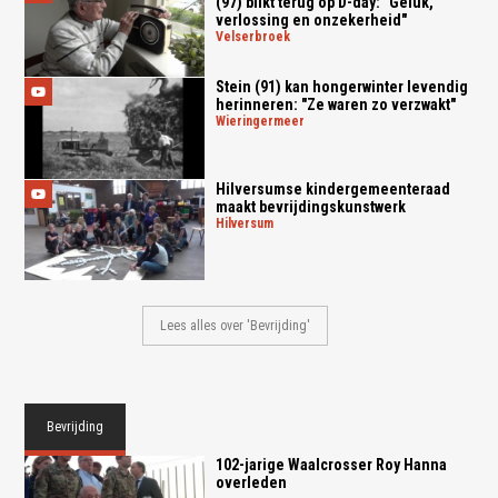
(97) blikt terug op D-day: "Geluk,
verlossing en onzekerheid"
velserbroek
Stein (91) kan hongerwinter levendig
herinneren: "Ze waren zo verzwakt"
wieringermeer
Hilversumse kindergemeenteraad
maakt bevrijdingskunstwerk
hilversum
Lees alles over 'Bevrijding'
Bevrijding
102-jarige Waalcrosser Roy Hanna
overleden