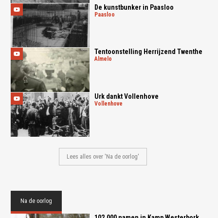
De kunstbunker in Paasloo
paasloo
Tentoonstelling Herrijzend Twenthe
almelo
Urk dankt Vollenhove
vollenhove
Lees alles over 'Na de oorlog'
Na de oorlog
102.000 namen in Kamp Westerbork