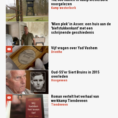
voorgelezen
kamp westerbork
'Mien plek' in Assen: een huis aan de
'biefstukkenkant' met een
schrijnende geschiedenis
Vijf vragen over Yad Vashem
drenthe
Oud-SS'er Siert Bruins in 2015
overleden
hoogeveen
Roman vertelt het verhaal van
werkkamp Tiendeveen
tiendeveen