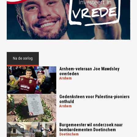
Na de oorlog
Arnhem-veteraan Joe Mawdsley
overleden
arnhem
Gedenksteen voor Palestina-pioniers
onthuld
arnhem
Burgemeester wil onderzoek naar
bombardementen Doetinchem
doetinchem