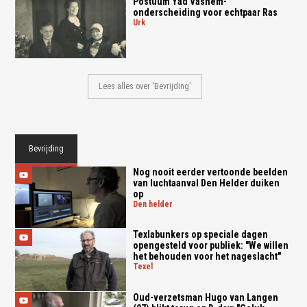
Postuum Yad Vashem-
onderscheiding voor echtpaar Ras
urk
Lees alles over 'Bevrijding'
Bevrijding
Nog nooit eerder vertoonde beelden
van luchtaanval Den Helder duiken
op
den helder
Texlabunkers op speciale dagen
opengesteld voor publiek: "We willen
het behouden voor het nageslacht"
texel
Oud-verzetsman Hugo van Langen