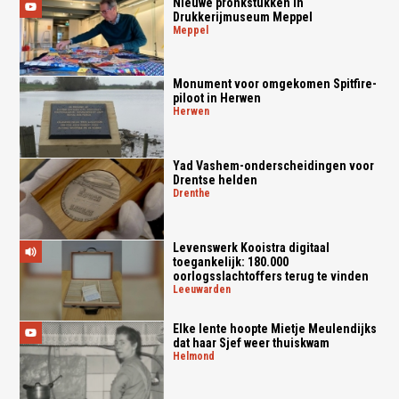
Nieuwe pronkstukken in
Drukkerijmuseum Meppel
meppel
Monument voor omgekomen Spitfire-
piloot in Herwen
herwen
Yad Vashem-onderscheidingen voor
Drentse helden
drenthe
Levenswerk Kooistra digitaal
toegankelijk: 180.000
oorlogsslachtoffers terug te vinden
leeuwarden
Elke lente hoopte Mietje Meulendijks
dat haar Sjef weer thuiskwam
helmond