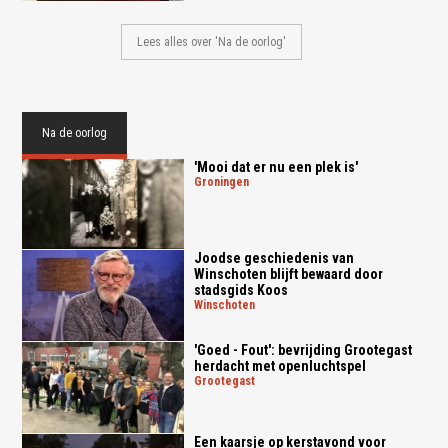
Lees alles over 'Na de oorlog'
Na de oorlog
'Mooi dat er nu een plek is'
groningen
Joodse geschiedenis van
Winschoten blijft bewaard door
stadsgids Koos
winschoten
'Goed - Fout': bevrijding Grootegast
herdacht met openluchtspel
grootegast
Een kaarsje op kerstavond voor