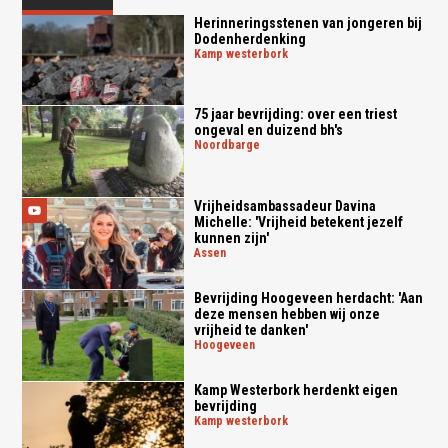
Herinneringsstenen van jongeren bij
Dodenherdenking
kamp westerbork
75 jaar bevrijding: over een triest
ongeval en duizend bh's
noordbarge
Vrijheidsambassadeur Davina
Michelle: 'Vrijheid betekent jezelf
kunnen zijn'
assen
Bevrijding Hoogeveen herdacht: 'Aan
deze mensen hebben wij onze
vrijheid te danken'
hoogeveen
Kamp Westerbork herdenkt eigen
bevrijding
kamp westerbork