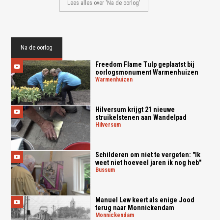
Lees alles over 'Na de oorlog'
Na de oorlog
Freedom Flame Tulp geplaatst bij
oorlogsmonument Warmenhuizen
warmenhuizen
Hilversum krijgt 21 nieuwe
struikelstenen aan Wandelpad
hilversum
Schilderen om niet te vergeten: "Ik
weet niet hoeveel jaren ik nog heb"
bussum
Manuel Lew keert als enige Jood
terug naar Monnickendam
monnickendam