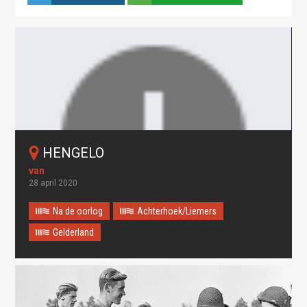
HENGELO
28 april 2020
Na de oorlog
Achterhoek/Liemers
Gelderland
Oops! Something went
wrong.
This page didn't load Google Maps correctly. See the