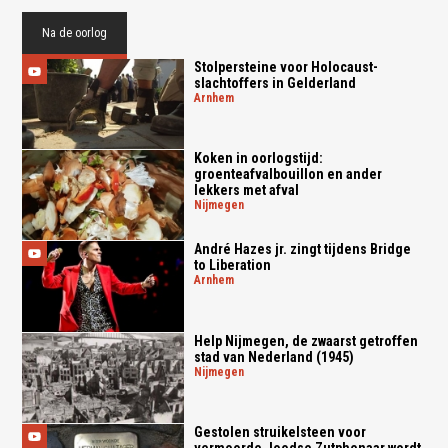
Na de oorlog
Stolpersteine voor Holocaust-
slachtoffers in Gelderland
arnhem
Koken in oorlogstijd:
groenteafvalbouillon en ander
lekkers met afval
nijmegen
André Hazes jr. zingt tijdens Bridge
to Liberation
arnhem
Help Nijmegen, de zwaarst getroffen
stad van Nederland (1945)
nijmegen
Gestolen struikelsteen voor