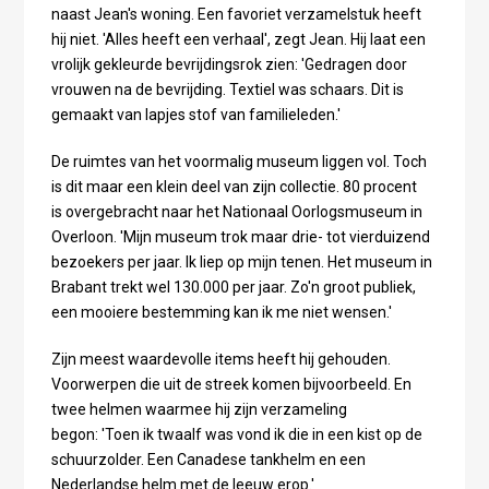
naast Jean's woning. Een favoriet verzamelstuk heeft
hij niet. 'Alles heeft een verhaal', zegt Jean. Hij laat een
vrolijk gekleurde bevrijdingsrok zien: 'Gedragen door
vrouwen na de bevrijding. Textiel was schaars. Dit is
gemaakt van lapjes stof van familieleden.'
De ruimtes van het voormalig museum liggen vol. Toch
is dit maar een klein deel van zijn collectie. 80 procent
is overgebracht naar het Nationaal Oorlogsmuseum in
Overloon. 'Mijn museum trok maar drie- tot vierduizend
bezoekers per jaar. Ik liep op mijn tenen. Het museum in
Brabant trekt wel 130.000 per jaar. Zo'n groot publiek,
een mooiere bestemming kan ik me niet wensen.'
Zijn meest waardevolle items heeft hij gehouden.
Voorwerpen die uit de streek komen bijvoorbeeld. En
twee helmen waarmee hij zijn verzameling
begon: 'Toen ik twaalf was vond ik die in een kist op de
schuurzolder. Een Canadese tankhelm en een
Nederlandse helm met de leeuw erop.'