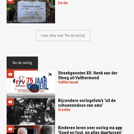
eerde
Lees alles over 'Na de oorlog'
Na de oorlog
Streekgenoten XII: Henk van der
Steeg uit Valthermond
valthermond
Bijzondere oorlogsfoto's 'uit de
schoenendoos van oma'
drenthe
Kinderen leren over oorlog via app:
'Goed en fout, en alles daartussen'