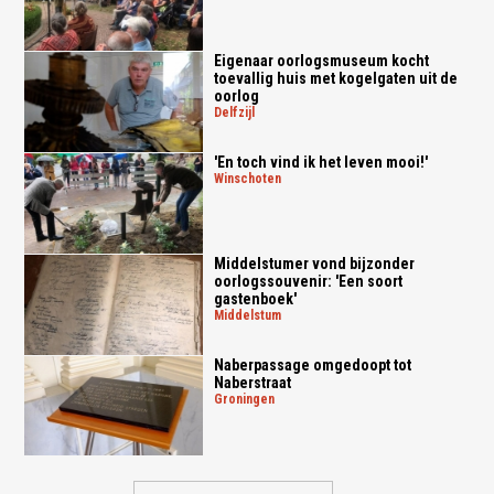
Eigenaar oorlogsmuseum kocht
toevallig huis met kogelgaten uit de
oorlog
delfzijl
'En toch vind ik het leven mooi!'
winschoten
Middelstumer vond bijzonder
oorlogssouvenir: 'Een soort
gastenboek'
middelstum
Naberpassage omgedoopt tot
Naberstraat
groningen