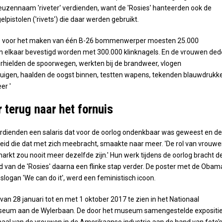
uzennaam 'riveter' verdienden, want de 'Rosies' hanteerden ook de
lpistolen ('rivets') die daar werden gebruikt.
it: voor het maken van één B-26 bommenwerper moesten 25.000
n elkaar bevestigd worden met 300.000 klinknagels. En de vrouwen de
rhielden de spoorwegen, werkten bij de brandweer, vlogen
tuigen, haalden de oogst binnen, testten wapens, tekenden blauwdrukk
er '
 terug naar het fornuis
rdienden een salaris dat voor de oorlog ondenkbaar was geweest en de
eid die dat met zich meebracht, smaakte naar meer. 'De rol van vrouw
arkt zou nooit meer dezelfde zijn.' Hun werk tijdens de oorlog bracht d
d van de 'Rosies' daarna een flinke stap verder. De poster met de Obam
 slogan 'We can do it', werd een feministisch icoon.
 van 28 januari tot en met 1 oktober 2017 te zien in het Nationaal
seum aan de Wylerbaan. De door het museum samengestelde expositi
rhaal van de vrouwen in de Amerikaanse industrie aan de hand van foto's