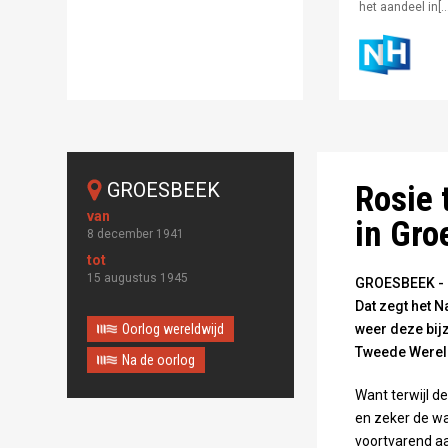
het aandeel in[…
GROESBEEK
Rosie 
in Gro
8 december 1941
15 augustus 1945
GROESBEEK - H
Dat zegt het 
Oorlog wereldwijd
weer deze bijz
Tweede Wereld
Na de oorlog
Want terwijl d
en zeker de wa
voortvarend aa