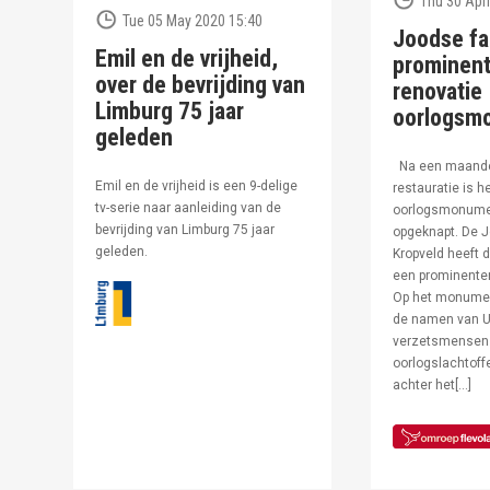
Thu 30 Apri
Tue 05 May 2020 15:40
Joodse fa
Emil en de vrijheid,
prominent
over de bevrijding van
renovatie
Limburg 75 jaar
oorlogsm
geleden
Na een maand
Emil en de vrijheid is een 9-delige
restauratie is h
tv-serie naar aanleiding van de
oorlogsmonumen
bevrijding van Limburg 75 jaar
opgeknapt. De J
geleden.
Kropveld heeft d
een prominenter
Op het monumen
de namen van U
verzetsmensen
oorlogslachtof
achter het[…]