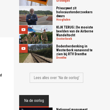
groningen
Privacywet zit
holocaustonderzoekers
dwars
hooghalen
KIJK TERUG | De mooiste
beelden van de Airborne
Wandeltocht
oosterbeek
Dodenherdenking in
Westerbork vanavond te
zien bij RTV Drenthe
drenthe
nd
Lees alles over 'Na de oorlog'
Na de oorlog
Nationaal monument