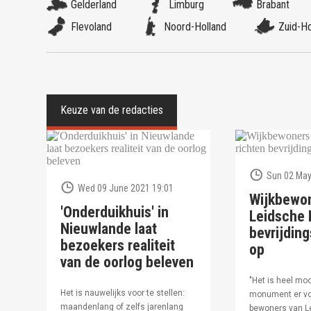
Gelderland
Limburg
Brabant
Flevoland
Noord-Holland
Zuid-Ho
Sun 02 May
Wed 09 June 2021 19:01
Wijkbewo
'Onderduikhuis' in
Leidsche R
Nieuwlande laat
bevrijdi
bezoekers realiteit
op
van de oorlog beleven
"Het is heel moo
Het is nauwelijks voor te stellen:
monument er vo
maandenlang of zelfs jarenlang
bewoners van Le