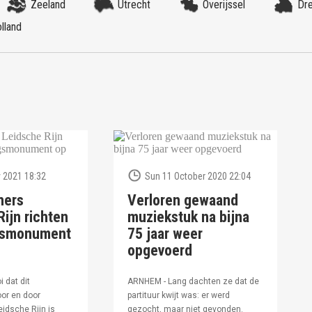
Zeeland
Utrecht
Overijssel
Dr
lland
 2021 18:32
Sun 11 October 2020 22:04
ners
Verloren gewaand
ijn richten
muziekstuk na bijna
ngsmonument
75 jaar weer
opgevoerd
i dat dit
ARNHEM - Lang dachten ze dat de
or en door
partituur kwijt was: er werd
idsche Rijn is
gezocht, maar niet gevonden.