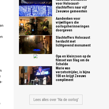
voor Holocaust-
slachtoffers naar vijf
Zeeuwse gemeenten
Aandenken voor
vrijwilligers die
den
oorlogsherinneringen
doorgeven
en
Slachtoffers Holocaust
herdacht met
lichtgevend monument
Opa en kleinzoon op de
filmset van Slag om de
Schelde
Marie was
en
verzetsstrijder, is bijna
100 en krijgt Zeeuws
e
compliment
a-
Lees alles over 'Na de oorlog'
e
,