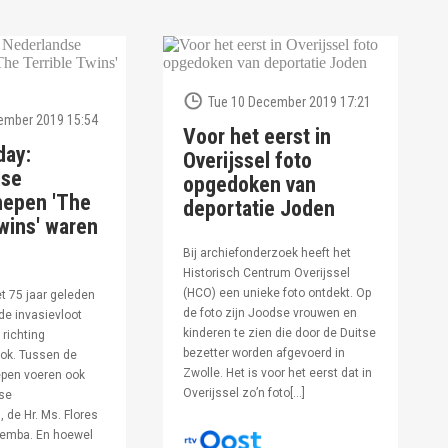
Tue 10 December 2019 17:21
ember 2019 15:54
Voor het eerst in
day:
Overijssel foto
dse
opgedoken van
hepen 'The
deportatie Joden
wins' waren
Bij archiefonderzoek heeft het
Historisch Centrum Overijssel
(HCO) een unieke foto ontdekt. Op
et 75 jaar geleden
de foto zijn Joodse vrouwen en
de invasievloot
kinderen te zien die door de Duitse
 richting
bezetter worden afgevoerd in
ok. Tussen de
Zwolle. Het is voor het eerst dat in
pen voeren ook
Overijssel zo’n foto[…]
se
 de Hr. Ms. Flores
oemba. En hoewel