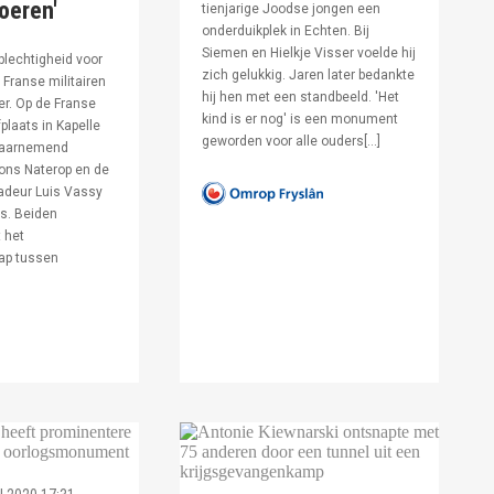
voeren'
tienjarige Joodse jongen een
onderduikplek in Echten. Bij
Siemen en Hielkje Visser voelde hij
lechtigheid voor
zich gelukkig. Jaren later bedankte
Franse militairen
hij hen met een standbeeld. 'Het
er. Op de Franse
kind is er nog' is een monument
fplaats in Kapelle
geworden voor alle ouders[…]
waarnemend
ons Naterop en de
deur Luis Vassy
s. Beiden
 het
ap tussen