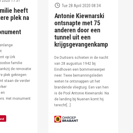
l 2020 17:31
Tue 28 April 2020 08:34
milie heeft
Antonie Kiewnarski
ere plek na
ontsnapte met 75
anderen door een
onument
tunnel uit een
krijgsgevangenkamp
enlange
et
t op Urk
De Duitsers schieten in de nacht
oodse familie
van 28 augustus 1942 bij
ankzij de renovatie
Eindhoven een bommenwerper
e plek gekregen.
neer. Twee bemanningsleden
t staan de verder
weten te ontsnappen uit het
rker
brandende vliegtuig. Een van hen
 en
is de Pool Antonie Kiewnarski. Na
fers. Het monument
de landing bij Nuenen komt hij
terecht[…]