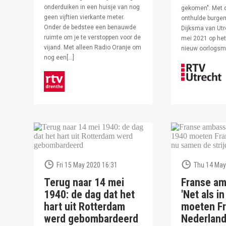
onderduiken in een huisje van nog
gekomen". Met 
geen vijftien vierkante meter.
onthulde burge
Onder de bedstee een benauwde
Dijksma van Utr
ruimte om je te verstoppen voor de
mei 2021 op het 
vijand. Met alleen Radio Oranje om
nieuw oorlogs
nog een[…]
Fri 15 May 2020 16:31
Thu 14 May
Terug naar 14 mei
Franse am
1940: de dag dat het
'Net als i
hart uit Rotterdam
moeten Fr
werd gebombardeerd
Nederlan