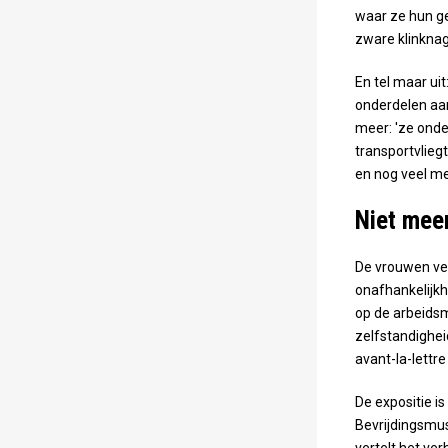
waar ze hun ge
zware klinknage
En tel maar u
onderdelen aa
meer: 'ze onde
transportvlieg
en nog veel me
Niet meer
De vrouwen ve
onafhankelijkh
op de arbeidsm
zelfstandighei
avant-la-lettre
De expositie is
Bevrijdingsmu
vertelt het ve