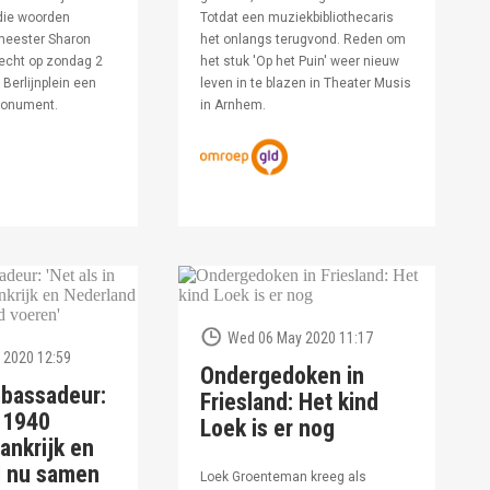
die woorden
Totdat een muziekbibliothecaris
meester Sharon
het onlangs terugvond. Reden om
echt op zondag 2
het stuk 'Op het Puin' weer nieuw
Berlijnplein een
leven in te blazen in Theater Musis
monument.
in Arnhem.
Wed 06 May 2020 11:17
 2020 12:59
Ondergedoken in
bassadeur:
Friesland: Het kind
n 1940
Loek is er nog
ankrijk en
d nu samen
Loek Groenteman kreeg als