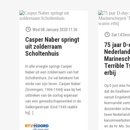
Wed 08 January 2020 11:36
Sat 14 Dec
Casper Naber springt
75 jaar D-
uit zolderraam
Nederlan
Scholtenhuis
Marinesc
Terrible T
In alle vroegte springt Casper
erbij
Naber uit een zolderraam van het
Scholtenhuis. De val betekent het
einde van zijn leven. Casper Naber
Op 5 juni was h
(Groningen, 1906-1944) was bij het
dat de Geallieer
uitbreken van de oorlog eigenaar
vanuit Engeland
van een gereedschapswinkel in de
Normandië vertr
Gelkingestraat. Eind 1943 raakte
duizenden sche
hij[…]
twee Nederland
kanonneerboten,
en de Hr. Ms. S