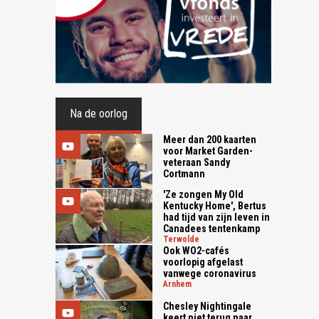
Na de oorlog
Meer dan 200 kaarten
voor Market Garden-
veteraan Sandy
Cortmann
'Ze zongen My Old
Kentucky Home', Bertus
had tijd van zijn leven in
Canadees tentenkamp
terwolde
Ook WO2-cafés
voorlopig afgelast
vanwege coronavirus
arnhem
Chesley Nightingale
keert niet terug naar