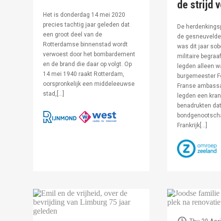
de strijd 
Het is donderdag 14 mei 2020
precies tachtig jaar geleden dat
De herdenkingsp
een groot deel van de
de gesneuvelde 
Rotterdamse binnenstad wordt
was dit jaar sob
verwoest door het bombardement
militaire begraa
en de brand die daar op volgt. Op
legden alleen 
14 mei 1940 raakt Rotterdam,
burgemeester F
oorspronkelijk een middeleeuwse
Franse ambassa
stad,[…]
legden een kran
benadrukten dat
bondgenootsch
Frankrijk[…]