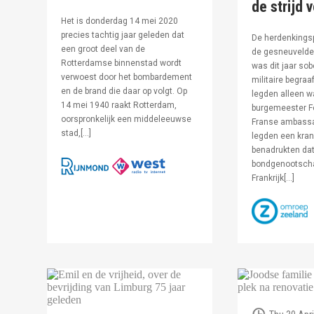
de strijd 
Het is donderdag 14 mei 2020
precies tachtig jaar geleden dat
De herdenkingsp
een groot deel van de
de gesneuvelde 
Rotterdamse binnenstad wordt
was dit jaar sob
verwoest door het bombardement
militaire begraa
en de brand die daar op volgt. Op
legden alleen 
14 mei 1940 raakt Rotterdam,
burgemeester F
oorspronkelijk een middeleeuwse
Franse ambassa
stad,[…]
legden een kran
benadrukten dat
bondgenootsch
Frankrijk[…]