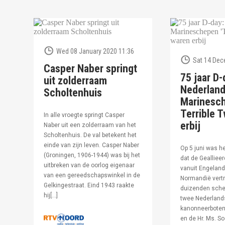
Wed 08 January 2020 11:36
Sat 14 Dec
Casper Naber springt
75 jaar D-
uit zolderraam
Nederlan
Scholtenhuis
Marinesc
Terrible T
In alle vroegte springt Casper
erbij
Naber uit een zolderraam van het
Scholtenhuis. De val betekent het
einde van zijn leven. Casper Naber
Op 5 juni was h
(Groningen, 1906-1944) was bij het
dat de Geallieer
uitbreken van de oorlog eigenaar
vanuit Engeland
van een gereedschapswinkel in de
Normandië vertr
Gelkingestraat. Eind 1943 raakte
duizenden sche
hij[…]
twee Nederland
kanonneerboten,
en de Hr. Ms. S