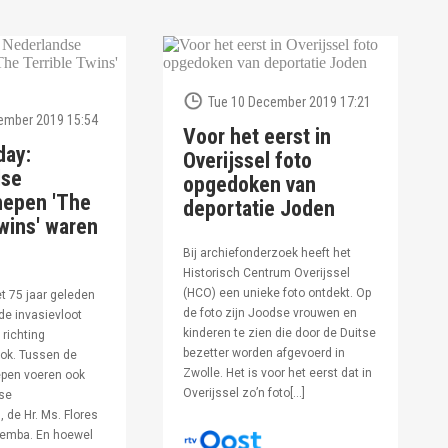
Tue 10 December 2019 17:21
ember 2019 15:54
Voor het eerst in
day:
Overijssel foto
dse
opgedoken van
hepen 'The
deportatie Joden
wins' waren
Bij archiefonderzoek heeft het
Historisch Centrum Overijssel
(HCO) een unieke foto ontdekt. Op
et 75 jaar geleden
de foto zijn Joodse vrouwen en
de invasievloot
kinderen te zien die door de Duitse
 richting
bezetter worden afgevoerd in
ok. Tussen de
Zwolle. Het is voor het eerst dat in
pen voeren ook
Overijssel zo’n foto[…]
se
 de Hr. Ms. Flores
oemba. En hoewel