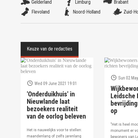
Gelderland
Limburg
Brabant
Flevoland
Noord-Holland
Zuid-Ho
Sun 02 May
Wed 09 June 2021 19:01
Wijkbewo
'Onderduikhuis' in
Leidsche R
Nieuwlande laat
bevrijdi
bezoekers realiteit
op
van de oorlog beleven
"Het is heel moo
Het is nauwelijks voor te stellen:
monument er vo
maandenlang of zelfs jarenlang
bewoners van Le