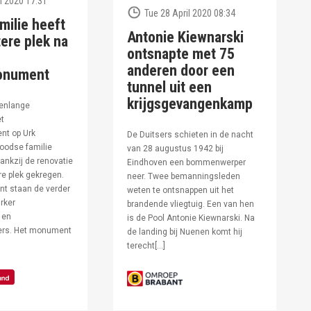
l 2020 17:31
Tue 28 April 2020 08:34
milie heeft
Antonie Kiewnarski
ere plek na
ontsnapte met 75
anderen door een
onument
tunnel uit een
krijgsgevangenkamp
enlange
et
t op Urk
De Duitsers schieten in de nacht
oodse familie
van 28 augustus 1942 bij
ankzij de renovatie
Eindhoven een bommenwerper
e plek gekregen.
neer. Twee bemanningsleden
t staan de verder
weten te ontsnappen uit het
rker
brandende vliegtuig. Een van hen
 en
is de Pool Antonie Kiewnarski. Na
fers. Het monument
de landing bij Nuenen komt hij
terecht[…]