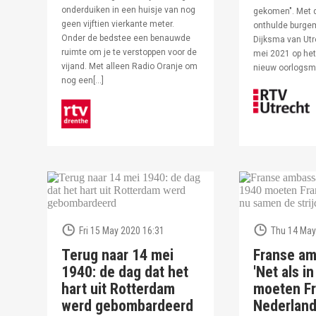
onderduiken in een huisje van nog
gekomen". Met 
geen vijftien vierkante meter.
onthulde burge
Onder de bedstee een benauwde
Dijksma van Utr
ruimte om je te verstoppen voor de
mei 2021 op het 
vijand. Met alleen Radio Oranje om
nieuw oorlogs
nog een[…]
Fri 15 May 2020 16:31
Thu 14 May
Terug naar 14 mei
Franse am
1940: de dag dat het
'Net als i
hart uit Rotterdam
moeten Fr
werd gebombardeerd
Nederlan