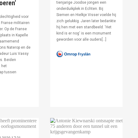
voeren'
tienjarige Joodse jongen een
onderduikplek in Echten. Bij
Siemen en Hielkje Visser voelde hij
lechtigheid voor
zich gelukkig. Jaren later bedankte
Franse militairen
hij hen met een standbeeld. 'Het
er. Op de Franse
kind is er nog' is een monument
fplaats in Kapelle
geworden voor alle ouders[…]
waarnemend
ons Naterop en de
deur Luis Vassy
s. Beiden
 het
ap tussen