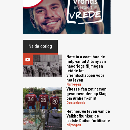
Na de oorlog
Note in a coat: hoe de
hulp vanuit Albany aan
naoorlogs Nijmegen
leidde tot
vriendschappen voor
het leven
nijmegen
Vitesse-fan zet namen
gesneuvelden op Slag
om Arnhem-shirt
oosterbeek
Het nieuwe leven van de
Valkhofbunker, de
laatste Duitse fortificatie
nijmegen