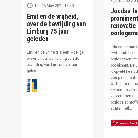
Thu 30 Apri
Tue 05 May 2020 15:40
Joodse fa
Emil en de vrijheid,
prominent
over de bevrijding van
renovatie
Limburg 75 jaar
oorlogsm
geleden
Na een maand
Emil en de vrijheid is een 9-delige
restauratie is h
tv-serie naar aanleiding van de
oorlogsmonumen
bevrijding van Limburg 75 jaar
opgeknapt. De J
geleden.
Kropveld heeft d
een prominenter
Op het monumen
de namen van U
verzetsmensen
oorlogslachtof
achter het[…]