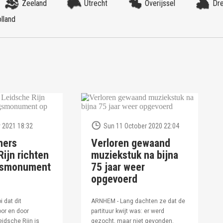
Zeeland
Utrecht
Overijssel
Dr
lland
 2021 18:32
Sun 11 October 2020 22:04
ners
Verloren gewaand
ijn richten
muziekstuk na bijna
ngsmonument
75 jaar weer
opgevoerd
i dat dit
ARNHEM - Lang dachten ze dat de
or en door
partituur kwijt was: er werd
idsche Rijn is
gezocht, maar niet gevonden.