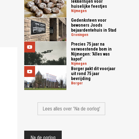
lekkernijen voor
huiselijke feestjes
nijmegen
Gedenksteen voor
bewoners Joods
bejaardentehuis in Stad
groningen
Precies 75 jaar na
verwoestende bom in
Nijmegen: 'Alles was
kapot'
nijmegen
Borger pakt dit voorjaar
uit rond 75 jaar
bevrijding
borger
Lees alles over 'Na de oorlog'
Na de oorlog