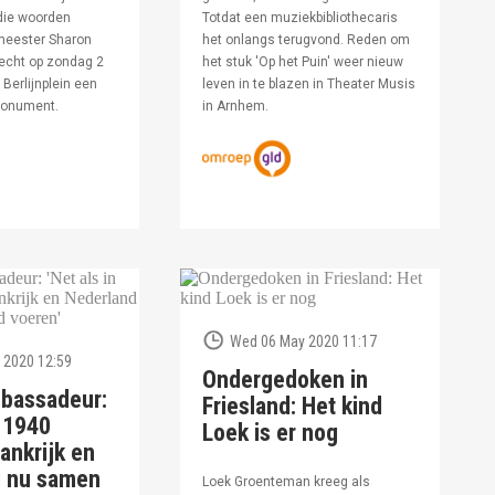
die woorden
Totdat een muziekbibliothecaris
meester Sharon
het onlangs terugvond. Reden om
echt op zondag 2
het stuk 'Op het Puin' weer nieuw
Berlijnplein een
leven in te blazen in Theater Musis
monument.
in Arnhem.
Wed 06 May 2020 11:17
 2020 12:59
Ondergedoken in
bassadeur:
Friesland: Het kind
n 1940
Loek is er nog
ankrijk en
d nu samen
Loek Groenteman kreeg als