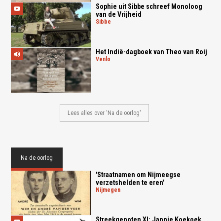
Sophie uit Sibbe schreef Monoloog
van de Vrijheid
sibbe
Het Indië-dagboek van Theo van Roij
venlo
Lees alles over 'Na de oorlog'
Na de oorlog
'Straatnamen om Nijmeegse
verzetshelden te eren'
nijmegen
Streekgenoten XI: Jannie Koekoek