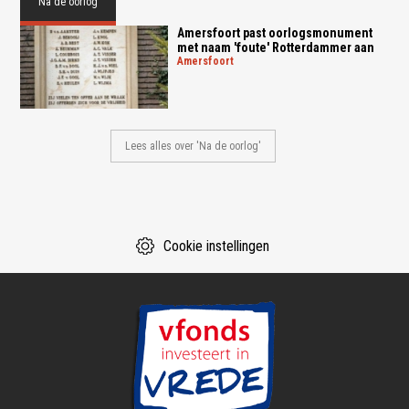
Na de oorlog
Amersfoort past oorlogsmonument
met naam 'foute' Rotterdammer aan
amersfoort
Lees alles over 'Na de oorlog'
Cookie instellingen