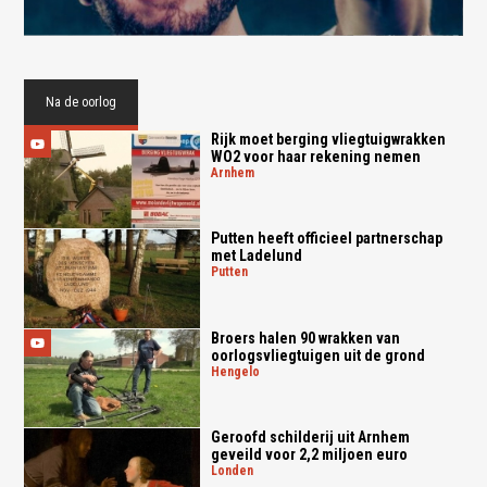
Na de oorlog
Rijk moet berging vliegtuigwrakken
WO2 voor haar rekening nemen
arnhem
Putten heeft officieel partnerschap
met Ladelund
putten
Broers halen 90 wrakken van
oorlogsvliegtuigen uit de grond
hengelo
Geroofd schilderij uit Arnhem
geveild voor 2,2 miljoen euro
londen