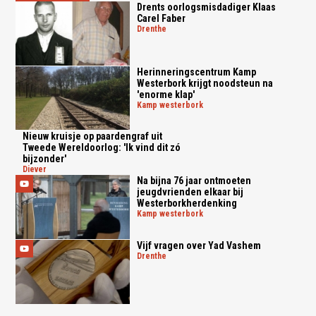
Drents oorlogsmisdadiger Klaas
Carel Faber
drenthe
Herinneringscentrum Kamp
Westerbork krijgt noodsteun na
'enorme klap'
kamp westerbork
Nieuw kruisje op paardengraf uit
Tweede Wereldoorlog: 'Ik vind dit zó
bijzonder'
diever
Na bijna 76 jaar ontmoeten
jeugdvrienden elkaar bij
Westerborkherdenking
kamp westerbork
Vijf vragen over Yad Vashem
drenthe