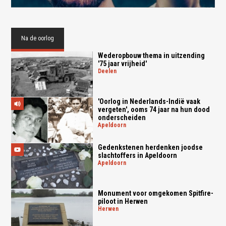
Na de oorlog
Wederopbouw thema in uitzending
'75 jaar vrijheid'
deelen
'Oorlog in Nederlands-Indië vaak
vergeten', ooms 74 jaar na hun dood
onderscheiden
apeldoorn
Gedenkstenen herdenken joodse
slachtoffers in Apeldoorn
apeldoorn
Monument voor omgekomen Spitfire-
piloot in Herwen
herwen