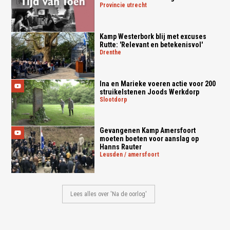
provincie utrecht
Kamp Westerbork blij met excuses
Rutte: 'Relevant en betekenisvol'
drenthe
Ina en Marieke voeren actie voor 200
struikelstenen Joods Werkdorp
slootdorp
Gevangenen Kamp Amersfoort
moeten boeten voor aanslag op
Hanns Rauter
leusden / amersfoort
Lees alles over 'Na de oorlog'