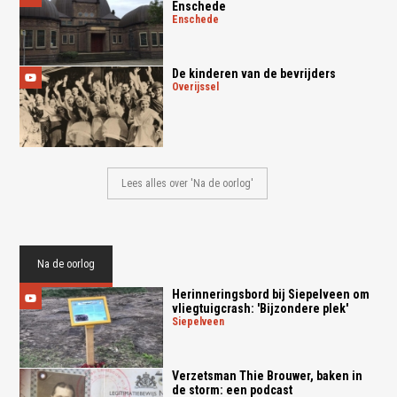
Enschede
enschede
De kinderen van de bevrijders
overijssel
Lees alles over 'Na de oorlog'
Na de oorlog
Herinneringsbord bij Siepelveen om
vliegtuigcrash: 'Bijzondere plek'
siepelveen
Verzetsman Thie Brouwer, baken in
de storm: een podcast