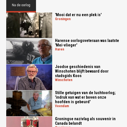
Na de oorlog
'Mooi dat er nu een plek is'
groningen
Harense oorlogsveteraan was laatste
'Mei-vlieger'
haren
Joodse geschiedenis van
Winschoten blijft bewaard door
stadsgids Koos
winschoten
Stille getuigen van de luchtoorlog;
'indruk van wat er boven onze
hoofden is gebeurd'
veendam
Groningse nazivlag als souvenir in
Canada belandt