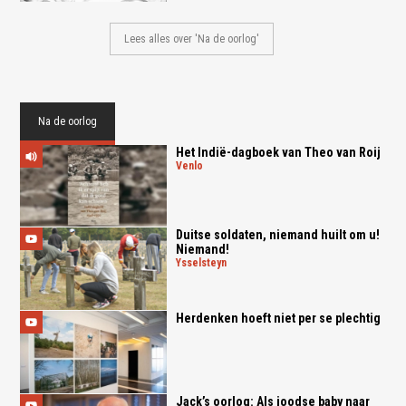
Lees alles over 'Na de oorlog'
Na de oorlog
Het Indië-dagboek van Theo van Roij
venlo
Duitse soldaten, niemand huilt om u!
Niemand!
ysselsteyn
Herdenken hoeft niet per se plechtig
Jack’s oorlog: Als joodse baby naar