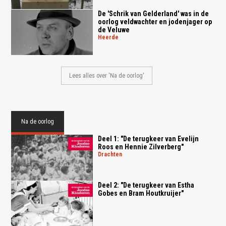
De 'Schrik van Gelderland' was in de
oorlog veldwachter en jodenjager op
de Veluwe
heerde
Lees alles over 'Na de oorlog'
Na de oorlog
Deel 1: "De terugkeer van Evelijn
Roos en Hennie Zilverberg"
drachten
Deel 2: "De terugkeer van Estha
Gobes en Bram Houtkruijer"