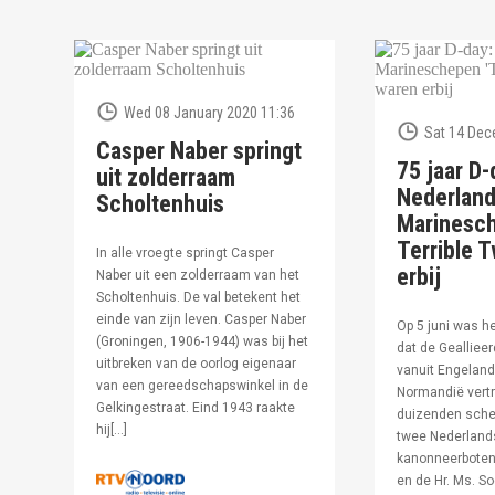
Wed 08 January 2020 11:36
Sat 14 Dec
Casper Naber springt
75 jaar D-
uit zolderraam
Nederlan
Scholtenhuis
Marinesc
Terrible T
In alle vroegte springt Casper
erbij
Naber uit een zolderraam van het
Scholtenhuis. De val betekent het
einde van zijn leven. Casper Naber
Op 5 juni was h
(Groningen, 1906-1944) was bij het
dat de Geallieer
uitbreken van de oorlog eigenaar
vanuit Engeland
van een gereedschapswinkel in de
Normandië vertr
Gelkingestraat. Eind 1943 raakte
duizenden sche
hij[…]
twee Nederland
kanonneerboten,
en de Hr. Ms. S