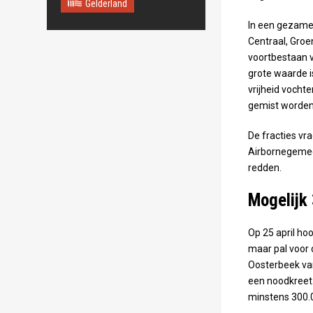
Gelderland
Maps correctly. See the
JavaScript console for
In een gezamen
technical details.
Centraal, Groe
voortbestaan 
grote waarde i
vrijheid vocht
gemist worden,
De fracties vr
Airbornegemee
redden.
Mogelijk
Op 25 april ho
maar pal voor
Oosterbeek van
een noodkreet.
minstens 300.