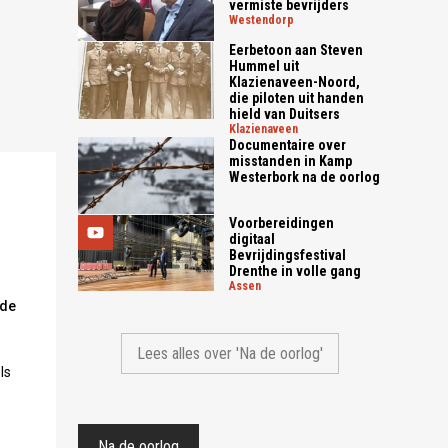
vermiste bevrijders
westendorp
Eerbetoon aan Steven
Hummel uit
Klazienaveen-Noord,
die piloten uit handen
hield van Duitsers
klazienaveen
Documentaire over
misstanden in Kamp
Westerbork na de oorlog
Voorbereidingen
digitaal
Bevrijdingsfestival
Drenthe in volle gang
assen
 de
Lees alles over 'Na de oorlog'
ls
Na de oorlog