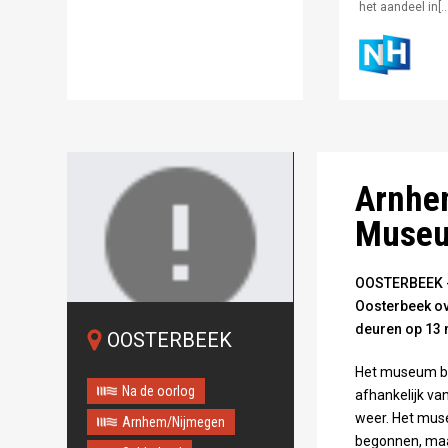
het aandeel in[…
Foto: ANP
Arnhem
Museu
OOSTERBEEK - 
Oosterbeek o
deuren op 13 
OOSTERBEEK
Oops!
Something
Het museum bre
Na de oorlog
afhankelijk va
went wrong.
weer. Het muse
Arnhem/Nijmegen
begonnen, maa
This page didn't load Google