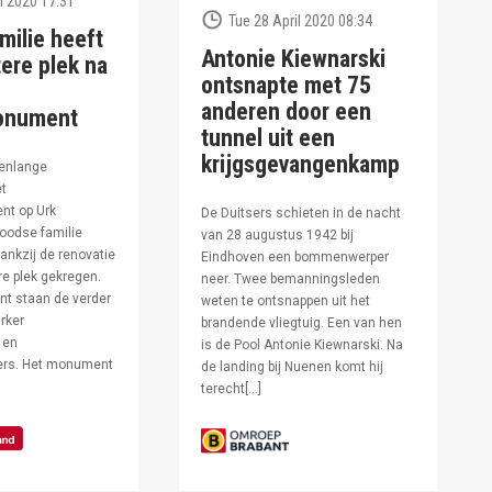
l 2020 17:31
Tue 28 April 2020 08:34
milie heeft
Antonie Kiewnarski
ere plek na
ontsnapte met 75
anderen door een
onument
tunnel uit een
krijgsgevangenkamp
enlange
et
t op Urk
De Duitsers schieten in de nacht
oodse familie
van 28 augustus 1942 bij
ankzij de renovatie
Eindhoven een bommenwerper
e plek gekregen.
neer. Twee bemanningsleden
t staan de verder
weten te ontsnappen uit het
rker
brandende vliegtuig. Een van hen
 en
is de Pool Antonie Kiewnarski. Na
fers. Het monument
de landing bij Nuenen komt hij
terecht[…]