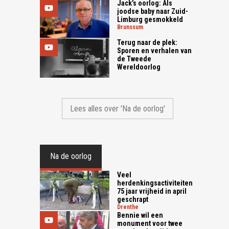
Jack’s oorlog: Als
joodse baby naar Zuid-
Limburg gesmokkeld
brunssum
Terug naar de plek:
Sporen en verhalen van
de Tweede
Wereldoorlog
Lees alles over 'Na de oorlog'
Na de oorlog
Veel
herdenkingsactiviteiten
75 jaar vrijheid in april
geschrapt
drenthe
Bennie wil een
monument voor twee