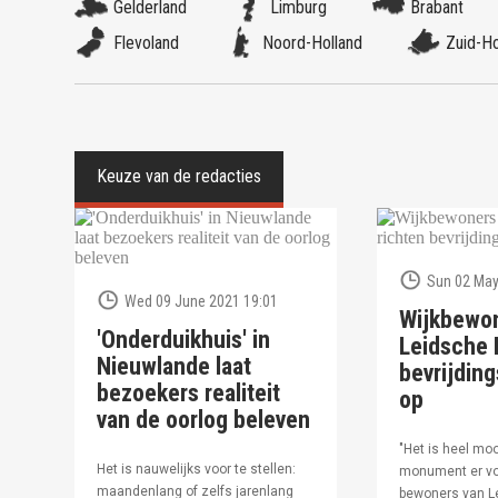
Gelderland
Limburg
Brabant
Flevoland
Noord-Holland
Zuid-Ho
Sun 02 May
Wed 09 June 2021 19:01
Wijkbewo
'Onderduikhuis' in
Leidsche R
Nieuwlande laat
bevrijdi
bezoekers realiteit
op
van de oorlog beleven
"Het is heel moo
Het is nauwelijks voor te stellen:
monument er vo
maandenlang of zelfs jarenlang
bewoners van Le