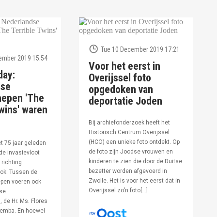
Tue 10 December 2019 17:21
ember 2019 15:54
Voor het eerst in
day:
Overijssel foto
dse
opgedoken van
hepen 'The
deportatie Joden
wins' waren
Bij archiefonderzoek heeft het
Historisch Centrum Overijssel
(HCO) een unieke foto ontdekt. Op
et 75 jaar geleden
de foto zijn Joodse vrouwen en
de invasievloot
kinderen te zien die door de Duitse
 richting
bezetter worden afgevoerd in
ok. Tussen de
Zwolle. Het is voor het eerst dat in
pen voeren ook
Overijssel zo’n foto[…]
se
 de Hr. Ms. Flores
oemba. En hoewel