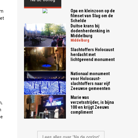
Opa en kleinzoon op de
em
filmset van Slag om de
het
Schelde
Duitse krans bij
dodenherdenking in
Middelburg
middelburg
Slachtoffers Holocaust
herdacht met
lichtgevend monument
Nationaal monument
voor Holocaust-
slachtoffers naar vijf
Zeeuwse gemeenten
Marie was
verzetsstrijder, is bijna
n,
100 en krijgt Zeeuws
n
compliment
se
Lees alles over 'Na de oorlog'