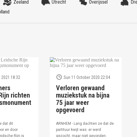
Zeeland
Utrecht
Overijssel
Dr
lland
 2021 18:32
Sun 11 October 2020 22:04
ners
Verloren gewaand
ijn richten
muziekstuk na bijna
ngsmonument
75 jaar weer
opgevoerd
i dat dit
ARNHEM - Lang dachten ze dat de
or en door
partituur kwijt was: er werd
idsche Rijn is
gezocht, maar niet gevonden.