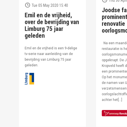
Thu 30 Apri
Tue 05 May 2020 15:40
Joodse fa
Emil en de vrijheid,
prominent
over de bevrijding van
renovatie
Limburg 75 jaar
oorlogsm
geleden
Na een maand
Emil en de vrijheid is een 9-delige
restauratie is h
tv-serie naar aanleiding van de
oorlogsmonumen
bevrijding van Limburg 75 jaar
opgeknapt. De J
geleden.
Kropveld heeft d
een prominenter
Op het monumen
de namen van U
verzetsmensen
oorlogslachtof
achter het[…]