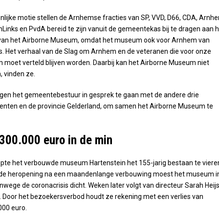
lijke motie stellen de Arnhemse fracties van SP, VVD, D66, CDA, Arnh
nLinks en PvdA bereid te zijn vanuit de gemeentekas bij te dragen aan 
van het Airborne Museum, omdat het museum ook voor Arnhem van
s. Het verhaal van de Slag om Arnhem en de veteranen die voor onze
en moet verteld blijven worden. Daarbij kan het Airborne Museum niet
 vinden ze.
agen het gemeentebestuur in gesprek te gaan met de andere drie
nten en de provincie Gelderland, om samen het Airborne Museum te
 300.000 euro in de min
opte het verbouwde museum Hartenstein het 155-jarig bestaan te viere
 de heropening na een maandenlange verbouwing moest het museum i
wege de coronacrisis dicht. Weken later volgt van directeur Sarah Heij
 Door het bezoekersverbod houdt ze rekening met een verlies van
000 euro.