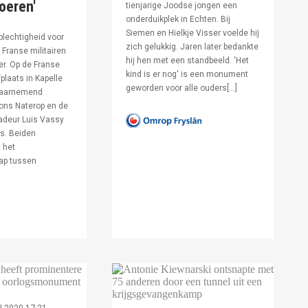
voeren'
tienjarige Joodse jongen een
onderduikplek in Echten. Bij
Siemen en Hielkje Visser voelde hij
lechtigheid voor
zich gelukkig. Jaren later bedankte
Franse militairen
hij hen met een standbeeld. 'Het
er. Op de Franse
kind is er nog' is een monument
fplaats in Kapelle
geworden voor alle ouders[…]
waarnemend
ons Naterop en de
deur Luis Vassy
s. Beiden
 het
ap tussen