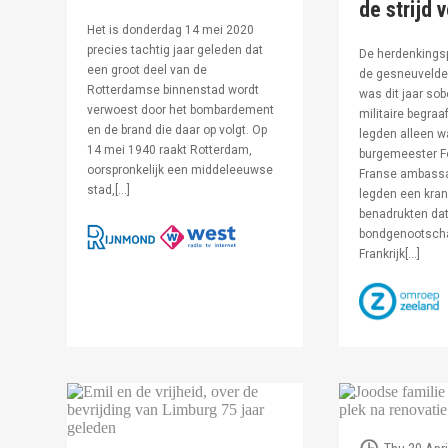
de strijd 
Het is donderdag 14 mei 2020
precies tachtig jaar geleden dat
De herdenkingsp
een groot deel van de
de gesneuvelde 
Rotterdamse binnenstad wordt
was dit jaar sob
verwoest door het bombardement
militaire begraa
en de brand die daar op volgt. Op
legden alleen 
14 mei 1940 raakt Rotterdam,
burgemeester F
oorspronkelijk een middeleeuwse
Franse ambassa
stad,[…]
legden een kran
benadrukten dat
bondgenootsch
Frankrijk[…]