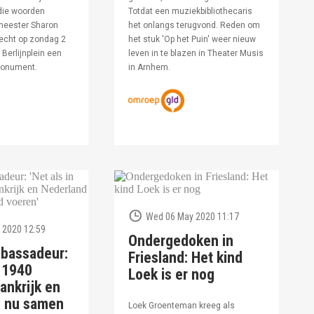
die woorden
Totdat een muziekbibliothecaris
meester Sharon
het onlangs terugvond. Reden om
echt op zondag 2
het stuk 'Op het Puin' weer nieuw
Berlijnplein een
leven in te blazen in Theater Musis
monument.
in Arnhem.
Wed 06 May 2020 11:17
 2020 12:59
Ondergedoken in
bassadeur:
Friesland: Het kind
n 1940
Loek is er nog
ankrijk en
d nu samen
Loek Groenteman kreeg als