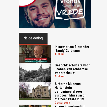
Na de oorlog
In memoriam Alexander
'Sandy' Cortmann
arnhem
Gezocht: schilders voor
'iconen' van Arnhemse
wederopbouw
arnhem
Airborne Museum
Hartenstein
genomineerd voor
European Museum of
the Year Award 2019
oosterbeek
Koken in oorlogstijd: