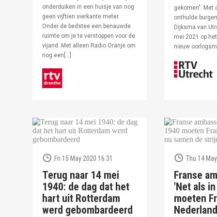
onderduiken in een huisje van nog
gekomen". Met 
geen vijftien vierkante meter.
onthulde burge
Onder de bedstee een benauwde
Dijksma van Utr
ruimte om je te verstoppen voor de
mei 2021 op het 
vijand. Met alleen Radio Oranje om
nieuw oorlogs
nog een[…]
Fri 15 May 2020 16:31
Thu 14 May
Terug naar 14 mei
Franse am
1940: de dag dat het
'Net als i
hart uit Rotterdam
moeten Fr
werd gebombardeerd
Nederlan