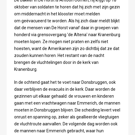
De bakker in De Horst is Antoon Oomen, hij krijgt op 18
oktober van soldaten te horen dat hij zich met zijn gezin
om middernacht in het klooster moet melden
om geëvacueerd te worden. Als hij zich daar meldt blijkt
dat de mensen van De Horst vanaf daar in groepen van
honderd via grensovergang 'de Altena' naar Kranenburg
moeten lopen. Ze mogen niet praten en zelfs niet
hoesten, want de Amerikanen zijn zo dichtbij dat ze dat
zouden kunnen horen. Het restant van de nacht
brengen de vluchtelingen door in de kerk van
Kranenburg.
In de ochtend gaat het te voet naar Donsbruggen, ook
daar verblijven de evacués in de kerk. Daar worden de
gezinnen uit elkaar gehaald: de vrouwen en kinderen
gaan met een vrachtwagen naar Emmerich, de mannen
moeten in Donsbruggen blijven. Die scheiding levert veel
onrust en spanning op, zeker als geallieerde vliegtuigen
de vluchtroute aanvallen. De volgende dag worden ook
de mannen naar Emmerich gebracht, waar hun