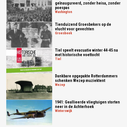
geïnaugureerd, zonder heisa, zonder
poespas
washington
Tienduizend Groesbekers op de
vlucht voor gevechten
groesbeek
Tiel speelt evacuatie winter 44-45 na
met historische voettocht
tiel
Dankbare opgepakte Rotterdammers
schenken Wezep muziektent
wezep
1941: Geallieerde vliegtuigen storten
neer in de Achterhoek
winterswijk