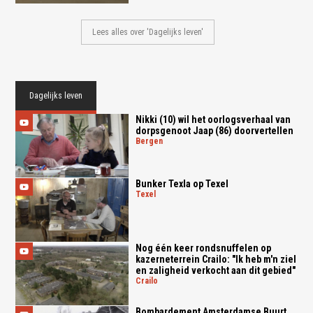
Lees alles over 'Dagelijks leven'
Dagelijks leven
Nikki (10) wil het oorlogsverhaal van
dorpsgenoot Jaap (86) doorvertellen
bergen
Bunker Texla op Texel
texel
Nog één keer rondsnuffelen op
kazerneterrein Crailo: "Ik heb m'n ziel
en zaligheid verkocht aan dit gebied"
crailo
Bombardement Amsterdamse Buurt