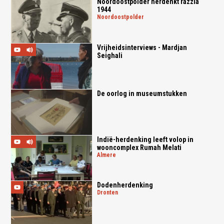
Noordoostpolder herdenkt razzia
1944
noordoostpolder
Vrijheidsinterviews - Mardjan
Seighali
De oorlog in museumstukken
Indië-herdenking leeft volop in
wooncomplex Rumah Melati
almere
Dodenherdenking
dronten