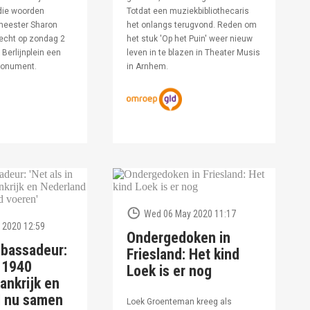
die woorden
Totdat een muziekbibliothecaris
meester Sharon
het onlangs terugvond. Reden om
echt op zondag 2
het stuk 'Op het Puin' weer nieuw
Berlijnplein een
leven in te blazen in Theater Musis
monument.
in Arnhem.
Wed 06 May 2020 11:17
 2020 12:59
Ondergedoken in
bassadeur:
Friesland: Het kind
n 1940
Loek is er nog
ankrijk en
d nu samen
Loek Groenteman kreeg als