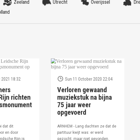
Zeeland
Utrecht
Overijssel
Dr
lland
 2021 18:32
Sun 11 October 2020 22:04
ners
Verloren gewaand
ijn richten
muziekstuk na bijna
ngsmonument
75 jaar weer
opgevoerd
i dat dit
ARNHEM - Lang dachten ze dat de
or en door
partituur kwijt was: er werd
idsche Rijn is
gezocht, maar niet gevonden.