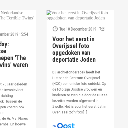
Tue 10 December 2019 17:21
ember 2019 15:54
Voor het eerst in
day:
Overijssel foto
dse
opgedoken van
hepen 'The
deportatie Joden
wins' waren
Bij archiefonderzoek heeft het
Historisch Centrum Overijssel
(HCO) een unieke foto ontdekt. Op
et 75 jaar geleden
de foto zijn Joodse vrouwen en
de invasievloot
kinderen te zien die door de Duitse
 richting
bezetter worden afgevoerd in
ok. Tussen de
Zwolle. Het is voor het eerst dat in
pen voeren ook
Overijssel zo’n foto[…]
se
 de Hr. Ms. Flores
oemba. En hoewel