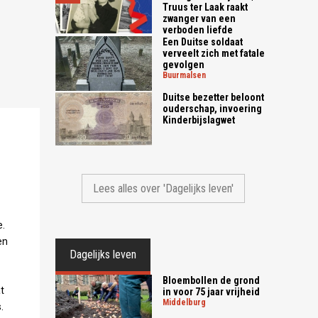
Truus ter Laak raakt
zwanger van een
verboden liefde
Een Duitse soldaat
verveelt zich met fatale
gevolgen
buurmalsen
Duitse bezetter beloont
ouderschap, invoering
Kinderbijslagwet
Lees alles over 'Dagelijks leven'
e.
en
Dagelijks leven
Bloembollen de grond
t
in voor 75 jaar vrijheid
middelburg
.