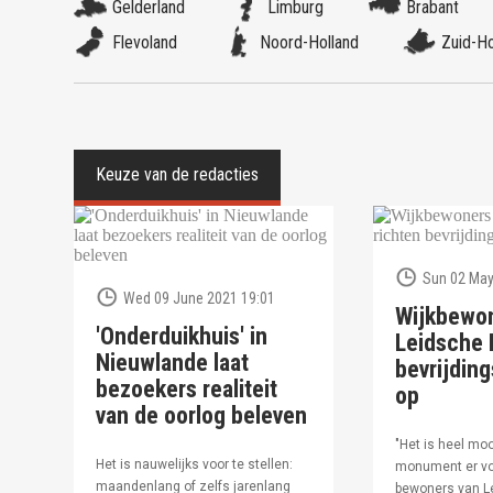
Gelderland
Limburg
Brabant
Flevoland
Noord-Holland
Zuid-Ho
Sun 02 May
Wed 09 June 2021 19:01
Wijkbewo
'Onderduikhuis' in
Leidsche R
Nieuwlande laat
bevrijdi
bezoekers realiteit
op
van de oorlog beleven
"Het is heel moo
Het is nauwelijks voor te stellen:
monument er vo
maandenlang of zelfs jarenlang
bewoners van Le