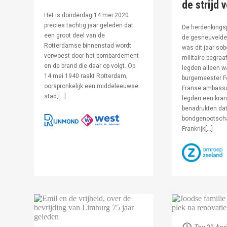
de strijd 
Het is donderdag 14 mei 2020
precies tachtig jaar geleden dat
De herdenkingsp
een groot deel van de
de gesneuvelde 
Rotterdamse binnenstad wordt
was dit jaar sob
verwoest door het bombardement
militaire begraa
en de brand die daar op volgt. Op
legden alleen 
14 mei 1940 raakt Rotterdam,
burgemeester F
oorspronkelijk een middeleeuwse
Franse ambassa
stad,[…]
legden een kran
benadrukten dat
bondgenootsch
Frankrijk[…]