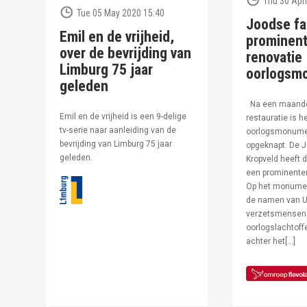
Thu 30 Apri
Tue 05 May 2020 15:40
Joodse fa
Emil en de vrijheid,
prominent
over de bevrijding van
renovatie
Limburg 75 jaar
oorlogsm
geleden
Na een maand
Emil en de vrijheid is een 9-delige
restauratie is h
tv-serie naar aanleiding van de
oorlogsmonumen
bevrijding van Limburg 75 jaar
opgeknapt. De J
geleden.
Kropveld heeft d
een prominenter
Op het monumen
de namen van U
verzetsmensen
oorlogslachtof
achter het[…]