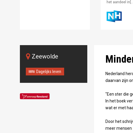
het aandeel in[…
Zeewolde
Minder
Dagelijks leven
Nederland her
daarvan zijn o
"Een ster die g
In het boek ver
wat er met ha
Door het schri
meer mensen z