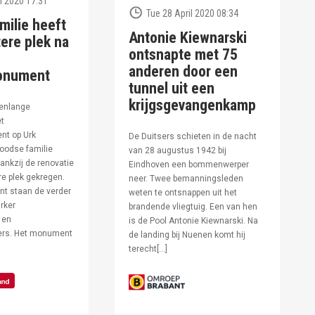
l 2020 17:31
Tue 28 April 2020 08:34
milie heeft
Antonie Kiewnarski
ere plek na
ontsnapte met 75
anderen door een
onument
tunnel uit een
krijgsgevangenkamp
enlange
et
t op Urk
De Duitsers schieten in de nacht
oodse familie
van 28 augustus 1942 bij
ankzij de renovatie
Eindhoven een bommenwerper
e plek gekregen.
neer. Twee bemanningsleden
t staan de verder
weten te ontsnappen uit het
rker
brandende vliegtuig. Een van hen
 en
is de Pool Antonie Kiewnarski. Na
fers. Het monument
de landing bij Nuenen komt hij
terecht[…]