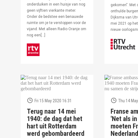
onderduiken in een huisje van nog
gekomen". Met 
geen vijftien vierkante meter.
onthulde burge
Onder de bedstee een benauwde
Dijksma van Utr
ruimte om je te verstoppen voor de
mei 2021 op het 
vijand. Met alleen Radio Oranje om
nieuw oorlogs
nog een[…]
Fri 15 May 2020 16:31
Thu 14 May
Terug naar 14 mei
Franse am
1940: de dag dat het
'Net als i
hart uit Rotterdam
moeten Fr
werd gebombardeerd
Nederlan