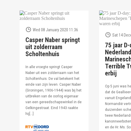
Wed 08 January 2020 11:36
Sat 14 Dec
Casper Naber springt
75 jaar D-
uit zolderraam
Nederlan
Scholtenhuis
Marinesc
Terrible T
In alle vroegte springt Casper
erbij
Naber uit een zolderraam van het
Scholtenhuis. De val betekent het
einde van zijn leven. Casper Naber
Op 5 juni was h
(Groningen, 1906-1944) was bij het
dat de Geallieer
uitbreken van de oorlog eigenaar
vanuit Engeland
van een gereedschapswinkel in de
Normandië vertr
Gelkingestraat. Eind 1943 raakte
duizenden sche
hij[…]
twee Nederland
kanonneerboten,
en de Hr. Ms. S