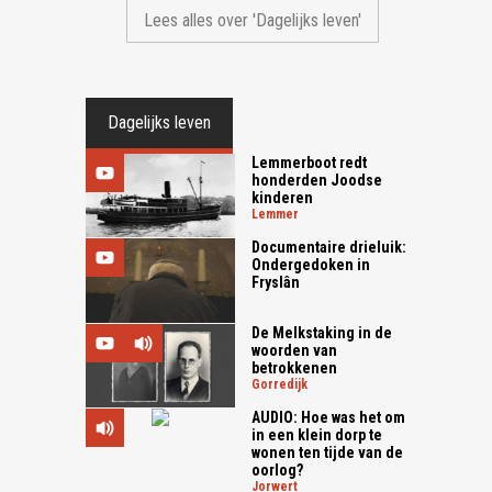
Lees alles over 'Dagelijks leven'
Dagelijks leven
Lemmerboot redt
honderden Joodse
kinderen
lemmer
Documentaire drieluik:
Ondergedoken in
Fryslân
De Melkstaking in de
woorden van
betrokkenen
gorredijk
AUDIO: Hoe was het om
in een klein dorp te
wonen ten tijde van de
oorlog?
jorwert