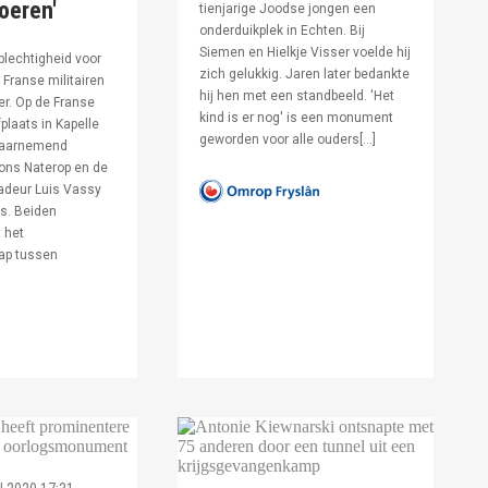
voeren'
tienjarige Joodse jongen een
onderduikplek in Echten. Bij
Siemen en Hielkje Visser voelde hij
lechtigheid voor
zich gelukkig. Jaren later bedankte
Franse militairen
hij hen met een standbeeld. 'Het
er. Op de Franse
kind is er nog' is een monument
fplaats in Kapelle
geworden voor alle ouders[…]
waarnemend
ons Naterop en de
deur Luis Vassy
s. Beiden
 het
ap tussen