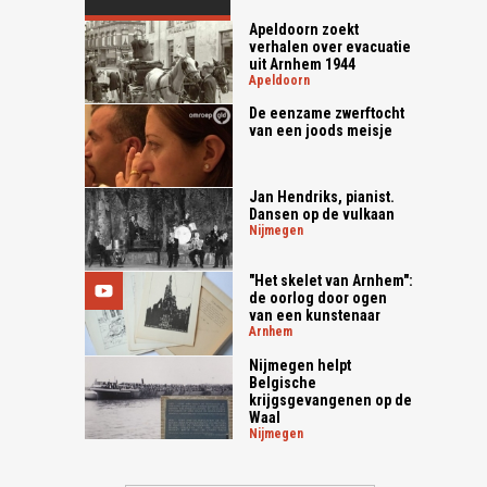
Apeldoorn zoekt
verhalen over evacuatie
uit Arnhem 1944
apeldoorn
De eenzame zwerftocht
van een joods meisje
Jan Hendriks, pianist.
Dansen op de vulkaan
nijmegen
"Het skelet van Arnhem":
de oorlog door ogen
van een kunstenaar
arnhem
Nijmegen helpt
Belgische
krijgsgevangenen op de
Waal
nijmegen