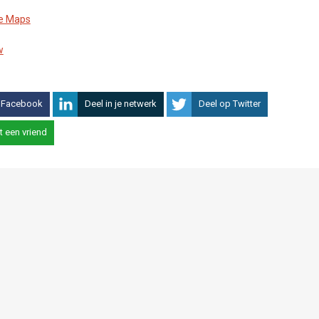
le Maps
w
 Facebook
Deel in je netwerk
Deel op Twitter
t een vriend