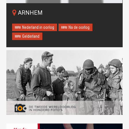
ARNHEM
Nederland in oorlog
Na de oorlog
Gelderland
Oops! Something went
wrong.
This page didn't load Google Maps correctly. See the
JavaScript console for technical details.