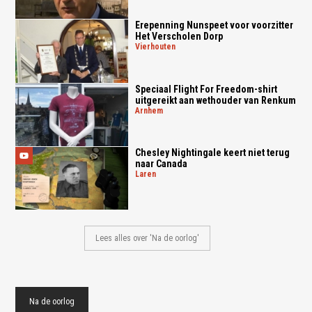
Erepenning Nunspeet voor voorzitter
Het Verscholen Dorp
vierhouten
Speciaal Flight For Freedom-shirt
uitgereikt aan wethouder van Renkum
arnhem
Chesley Nightingale keert niet terug
naar Canada
laren
Lees alles over 'Na de oorlog'
Na de oorlog