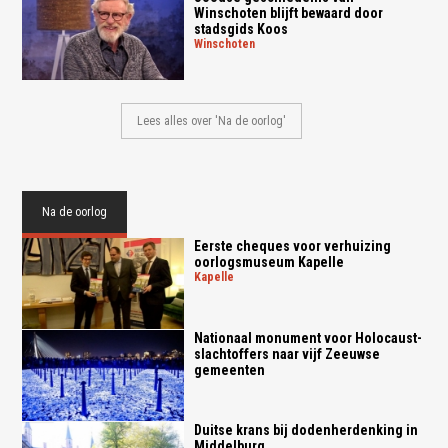
Winschoten blijft bewaard door
stadsgids Koos
winschoten
Lees alles over 'Na de oorlog'
Na de oorlog
Eerste cheques voor verhuizing
oorlogsmuseum Kapelle
kapelle
Nationaal monument voor Holocaust-
slachtoffers naar vijf Zeeuwse
gemeenten
Duitse krans bij dodenherdenking in
Middelburg