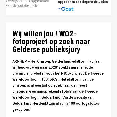
opgedoken van deportatie Joden
Amerikaanse soldaat met hondje bij Oosterhout - foto publiek
Amerikaanse soldaat met hondje bij Oosterhout - foto publiek
Inwoners van Kerkdriel krijgen kort na de bevrijding hulpgoederen
domein
domein
- Foto Regionaal Archief Rivierenland
Wij willen jou ! WO2-
fotoproject op zoek naar
Gelderse publieksjury
ARNHEM - Het Omroep Gelderland-platform '75 jaar
vrijheid-op weg naar 2020' zoekt samen met de
provincie juryleden voor het NIOD-project 'De Tweede
Wereldoorlog in 100 foto's'. Het platform van de
omroep is al een tijd op zoek naar de meest
bijzondere en aansprekende foto’s van de Tweede
Wereldoorlog in Gelderland. Via de website van
Gelderland Herdenkt zijn al ruim 100 oorlogsfoto's
ge-upload.