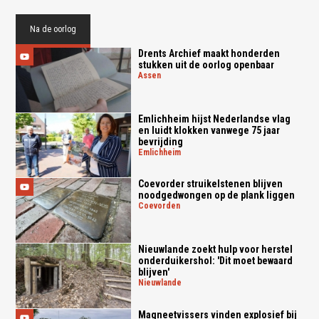
Na de oorlog
Drents Archief maakt honderden
stukken uit de oorlog openbaar
assen
Emlichheim hijst Nederlandse vlag
en luidt klokken vanwege 75 jaar
bevrijding
emlichheim
Coevorder struikelstenen blijven
noodgedwongen op de plank liggen
coevorden
Nieuwlande zoekt hulp voor herstel
onderduikershol: 'Dit moet bewaard
blijven'
nieuwlande
Magneetvissers vinden explosief bij