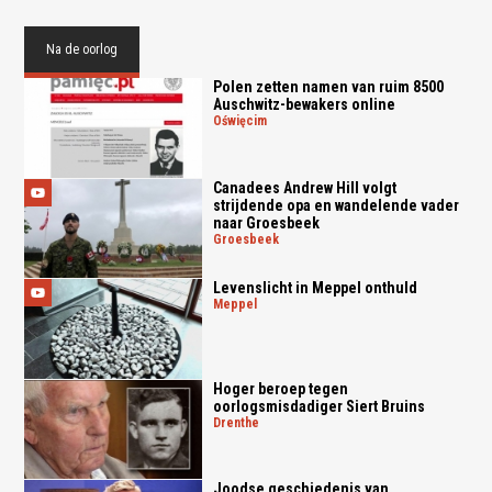
Na de oorlog
Polen zetten namen van ruim 8500
Auschwitz-bewakers online
oświęcim
Canadees Andrew Hill volgt
strijdende opa en wandelende vader
naar Groesbeek
groesbeek
Levenslicht in Meppel onthuld
meppel
Hoger beroep tegen
oorlogsmisdadiger Siert Bruins
drenthe
Joodse geschiedenis van