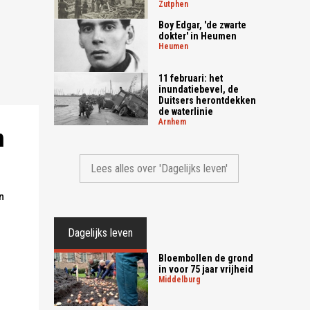
zutphen
Boy Edgar, 'de zwarte
dokter' in Heumen
heumen
oep
oep
11 februari: het
:
inundatiebevel, de
De vindplaats van de voorraadblikken. Foto: Omroep Geld
Duitsers herontdekken
de waterlinie
arnhem
n
Lees alles over 'Dagelijks leven'
n
Dagelijks leven
Bloembollen de grond
in voor 75 jaar vrijheid
middelburg