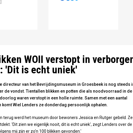
]
van het Bevrijdingsmuseum is blij met de bijzondere blikken. Foto: Omr
van het Bevrijdingsmuseum is blij met de bijzondere blikken. Foto: Omr
utpap ruikt zeventig jaar later naar vieze kaas, zeggen de vinders. Foto
and
ikken WOII verstopt in verborge
 'Dit is echt uniek'
 directeur van het Bevrijdingsmuseum in Groesbeek is nog steeds i
er de vondst. Tientallen blikken en potten die als noodvoorraad in de
oorlog waren verstopt in een holle ruimte. Samen met een aantal
 komt Wiel Lenders ze donderdag persoonlijk ophalen.
n terug werd het museum door bewoners Jessica en Rutger gebeld. Ze
dekt. 'Dit zien we eigenlijk nooit, dit is echt uniek', zegt Lenders over de
lgens mij zijn er zo'n 100 blikken gevonden.'