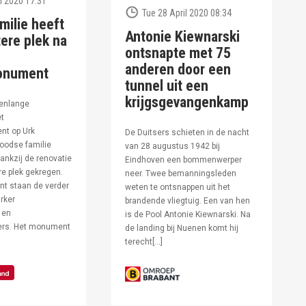
l 2020 17:31
Tue 28 April 2020 08:34
milie heeft
Antonie Kiewnarski
ere plek na
ontsnapte met 75
anderen door een
onument
tunnel uit een
krijgsgevangenkamp
enlange
et
t op Urk
De Duitsers schieten in de nacht
oodse familie
van 28 augustus 1942 bij
ankzij de renovatie
Eindhoven een bommenwerper
e plek gekregen.
neer. Twee bemanningsleden
t staan de verder
weten te ontsnappen uit het
rker
brandende vliegtuig. Een van hen
 en
is de Pool Antonie Kiewnarski. Na
fers. Het monument
de landing bij Nuenen komt hij
terecht[…]