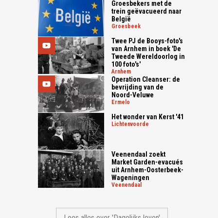
Groesbekers met de
trein geëvacueerd naar
België
groesbeek
Twee PJ de Booys-foto's
van Arnhem in boek 'De
Tweede Wereldoorlog in
100 foto's'
arnhem
Operation Cleanser: de
bevrijding van de
Noord-Veluwe
ermelo
Het wonder van Kerst '41
lichtenvoorde
Veenendaal zoekt
Market Garden-evacués
uit Arnhem-Oosterbeek-
Wageningen
veenendaal
Lees alles over 'Dagelijks leven'