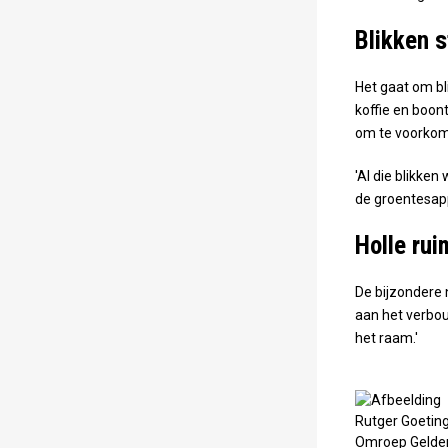
Blikken 
Het gaat om bl
koffie en boon
om te voorkome
'Al die blikke
de groentesappe
Holle ru
De bijzondere 
aan het verbou
het raam.'
Rutger Goeting
Omroep Gelde