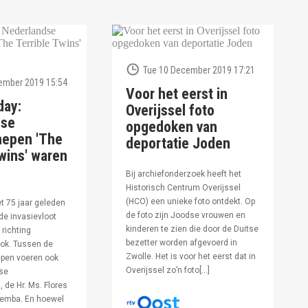
Tue 10 December 2019 17:21
ember 2019 15:54
Voor het eerst in
day:
Overijssel foto
dse
opgedoken van
hepen 'The
deportatie Joden
wins' waren
Bij archiefonderzoek heeft het
Historisch Centrum Overijssel
(HCO) een unieke foto ontdekt. Op
et 75 jaar geleden
de foto zijn Joodse vrouwen en
de invasievloot
kinderen te zien die door de Duitse
 richting
bezetter worden afgevoerd in
ok. Tussen de
Zwolle. Het is voor het eerst dat in
pen voeren ook
Overijssel zo’n foto[…]
se
 de Hr. Ms. Flores
oemba. En hoewel