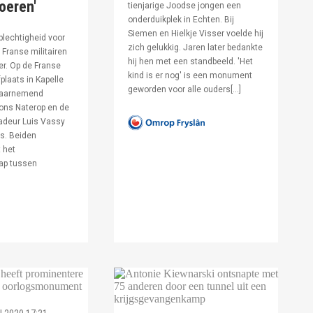
voeren'
tienjarige Joodse jongen een
onderduikplek in Echten. Bij
Siemen en Hielkje Visser voelde hij
lechtigheid voor
zich gelukkig. Jaren later bedankte
Franse militairen
hij hen met een standbeeld. 'Het
er. Op de Franse
kind is er nog' is een monument
fplaats in Kapelle
geworden voor alle ouders[…]
waarnemend
ons Naterop en de
deur Luis Vassy
s. Beiden
 het
ap tussen