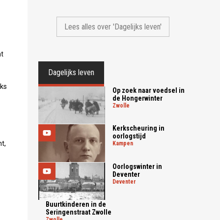
Lees alles over 'Dagelijks leven'
ht
Dagelijks leven
aks
Op zoek naar voedsel in
de Hongerwinter
zwolle
Kerkscheuring in
oorlogstijd
t,
kampen
Oorlogswinter in
Deventer
deventer
Buurtkinderen in de
Seringenstraat Zwolle
zwolle