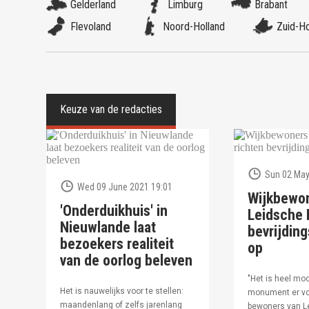
Gelderland
Limburg
Brabant
Flevoland
Noord-Holland
Zuid-Ho
Sun 02 May
Wed 09 June 2021 19:01
Wijkbewo
'Onderduikhuis' in
Leidsche R
Nieuwlande laat
bevrijdi
bezoekers realiteit
op
van de oorlog beleven
"Het is heel moo
Het is nauwelijks voor te stellen:
monument er vo
maandenlang of zelfs jarenlang
bewoners van Le