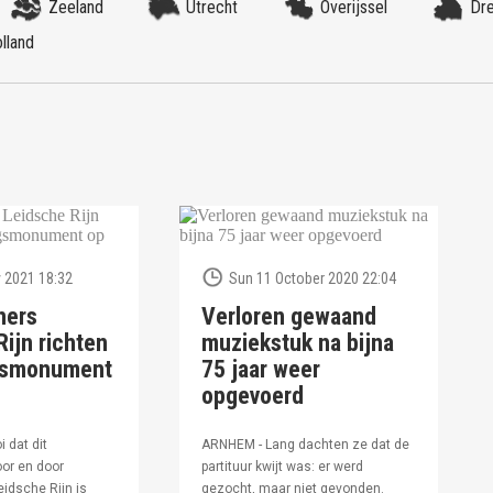
Zeeland
Utrecht
Overijssel
Dr
lland
 2021 18:32
Sun 11 October 2020 22:04
ners
Verloren gewaand
ijn richten
muziekstuk na bijna
ngsmonument
75 jaar weer
opgevoerd
i dat dit
ARNHEM - Lang dachten ze dat de
or en door
partituur kwijt was: er werd
idsche Rijn is
gezocht, maar niet gevonden.