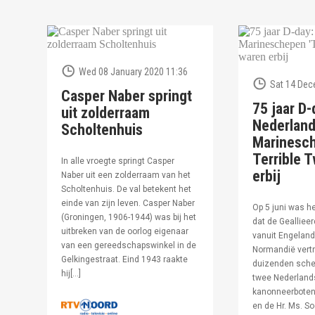
Wed 08 January 2020 11:36
Sat 14 Dec
Casper Naber springt
75 jaar D-
uit zolderraam
Nederlan
Scholtenhuis
Marinesc
Terrible T
In alle vroegte springt Casper
erbij
Naber uit een zolderraam van het
Scholtenhuis. De val betekent het
einde van zijn leven. Casper Naber
Op 5 juni was h
(Groningen, 1906-1944) was bij het
dat de Geallieer
uitbreken van de oorlog eigenaar
vanuit Engeland
van een gereedschapswinkel in de
Normandië vertr
Gelkingestraat. Eind 1943 raakte
duizenden sche
hij[…]
twee Nederland
kanonneerboten,
en de Hr. Ms. S