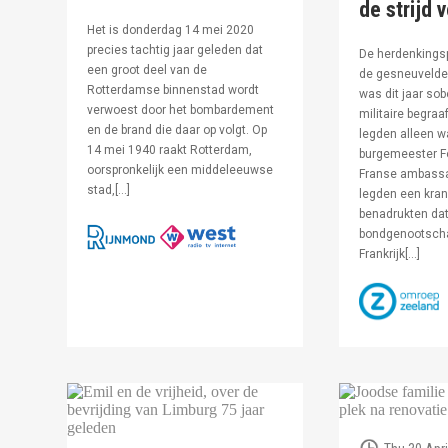
de strijd 
Het is donderdag 14 mei 2020
precies tachtig jaar geleden dat
De herdenkingsp
een groot deel van de
de gesneuvelde 
Rotterdamse binnenstad wordt
was dit jaar sob
verwoest door het bombardement
militaire begraa
en de brand die daar op volgt. Op
legden alleen 
14 mei 1940 raakt Rotterdam,
burgemeester F
oorspronkelijk een middeleeuwse
Franse ambassa
stad,[…]
legden een kran
benadrukten dat
bondgenootsch
Frankrijk[…]