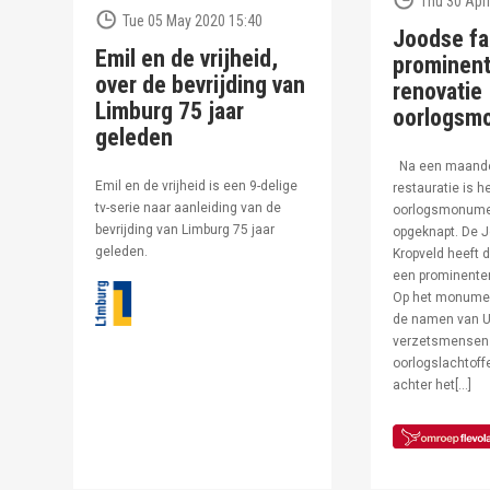
Thu 30 Apri
Tue 05 May 2020 15:40
Joodse fa
Emil en de vrijheid,
prominent
over de bevrijding van
renovatie
Limburg 75 jaar
oorlogsm
geleden
Na een maand
Emil en de vrijheid is een 9-delige
restauratie is h
tv-serie naar aanleiding van de
oorlogsmonumen
bevrijding van Limburg 75 jaar
opgeknapt. De J
geleden.
Kropveld heeft d
een prominenter
Op het monumen
de namen van U
verzetsmensen
oorlogslachtof
achter het[…]