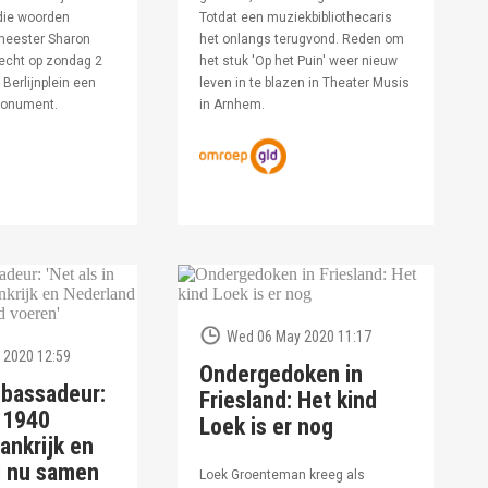
die woorden
Totdat een muziekbibliothecaris
meester Sharon
het onlangs terugvond. Reden om
echt op zondag 2
het stuk 'Op het Puin' weer nieuw
Berlijnplein een
leven in te blazen in Theater Musis
monument.
in Arnhem.
Wed 06 May 2020 11:17
 2020 12:59
Ondergedoken in
bassadeur:
Friesland: Het kind
n 1940
Loek is er nog
ankrijk en
d nu samen
Loek Groenteman kreeg als