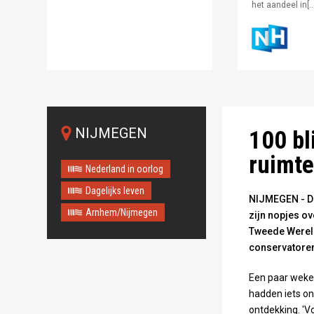
het aandeel in[…
De conservator 
De conservator 
e blikken jarenlang verstopt zaten. Foto:
Het blik havermo
Gelderland
Gelderland
Omroep Gelderl
NIJMEGEN
100 bl
ruimte:
Nederland in oorlog
Dagelijks leven
NIJMEGEN - De
Arnhem/Nijmegen
zijn nopjes ov
Tweede Wereld
conservatoren
Een paar weke
hadden iets ont
ontdekking. 'Vo