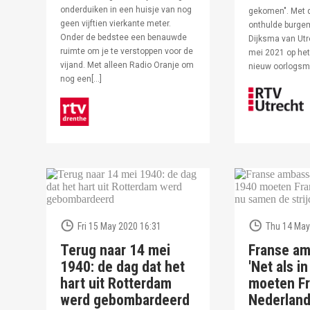
onderduiken in een huisje van nog
gekomen". Met 
geen vijftien vierkante meter.
onthulde burge
Onder de bedstee een benauwde
Dijksma van Utr
ruimte om je te verstoppen voor de
mei 2021 op het 
vijand. Met alleen Radio Oranje om
nieuw oorlogs
nog een[…]
Fri 15 May 2020 16:31
Thu 14 May
Terug naar 14 mei
Franse am
1940: de dag dat het
'Net als i
hart uit Rotterdam
moeten Fr
werd gebombardeerd
Nederlan