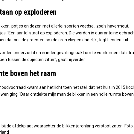
staan op exploderen
ikken, potjes en dozen met allerlei soorten voedsel, zoals havermout,
tjes. 'Een aantal staat op exploderen. Die worden in quarantaine gebrac
n dat ons de groenten om de oren vliegen dadelijk', legt Lenders uit.
n worden onderzocht en in ieder geval ingepakt om te voorkomen dat str
n tussen de objecten zitten', gaat hij verder.
imte boven het raam
noodvoorraad kwam aan het licht toen het stel, dat het huis in 2015 koch
wen ging. 'Daar ontdekte mijn man de blikken in een holle ruimte boven
 bij de afdekplaat waarachter de blikken jarenlang verstopt zaten. Foto:
rland