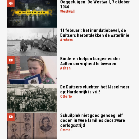
Ooggetuigen: De Westwall, 7 oktober
1944
westwall
11 februari: het inundatiebevel, de
Duitsers herontdekken de waterlinie
arnhem
Kinderen helpen burgemeester
Aalten om vrijheid te bewaren
aalten
De Duitsers vluchten het IJsselmeer
op: Harderwijk is vrij!
otterlo
Schuilplek niet goed genoeg: elf
doden in twee families door zware
oorlogsstrijd
ommel