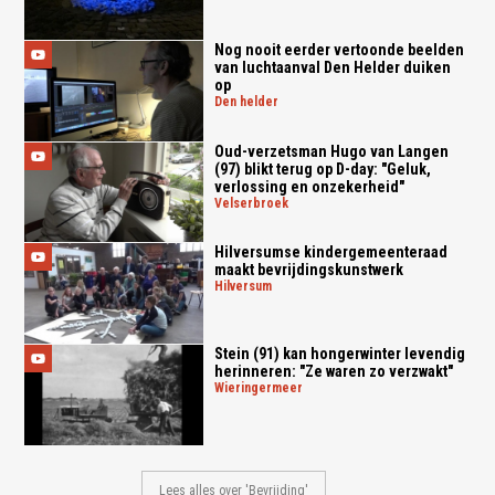
Nog nooit eerder vertoonde beelden
van luchtaanval Den Helder duiken
op
den helder
Oud-verzetsman Hugo van Langen
(97) blikt terug op D-day: "Geluk,
verlossing en onzekerheid"
velserbroek
Hilversumse kindergemeenteraad
maakt bevrijdingskunstwerk
hilversum
Stein (91) kan hongerwinter levendig
herinneren: "Ze waren zo verzwakt"
wieringermeer
Lees alles over 'Bevrijding'