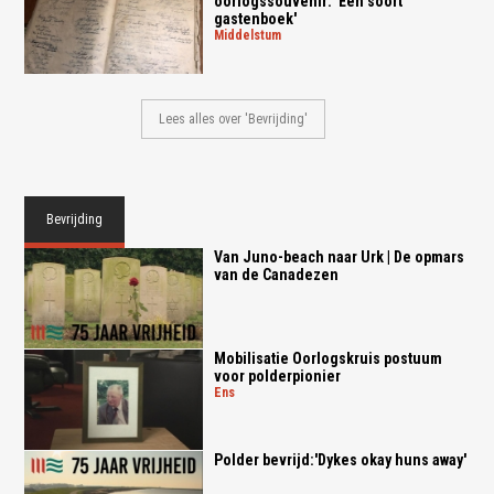
oorlogssouvenir: 'Een soort
gastenboek'
middelstum
Lees alles over 'Bevrijding'
Bevrijding
Van Juno-beach naar Urk | De opmars
van de Canadezen
Mobilisatie Oorlogskruis postuum
voor polderpionier
ens
Polder bevrijd:'Dykes okay huns away'