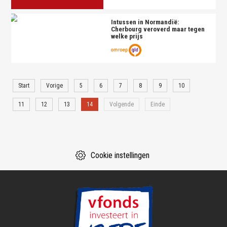
Intussen in Normandië:
Cherbourg veroverd maar tegen
welke prijs
Start
Vorige
5
6
7
8
9
10
11
12
13
14
Volgende
Einde
Cookie instellingen