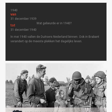
1940
31 december 1939
Wat gebeurde er in 1940?
31 december 1940
In mei 1940 vallen de Duitsers Nederland binnen. Ook in Brabant
verandert op de meeste plekken het dagelijks leven.