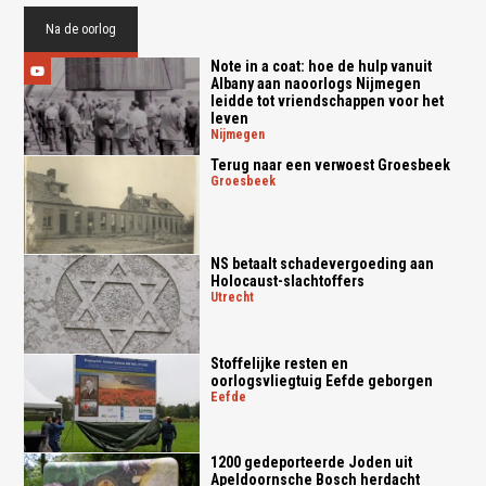
Na de oorlog
Note in a coat: hoe de hulp vanuit
Albany aan naoorlogs Nijmegen
leidde tot vriendschappen voor het
leven
nijmegen
Terug naar een verwoest Groesbeek
groesbeek
NS betaalt schadevergoeding aan
Holocaust-slachtoffers
utrecht
Stoffelijke resten en
oorlogsvliegtuig Eefde geborgen
eefde
1200 gedeporteerde Joden uit
Apeldoornsche Bosch herdacht