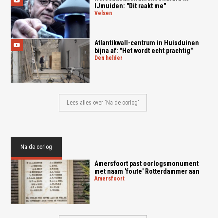
IJmuiden: "Dit raakt me"
velsen
Atlantikwall-centrum in Huisduinen
bijna af: "Het wordt echt prachtig"
den helder
Lees alles over 'Na de oorlog'
Na de oorlog
Amersfoort past oorlogsmonument
met naam 'foute' Rotterdammer aan
amersfoort