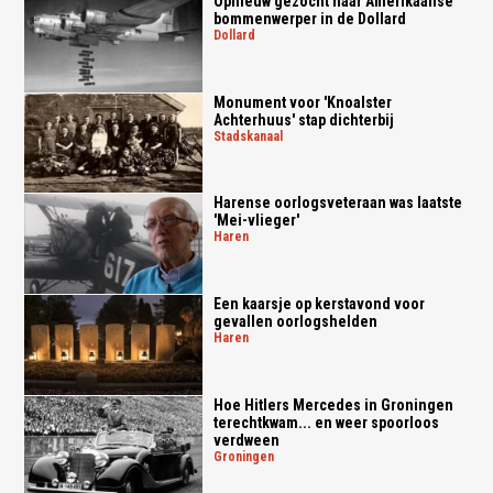
Opnieuw gezocht naar Amerikaanse
bommenwerper in de Dollard
dollard
Monument voor 'Knoalster
Achterhuus' stap dichterbij
stadskanaal
Harense oorlogsveteraan was laatste
'Mei-vlieger'
haren
Een kaarsje op kerstavond voor
gevallen oorlogshelden
haren
Hoe Hitlers Mercedes in Groningen
terechtkwam... en weer spoorloos
verdween
groningen