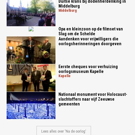
Duitse krans bij dodenherdenking in
Middelburg
middelburg
Opa en kleinzoon op de filmset van
Slag om de Schelde
Aandenken voor vrijwilligers die
oorlogsherinneringen doorgeven
Eerste cheques voor verhuizing
oorlogsmuseum Kapelle
kapelle
Nationaal monument voor Holocaust-
slachtoffers naar vijf Zeeuwse
gemeenten
Lees alles over 'Na de oorlog'