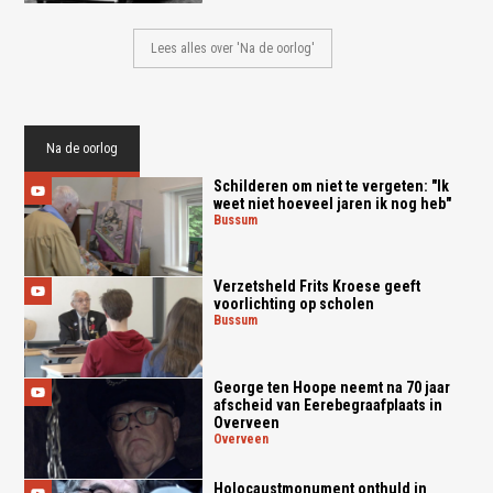
Lees alles over 'Na de oorlog'
Na de oorlog
Schilderen om niet te vergeten: "Ik
weet niet hoeveel jaren ik nog heb"
bussum
Verzetsheld Frits Kroese geeft
voorlichting op scholen
bussum
George ten Hoope neemt na 70 jaar
afscheid van Eerebegraafplaats in
Overveen
overveen
Holocaustmonument onthuld in