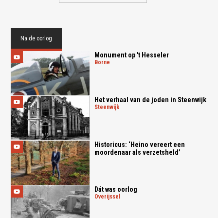
Na de oorlog
Monument op 't Hesseler
borne
Het verhaal van de joden in Steenwijk
steenwijk
Historicus: ‘Heino vereert een
moordenaar als verzetsheld’
Dát was oorlog
overijssel