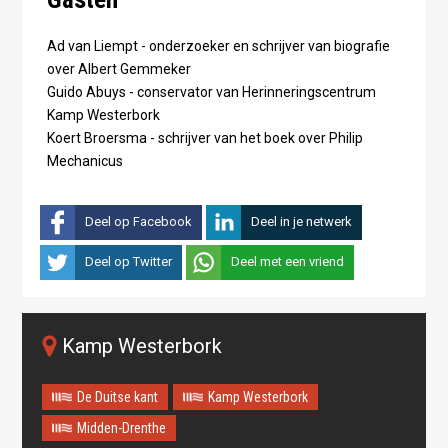
Ad van Liempt - onderzoeker en schrijver van biografie
over Albert Gemmeker
Guido Abuys - conservator van Herinneringscentrum
Kamp Westerbork
Koert Broersma - schrijver van het boek over Philip
Mechanicus
Deel op Facebook
Deel in je netwerk
Deel op Twitter
Deel met een vriend
Kamp Westerbork
De Duitse kant
Kamp Westerbork
Midden-Drenthe