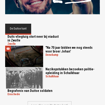
De Duitse kant
Duits vliegtuig stort neer bij viaduct
in Zwolle
zwolle
"Na 70 jaar bidden we nog steeds
voor broer Johan'
denekamp
Nazikopstukken bezoeken politie-
opleiding in Schalkhaar
schalkhaar
Begrafenis van Duitse soldaten
enschede