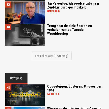
Jack’s oorlog: Als joodse baby naar
Zuid-Limburg gesmokkeld
brunssum
Terug naar de plek: Sporen en
verhalen van de Tweede
Wereldoorlog
Lees alles over 'Bevrijding'
Bevrijding
Ooggetuigen: Susteren, 8 november
1944
susteren
Wie waren de drie 'gezichten' van de