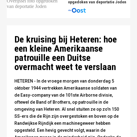
opgedoken van deportatie Joden
Captain Dick Winters, de Amerikaanse bevelhebber tijdens de
Crossroadsmonument langs de Randwijkse Rijndijk
Crossroadsmonument langs de Randwijkse Rijndijk
strijd
De kruising bij Heteren: hoe
een kleine Amerikaanse
patrouille een Duitse
overmacht weet te verslaan
HETEREN - In de vroege morgen van donderdag 5
oktober 1944 vertrekken Amerikaanse soldaten van
de Easy-company van de 101ste Airborne divisie,
oftewel de Band of Brothers, op patrouille in de
omgeving van Heteren. Al snel stuiten ze op zo'n 150
SS-ers die de Rijn zijn overgestoken en boven op de
Randwijkse Rijndijk een machinegeweer hebben
opgesteld. Een hevig gevecht volgt, waarin de