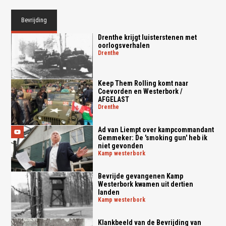
Bevrijding
Drenthe krijgt luisterstenen met
oorlogsverhalen
drenthe
Keep Them Rolling komt naar
Coevorden en Westerbork /
AFGELAST
drenthe
Ad van Liempt over kampcommandant
Gemmeker: De 'smoking gun' heb ik
niet gevonden
kamp westerbork
Bevrijde gevangenen Kamp
Westerbork kwamen uit dertien
landen
kamp westerbork
Klankbeeld van de Bevrijding van