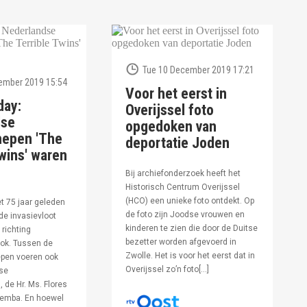
Tue 10 December 2019 17:21
ember 2019 15:54
Voor het eerst in
day:
Overijssel foto
dse
opgedoken van
hepen 'The
deportatie Joden
wins' waren
Bij archiefonderzoek heeft het
Historisch Centrum Overijssel
(HCO) een unieke foto ontdekt. Op
et 75 jaar geleden
de foto zijn Joodse vrouwen en
de invasievloot
kinderen te zien die door de Duitse
 richting
bezetter worden afgevoerd in
ok. Tussen de
Zwolle. Het is voor het eerst dat in
pen voeren ook
Overijssel zo’n foto[…]
se
 de Hr. Ms. Flores
oemba. En hoewel