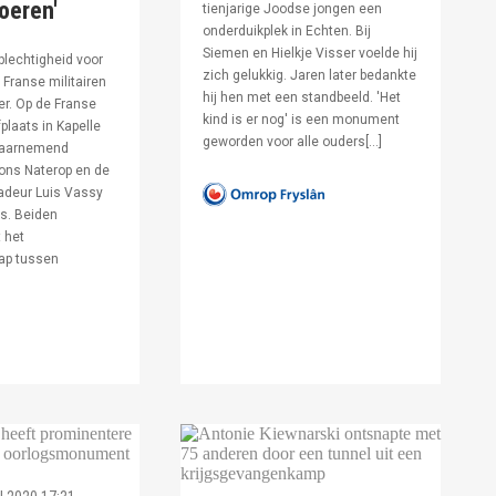
voeren'
tienjarige Joodse jongen een
onderduikplek in Echten. Bij
Siemen en Hielkje Visser voelde hij
lechtigheid voor
zich gelukkig. Jaren later bedankte
Franse militairen
hij hen met een standbeeld. 'Het
er. Op de Franse
kind is er nog' is een monument
fplaats in Kapelle
geworden voor alle ouders[…]
waarnemend
ons Naterop en de
deur Luis Vassy
s. Beiden
 het
ap tussen