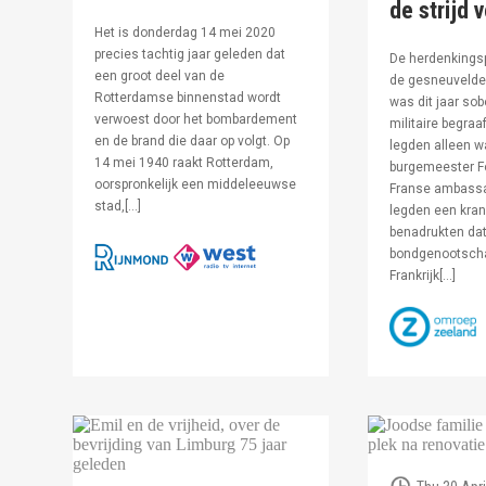
de strijd 
Het is donderdag 14 mei 2020
precies tachtig jaar geleden dat
De herdenkingsp
een groot deel van de
de gesneuvelde 
Rotterdamse binnenstad wordt
was dit jaar sob
verwoest door het bombardement
militaire begraa
en de brand die daar op volgt. Op
legden alleen 
14 mei 1940 raakt Rotterdam,
burgemeester F
oorspronkelijk een middeleeuwse
Franse ambassa
stad,[…]
legden een kran
benadrukten dat
bondgenootsch
Frankrijk[…]