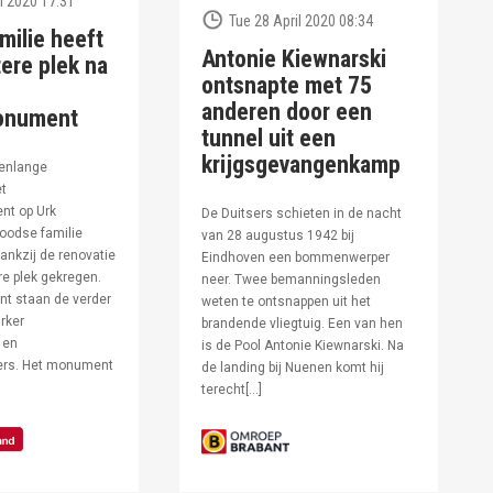
l 2020 17:31
Tue 28 April 2020 08:34
milie heeft
Antonie Kiewnarski
ere plek na
ontsnapte met 75
anderen door een
onument
tunnel uit een
krijgsgevangenkamp
enlange
et
t op Urk
De Duitsers schieten in de nacht
oodse familie
van 28 augustus 1942 bij
ankzij de renovatie
Eindhoven een bommenwerper
e plek gekregen.
neer. Twee bemanningsleden
t staan de verder
weten te ontsnappen uit het
rker
brandende vliegtuig. Een van hen
 en
is de Pool Antonie Kiewnarski. Na
fers. Het monument
de landing bij Nuenen komt hij
terecht[…]