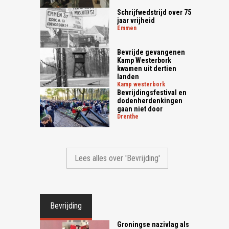
Schrijfwedstrijd over 75
jaar vrijheid
emmen
Bevrijde gevangenen
Kamp Westerbork
kwamen uit dertien
landen
kamp westerbork
Bevrijdingsfestival en
dodenherdenkingen
gaan niet door
drenthe
Lees alles over 'Bevrijding'
Bevrijding
Groningse nazivlag als