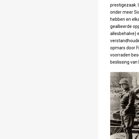
prestigezaak. 
onder meer Sic
hebben en elka
geallieerde op
allesbehalve)
verstandhoudin
opmars door F
voorraden bes
beslissing van