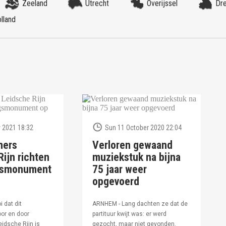
Zeeland
Utrecht
Overijssel
Dr
lland
 2021 18:32
Sun 11 October 2020 22:04
ners
Verloren gewaand
ijn richten
muziekstuk na bijna
ngsmonument
75 jaar weer
opgevoerd
i dat dit
ARNHEM - Lang dachten ze dat de
or en door
partituur kwijt was: er werd
idsche Rijn is
gezocht, maar niet gevonden.