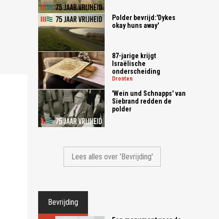
Polder bevrijd:'Dykes
okay huns away'
87-jarige krijgt
Israëlische
onderscheiding
dronten
'Wein und Schnapps' van
Siebrand redden de
polder
Lees alles over 'Bevrijding'
Bevrijding