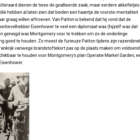
Uiteraard dienen de twee de geallieerde zaak, maar eerdere akkefietjes
ilië hebben al laten zien dat beiden een haantje de voorste-mentaliteit
ar graag willen aftroeven. Van Patton is bekend dat hij vond dat de
perbevelhebber Eisenhower te veel een diplomaat was (hijzelf was dat
 en geneigd was Montgomery voor te trekken om zo de onderlinge
g goed te houden. Zo moest de furieuze Patton tijdens zijn razendsnel
rankrijk vanwege brandstoftekort pas op de plaats maken om voldoen
chikbaar te houden voor Montgomery's plan Operatie Market Garden, e
 Eisenhower.