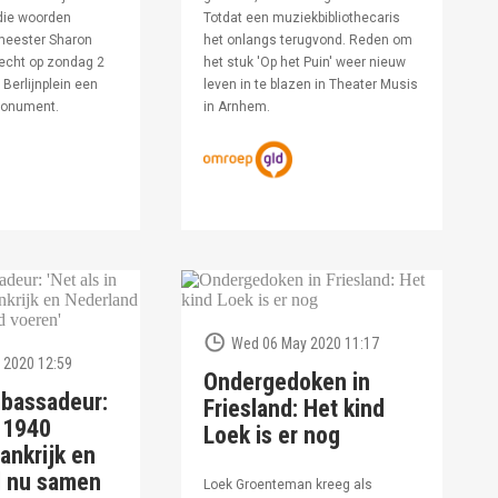
die woorden
Totdat een muziekbibliothecaris
meester Sharon
het onlangs terugvond. Reden om
echt op zondag 2
het stuk 'Op het Puin' weer nieuw
Berlijnplein een
leven in te blazen in Theater Musis
monument.
in Arnhem.
Wed 06 May 2020 11:17
 2020 12:59
Ondergedoken in
bassadeur:
Friesland: Het kind
n 1940
Loek is er nog
ankrijk en
d nu samen
Loek Groenteman kreeg als