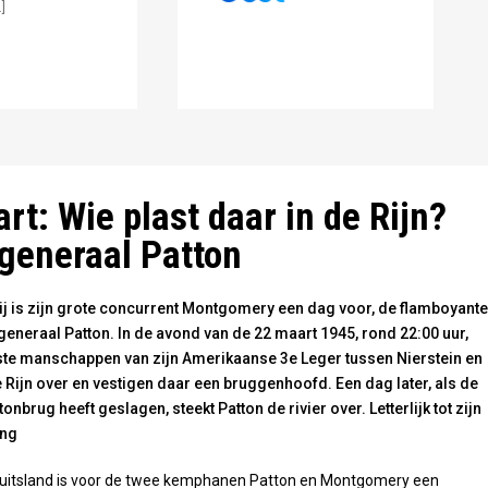
]
en onder Duits vuur de Rijn over - foto publiek domein
rt: Wie plast daar in de Rijn?
 generaal Patton
ij is zijn grote concurrent Montgomery een dag voor, de flamboyante
eneraal Patton. In de avond van de 22 maart 1945, rond 22:00 uur,
ste manschappen van zijn Amerikaanse 3e Leger tussen Nierstein en
Rijn over en vestigen daar een bruggenhoofd. Een dag later, als de
onbrug heeft geslagen, steekt Patton de rivier over. Letterlijk tot zijn
ing
Duitsland is voor de twee kemphanen Patton en Montgomery een