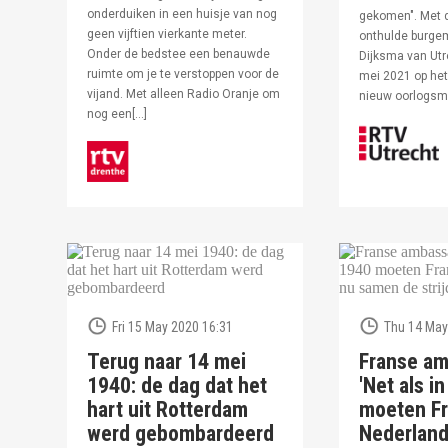
onderduiken in een huisje van nog
gekomen". Met 
geen vijftien vierkante meter.
onthulde burge
Onder de bedstee een benauwde
Dijksma van Utr
ruimte om je te verstoppen voor de
mei 2021 op het 
vijand. Met alleen Radio Oranje om
nieuw oorlogs
nog een[…]
Fri 15 May 2020 16:31
Thu 14 May
Terug naar 14 mei
Franse am
1940: de dag dat het
'Net als i
hart uit Rotterdam
moeten Fr
werd gebombardeerd
Nederlan