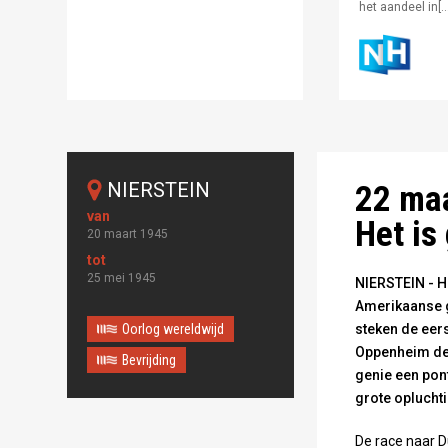
het aandeel in[…
Amerikanen stek
NIERSTEIN
22 maa
Het is
20 maart 1945
25 mei 1945
NIERSTEIN - H
Amerikaanse g
Oorlog wereldwijd
steken de eer
Oppenheim de 
Bevrijding
genie een pont
grote oplucht
De race naar 