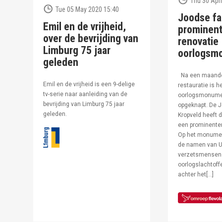
Thu 30 Apri
Tue 05 May 2020 15:40
Joodse fa
Emil en de vrijheid,
prominent
over de bevrijding van
renovatie
Limburg 75 jaar
oorlogsm
geleden
Na een maand
Emil en de vrijheid is een 9-delige
restauratie is h
tv-serie naar aanleiding van de
oorlogsmonumen
bevrijding van Limburg 75 jaar
opgeknapt. De J
geleden.
Kropveld heeft d
een prominenter
Op het monumen
de namen van U
verzetsmensen
oorlogslachtof
achter het[…]