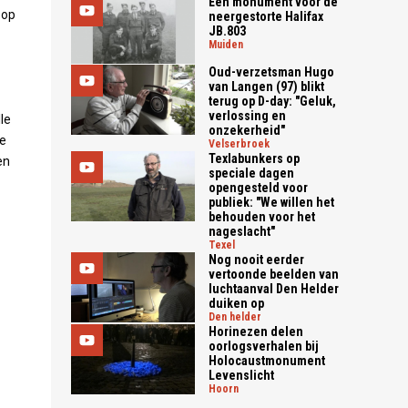
Een monument voor de
 op
neergestorte Halifax
JB.803
muiden
Oud-verzetsman Hugo
van Langen (97) blikt
terug op D-day: "Geluk,
verlossing en
le
onzekerheid"
de
velserbroek
Texlabunkers op
en
speciale dagen
opengesteld voor
publiek: "We willen het
behouden voor het
nageslacht"
texel
Nog nooit eerder
vertoonde beelden van
luchtaanval Den Helder
duiken op
den helder
Horinezen delen
oorlogsverhalen bij
Holocaustmonument
Levenslicht
hoorn