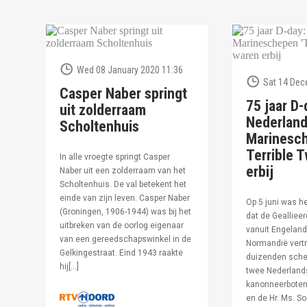
Wed 08 January 2020 11:36
Sat 14 Dec
Casper Naber springt
75 jaar D-
uit zolderraam
Nederlan
Scholtenhuis
Marinesc
Terrible T
In alle vroegte springt Casper
erbij
Naber uit een zolderraam van het
Scholtenhuis. De val betekent het
einde van zijn leven. Casper Naber
Op 5 juni was h
(Groningen, 1906-1944) was bij het
dat de Geallieer
uitbreken van de oorlog eigenaar
vanuit Engeland
van een gereedschapswinkel in de
Normandië vertr
Gelkingestraat. Eind 1943 raakte
duizenden sche
hij[…]
twee Nederland
kanonneerboten,
en de Hr. Ms. S