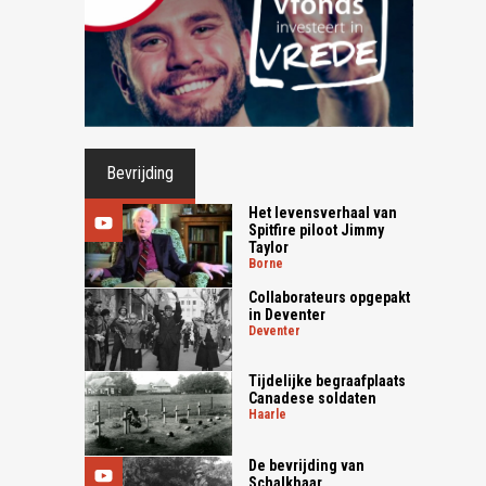
Bevrijding
Het levensverhaal van
Spitfire piloot Jimmy
Taylor
borne
Collaborateurs opgepakt
in Deventer
deventer
Tijdelijke begraafplaats
Canadese soldaten
haarle
De bevrijding van
Schalkhaar