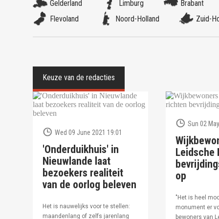
Gelderland
Limburg
Brabant
Flevoland
Noord-Holland
Zuid-Ho
Sun 02 May
Wed 09 June 2021 19:01
Wijkbewo
'Onderduikhuis' in
Leidsche R
Nieuwlande laat
bevrijdi
bezoekers realiteit
op
van de oorlog beleven
"Het is heel moo
Het is nauwelijks voor te stellen:
monument er vo
maandenlang of zelfs jarenlang
bewoners van Le