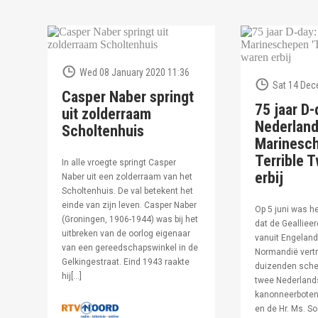
Wed 08 January 2020 11:36
Sat 14 Dec
Casper Naber springt
75 jaar D-
uit zolderraam
Nederlan
Scholtenhuis
Marinesc
Terrible T
In alle vroegte springt Casper
erbij
Naber uit een zolderraam van het
Scholtenhuis. De val betekent het
einde van zijn leven. Casper Naber
Op 5 juni was h
(Groningen, 1906-1944) was bij het
dat de Geallieer
uitbreken van de oorlog eigenaar
vanuit Engeland
van een gereedschapswinkel in de
Normandië vertr
Gelkingestraat. Eind 1943 raakte
duizenden sche
hij[…]
twee Nederland
kanonneerboten,
en de Hr. Ms. S