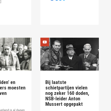
]
iden' en
Bij laatste
ders moesten
schietpartijen vielen
oven
nog zeker 160 doden,
NSB-leider Anton
Mussert opgepakt
erland is al dagen