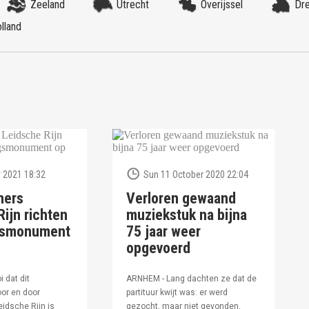
Zeeland
Utrecht
Overijssel
Dr
lland
 2021 18:32
Sun 11 October 2020 22:04
ners
Verloren gewaand
ijn richten
muziekstuk na bijna
ngsmonument
75 jaar weer
opgevoerd
i dat dit
ARNHEM - Lang dachten ze dat de
or en door
partituur kwijt was: er werd
idsche Rijn is
gezocht, maar niet gevonden.