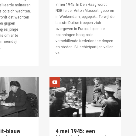
7 mei 1945. In Den Haag wordt
allieerde militairen
NSB-leider Anton Mussert, geboren
s op zich wachten.
in Werkendam, opgepakt. Terwijl de
ordt dat wachten
laatste Duitse troepen zich
en grijpen
overgeven in Europa lopen de
pjes jonge
spanningen hoog op in
s om af te
verschillende Nederlandse dorpen
ermeende)
en steden. Bij schietpartijen vallen
.
ve ...
it-blauw
4 mei 1945: een