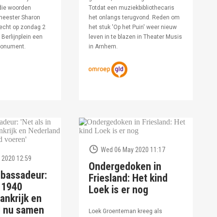
die woorden
Totdat een muziekbibliothecaris
meester Sharon
het onlangs terugvond. Reden om
echt op zondag 2
het stuk 'Op het Puin' weer nieuw
Berlijnplein een
leven in te blazen in Theater Musis
monument.
in Arnhem.
Wed 06 May 2020 11:17
 2020 12:59
Ondergedoken in
bassadeur:
Friesland: Het kind
n 1940
Loek is er nog
ankrijk en
d nu samen
Loek Groenteman kreeg als