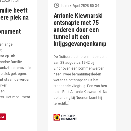
l 2020 17:31
Tue 28 April 2020 08:34
milie heeft
Antonie Kiewnarski
ere plek na
ontsnapte met 75
anderen door een
onument
tunnel uit een
krijgsgevangenkamp
enlange
et
t op Urk
De Duitsers schieten in de nacht
oodse familie
van 28 augustus 1942 bij
ankzij de renovatie
Eindhoven een bommenwerper
e plek gekregen.
neer. Twee bemanningsleden
t staan de verder
weten te ontsnappen uit het
rker
brandende vliegtuig. Een van hen
 en
is de Pool Antonie Kiewnarski. Na
fers. Het monument
de landing bij Nuenen komt hij
terecht[…]