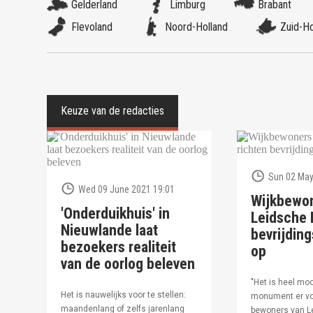
Gelderland
Limburg
Brabant
Flevoland
Noord-Holland
Zuid-Ho
Sun 02 May
Wed 09 June 2021 19:01
Wijkbewo
'Onderduikhuis' in
Leidsche R
Nieuwlande laat
bevrijdi
bezoekers realiteit
op
van de oorlog beleven
"Het is heel moo
Het is nauwelijks voor te stellen:
monument er vo
maandenlang of zelfs jarenlang
bewoners van Le