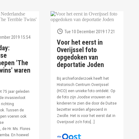
Tue 10 December 2019 17:21
ember 2019 15:54
Voor het eerst in
day:
Overijssel foto
dse
opgedoken van
hepen 'The
deportatie Joden
wins' waren
Bij archiefonderzoek heeft het
Historisch Centrum Overijssel
(HCO) een unieke foto ontdekt. Op
et 75 jaar geleden
de foto zijn Joodse vrouwen en
de invasievloot
kinderen te zien die door de Duitse
 richting
bezetter worden afgevoerd in
ok. Tussen de
Zwolle. Het is voor het eerst dat in
pen voeren ook
Overijssel zo’n foto[…]
se
 de Hr. Ms. Flores
oemba. En hoewel