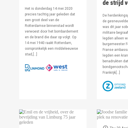
de strijd 
Het is donderdag 14 mei 2020
precies tachtig jaar geleden dat
De herdenkingsp
een groot deel van de
de gesneuvelde 
Rotterdamse binnenstad wordt
was dit jaar sob
verwoest door het bombardement
militaire begraa
en de brand die daar op volgt. Op
legden alleen 
14 mei 1940 raakt Rotterdam,
burgemeester F
oorspronkelijk een middeleeuwse
Franse ambassa
stad,[…]
legden een kran
benadrukten dat
bondgenootsch
Frankrijk[…]