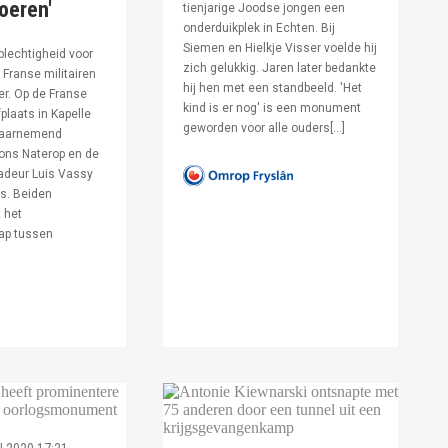
voeren'
tienjarige Joodse jongen een
onderduikplek in Echten. Bij
Siemen en Hielkje Visser voelde hij
lechtigheid voor
zich gelukkig. Jaren later bedankte
Franse militairen
hij hen met een standbeeld. 'Het
er. Op de Franse
kind is er nog' is een monument
fplaats in Kapelle
geworden voor alle ouders[…]
waarnemend
ons Naterop en de
deur Luis Vassy
s. Beiden
 het
ap tussen