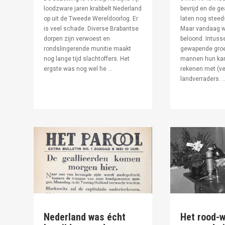
loodzware jaren krabbelt Nederland
bevrijd en de ge
op uit de Tweede Wereldoorlog. Er
laten nog steed
is veel schade. Diverse Brabantse
Maar vandaag w
dorpen zijn verwoest en
beloond. Intuss
rondslingerende munitie maakt
gewapende groe
nog lange tijd slachtoffers. Het
mannen hun kan
ergste was nog wel he ...
rekenen met (v
landverraders. ..
Nederland was écht
Het rood-w