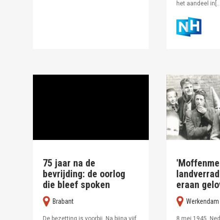
het aandeel in[…
75 jaar na de
'Moffenme
bevrijding: de oorlog
landverra
die bleef spoken
eraan gel
Brabant
Werkendam
De bezetting is voorbij, Na bijna vijf
8 mei 1945. Ned