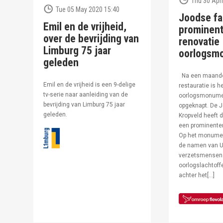
Thu 30 Apri
Tue 05 May 2020 15:40
Joodse fa
Emil en de vrijheid,
prominent
over de bevrijding van
renovatie
Limburg 75 jaar
oorlogsm
geleden
Na een maand
Emil en de vrijheid is een 9-delige
restauratie is h
tv-serie naar aanleiding van de
oorlogsmonumen
bevrijding van Limburg 75 jaar
opgeknapt. De J
geleden.
Kropveld heeft d
een prominenter
Op het monumen
de namen van U
verzetsmensen
oorlogslachtof
achter het[…]