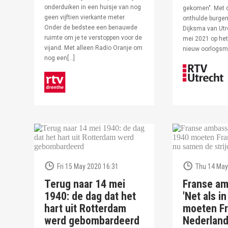
onderduiken in een huisje van nog
gekomen". Met 
geen vijftien vierkante meter.
onthulde burge
Onder de bedstee een benauwde
Dijksma van Utr
ruimte om je te verstoppen voor de
mei 2021 op het 
vijand. Met alleen Radio Oranje om
nieuw oorlogs
nog een[…]
Fri 15 May 2020 16:31
Thu 14 May
Terug naar 14 mei
Franse am
1940: de dag dat het
'Net als i
hart uit Rotterdam
moeten Fr
werd gebombardeerd
Nederlan